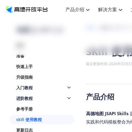
产品介绍
解决方案
空间智能
搜索定位
API
产品定价
JS 
产
NEW
产品介绍
解决方案
文档与支持
定价
地图 JS API 2.0
开发
地图 JS API 2.0
提供LBS领域的Agent解决方案
Web基础服务API
JS API
鸿蒙星河版定位SDK
产品定价
高级能力
HOT
高德开放平台产品介绍
提供各行业LBS解决方案
高德开放平台开发文档与
开放平台产品定价
热门推荐
智能手表
NEW
鸿蒙星河版定位SDK
概述
skill 
服务支持
数据可视化
Web高级服务API
提供智能守护与运动出行解决方案
技术服务许可
企业智图
Android定位
Andro
查看全部文档
产品定价
准备
搜索
HOT
地图组件
查看全部文档
物流服务API
智能眼镜
GeoHUB自定义地图
云图市场
NEW
位置、周边、行政区、ID等查询接口
浏览器定位
JS API
最后更新时间: 2026年03月0
快速上手
智能眼镜实时导航及智慧出行解决方案
API
JS
Android
iOS
A
URI API
猎鹰服务 API
GeoHUB数据中心
逆地理编码
经纬度转
定位
HOT
升级指南
世界地图
NEW
基于LBS的定位服务
地铁图 JS
自定义地图
7大类4
面向开发者提供全球范围内LBS服务
API
Android
iOS
A
入门教程
地理/逆地理编码
认证开发商
产品介绍
商业授权
智能两轮车
NEW
进阶教程
位置名称与经纬度之间转换服务
合规精确的两轮车场景导航
API
JS
Android
iOS
A
参考手册
地理围栏
高德地图 JSAPI Skills
是
手机银行
NEW
虚拟空间围栏服务
skill 使用教程
提供手机银行APP地图应用
实践和代码模板整合为
API
Android
iOS
A
更新日志
天气查询