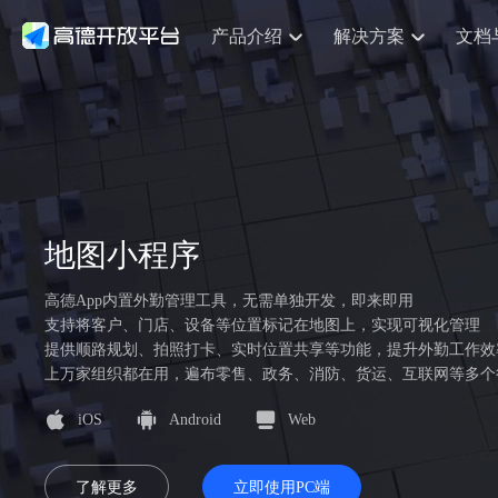
产品介绍
解决方案
文档
空间智能
网
搜索定位
API
产品定价
JS API
产品升
NEW
产品介绍
解决方案
文档与支持
定价
提供LBS领域的Agent解决方案
提供
鸿蒙星河版定位SDK
Web基础服务API
产品定价
JS API
高级能力
鸿蒙星
HOT
高德开放平台产品介绍
提供各行业LBS解决方案
高德开放平台开发文档与
开放平台产品定价
智能手表
热门推荐
智
NEW
鸿蒙星河版定位SDK
鸿蒙星
服务支持
提供智能守护与运动出行解决方案
优化
Web高级服务API
技术服务许可
数据可视化JS 
企业智图Saa
Android定位
Android定位问题
查看全部文档
产品定价
搜索
导航
HOT
查看全部文档
智能眼镜
出
物流服务API
GeoHUB自定义地图
地图组件
云图市场
NEW
位置、周边、行政区、ID等查询接口
轻松地
浏览器定位
JS API提供Geoloc
地图小程序
智能眼镜实时导航及智慧出行解决方案
提供
API
JS
Android
iOS
Androi
猎鹰服务 API
GeoHUB数据中心
URI API
逆地理编码
经纬度转换为详细结
定位
路线
HOT
世界地图
O2
NEW
高德App内置外勤管理工具，无需单独开发，即来即用
基于LBS的定位服务
提供步
地铁图 JS AP
自定义地图
7大类44种地图元素
面向开发者提供全球范围内LBS服务
到店
API
Android
iOS
API
支持将客户、门店、设备等位置标记在地图上，实现可视化管理
地理/逆地理编码
猎鹰
认证开发商
提供顺路规划、拍照打卡、实时位置共享等功能，提升外勤工作效
商业授权相关问题
智能两轮车
上
NEW
位置名称与经纬度之间转换服务
提供专
上万家组织都在用，遍布零售、政务、消防、货运、互联网等多个
合规精确的两轮车场景导航
提供
API
JS
Android
iOS
API
地理围栏
货车
iOS
Android
Web
手机银行
NEW
虚拟空间围栏服务
专业的
提供手机银行APP地图应用
API
Android
iOS
API
天气查询
智能
了解更多
立即使用PC端