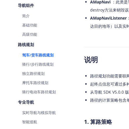
AMapNavi
：此类是
查询目标区域当前/未来天气
导航组件
destroy方法来销毁
简介
智能硬件定位
AMapNaviListener
通过基站、Wifi获取位置信息
基础功能
达目的地等）以及实时
高级功能
路线规划
驾车/货车路线规划
说明
骑行/步行路线规划
独立路径规划
路径规划功能需要联
摩托车路径规划
起终点信息可通过多种
骑行电动车路径规划
从导航 SDK V5.
路径的计算策略包含单一
专业导航
实时导航与模拟导航
1. 算路策略
智能巡航