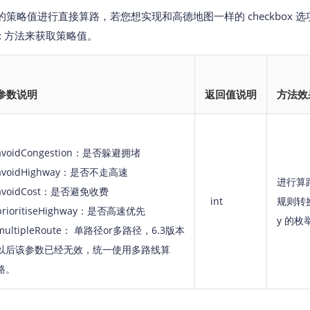
策略值进行直接算路，若您想实现和高德地图一样的 checkbox 选
t
方法来获取策略值。
参数说明
返回值说明
方法效
avoidCongestion：是否躲避拥堵
avoidHighway：是否不走高速
进行算
avoidCost：是否避免收费
int
规则转换成
prioritiseHighway：是否高速优先
y 的枚
multipleRoute： 单路径or多路径，6.3版本
以后该参数已经无效，统一使用多路线算
路。