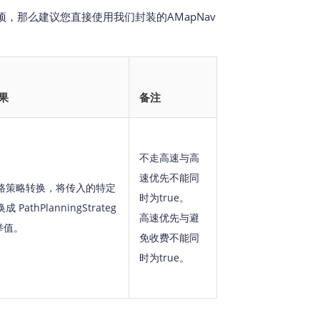
项，那么建议您直接使用我们封装的AMapNav
果
备注
不走高速与高
速优先不能同
路策略转换，将传入的特定
时为true。
 PathPlanningStrateg
高速优先与避
举值。
免收费不能同
时为true。