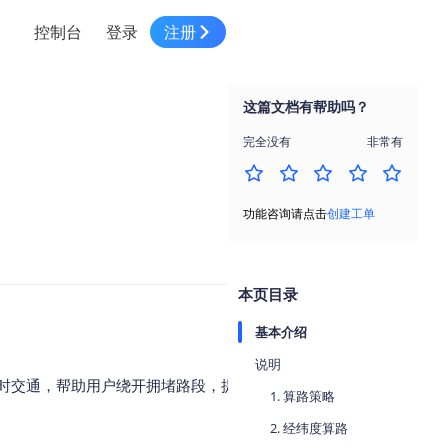
控制台
登录
注册
智慧物流
高级地图工具
鸿蒙星河版平台
高德地图小程序
大模型开发工具
服务
针对物流行业提供解决方案
这篇文档有帮助吗？
世界地图
鸿蒙星河版地图SDK
地图小程序
SKILL专区
常见问题
NEW
HOT
NEW
完全没有
非常有
电商
电商物流行业解决方案
自定义地图
鸿蒙星河版定位SDK
客户管理
MCP Server
创建工单
NEW
HOT
高德开放平台 CLI
地址服务
地图数据可视化 (LOCA)
鸿蒙星河版导航SDK
员工管理
示例中心
NEW
NEW
功能咨询请点击
创建工单
综合地址服务，满足客户全景化需求
地图数据中心 (GeoHUB)
送货提效
合规中心
企业智图
坐标拾取器
地图小程序API
技术服务
一张图轻松管理企业数据
本页目录
高德地图URI Web
空间智能开放平台
智能派单
基本介绍
一站式精准智能派单解决方案
高德地图URI APP
说明
空间智能开放平台
NEW
时交通，帮助用户绕开拥堵路段，提供更贴
用真实空间信息解答业务问题
1. 算路策略
三维模型转换
2. 经纬度算路
微信小程序插件