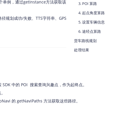
，通过getInstance方法获取该单例，通过
3. POI 算路
地图Flutter插件
4. 起点角度算路
规划成功/失败、TTS字符串、GPS信号弱、到
地图名片
5. 设置车辆信息
6. 途经点算路
货车路线规划
处理结果
DK 中的 POI 搜索查询兴趣点，作为起终点。
点。
的 getNaviPaths 方法获取这些路径。