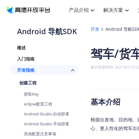
产品介绍
解决方案
空间智能
搜索定位
API
产品定价
JS 
产
NEW
产品介绍
解决方案
文档与支持
定价
Android 导航SDK
开发
Android 导航SD
提供LBS领域的Agent解决方案
Web基础服务API
JS API
鸿蒙星河版定位SDK
产品定价
高级能力
HOT
高德开放平台产品介绍
提供各行业LBS解决方案
高德开放平台开发文档与
开放平台产品定价
热门推荐
智能手表
NEW
鸿蒙星河版定位SDK
概述
驾车/货
服务支持
数据可视化
Web高级服务API
提供智能守护与运动出行解决方案
技术服务许可
企业智图
Android定位
Andro
查看全部文档
产品定价
入门指南
搜索
HOT
地图组件
查看全部文档
物流服务API
智能眼镜
GeoHUB自定义地图
云图市场
NEW
位置、周边、行政区、ID等查询接口
浏览器定位
JS API
最后更新时间: 2021年01月2
开发指南
智能眼镜实时导航及智慧出行解决方案
API
JS
Android
iOS
A
URI API
猎鹰服务 API
GeoHUB数据中心
逆地理编码
经纬度转
定位
HOT
创建工程
世界地图
NEW
基于LBS的定位服务
地铁图 JS
自定义地图
7大类4
面向开发者提供全球范围内LBS服务
API
Android
iOS
A
获取Key
地理/逆地理编码
认证开发商
基本介绍
商业授权
智能两轮车
NEW
eclipse配置工程
位置名称与经纬度之间转换服务
合规精确的两轮车场景导航
API
JS
Android
iOS
A
Android Studio-自动部署
地理围栏
根据出发地、目的地、
手机银行
NEW
Android Studio-手动部署
虚拟空间围栏服务
提供手机银行APP地图应用
心、更人性化的驾车出
API
Android
iOS
A
其他配置注意事项
天气查询