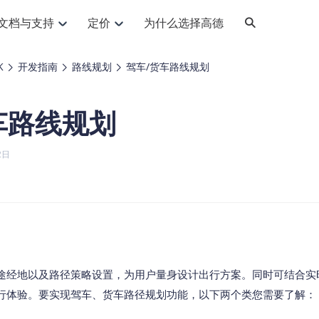
文档与支持
定价
为什么选择高德
网格化营销
三农场景可视化
API
品升级
路线导航
Android 平台
地图产品
iOS 平台
NEW
NEW
K
开发指南
路线规划
驾车/货车路线规划
提供银行网格化营销场景应用
提供乡村振兴三农场景应用
鸿蒙星河版导航SDK
Android 地图SDK
鸿蒙星河版地图SDK
iOS 地图SDK
NEW
HOT
智慧交通
社交
鸿蒙星河版导航SDK
鸿蒙星河版-轻量地图SDK
车路线规划
JS API
SaaS
优化交通资源配置，赋能智慧交通系统
Android 轻量版地图SDK
社交应用位置服务解决方案
iOS 轻量版地图SDK
id定位问题相关
导航
动态地图
HOT
HOT
出行
Android 定位SDK
运动
iOS 定位SDK
轻松地在APP中加入导航能力
动态地图展示、配置
提供Geolocation定位插件
2日
提供网约车等出行场景解决方案
运动类应用解决方案
ndroid
iOS
API
JS
Android
iOS
HarmonyOS
Android 导航SDK
iOS 导航SDK
换为详细结构化的地址
路线规划
3D地图
HOT
HOT
O2O
智能硬件
提供步行、驾车等规划能力
3D动态地图展示、配置
 API
Android 猎鹰SDK
iOS 猎鹰SDK
4种地图元素可定制
到店、到家等多种O2O业务解决方案
智能硬件LBS解决方案
PI
JS
Android
iOS
猎鹰服务
地铁图
相关问题
上门服务调度
零售铺货
提供专业轨迹管理服务
简单易用的移动端地铁线路图开发接口
提供上门业务调度解决方案
零售快消行业，渠道铺货解决方案
PI
Android
iOS
JS
Android
iOS
货车路径规划
静态地图
途经地以及路径策略设置，为用户量身设计出行方案。同时可结合实
专业的货车路径规划服务
灵活地将高德地图迁入应用网页
行体验。要实现驾车、货车路径规划功能，以下两个类您需要了解：
PI
Android
iOS
智能调度引擎
3D地形图