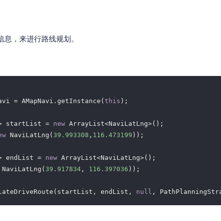
信息，来进行路线规划。
avi = AMapNavi.getInstance(
this
);

> startList = 
new
 ArrayList<NaviLatLng>();

ew
 NaviLatLng(
39.993308
,
116.473199
));

> endList = 
new
 ArrayList<NaviLatLng>();

 NaviLatLng(
39.917834
, 
116.397036
));

lateDriveRoute(startList, endList, 
null