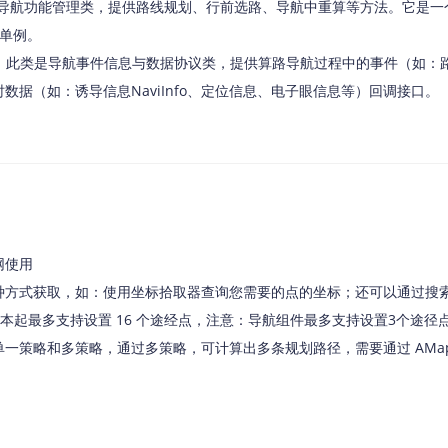
导航功能管理类，提供路线规划、行前选路、导航中重算等方法。它是一个单例
智能外勤调度，提升效益
卫星地形图还原真实地形地貌
该单例。
物流服务
：此类是导航事件信息与数据协议类，提供算路导航过程中的事件（如：路径
提供智慧物流API服务接口
数据（如：诱导信息NaviInfo、定位信息、电子眼信息等）回调接口。
公交信息查询
查询公交信息
交通路况查询
查询交通态势情况
高级路径规划
网使用
高级路径规划等能力
方式获取，如：使用坐标拾取器查询您需要的点的坐标；还可以通过搜索 S
0.0 版本起最多支持设置 16 个途经点，注意：导航组件最多支持设置3个途径
策略和多策略，通过多策略，可计算出多条规划路径，需要通过 AMapNavi 