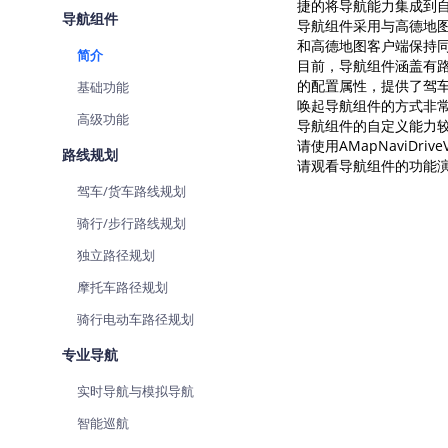
捷的将导航能力集成到自
查询目标区域当前/未来天气
导航组件
导航组件采用与高德地图
和高德地图客户端保持同
简介
智能硬件定位
目前，导航组件涵盖有路
通过基站、Wifi获取位置信息
的配置属性，提供了驾车
基础功能
唤起导航组件的方式非常
高级功能
导航组件的自定义能力较
请使用AMapNaviDri
路线规划
请观看导航组件的功能
驾车/货车路线规划
骑行/步行路线规划
独立路径规划
摩托车路径规划
骑行电动车路径规划
专业导航
实时导航与模拟导航
智能巡航