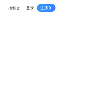
控制台
登录
注册
智慧物流
高级地图工具
鸿蒙星河版平台
高德地图小程序
大模型开发工具
服务
针对物流行业提供解决方案
世界地图
鸿蒙星河版地图SDK
地图小程序
SKILL专区
常见问题
NEW
HOT
NEW
电商
电商物流行业解决方案
自定义地图
鸿蒙星河版定位SDK
客户管理
MCP Server
创建工单
NEW
HOT
高德开放平台 CLI
地址服务
地图数据可视化 (LOCA)
鸿蒙星河版导航SDK
员工管理
示例中心
NEW
NEW
综合地址服务，满足客户全景化需求
地图数据中心 (GeoHUB)
送货提效
合规中心
企业智图
坐标拾取器
地图小程序API
技术服务
一张图轻松管理企业数据
高德地图URI Web
空间智能开放平台
智能派单
一站式精准智能派单解决方案
高德地图URI APP
空间智能开放平台
NEW
用真实空间信息解答业务问题
三维模型转换
微信小程序插件