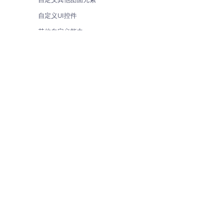
自定义UI控件
其他自定义能力
货车路线规划与导航
货车路线规划与导航
新手入门
货运方案
产品与服务
解决方案
实用工具
开发文档
算路错误码
参考手册
示例代码
常见问题
更新日志
阿里巴巴集团
|
淘宝网
|
天猫
|
聚划
相关下载
UC
|
友盟
|
虾米
|
阿里星球
|
点点虫