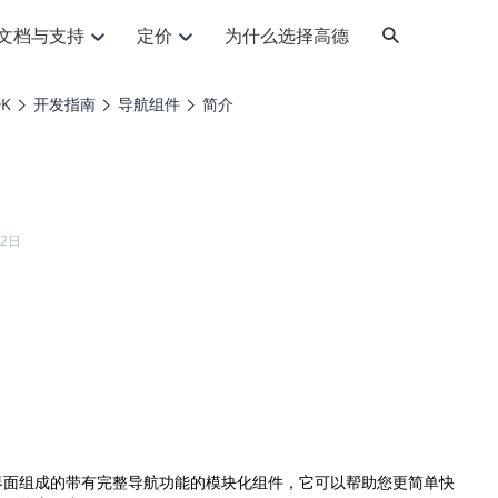
文档与支持
定价
为什么选择高德
网格化营销
三农场景可视化
API
品升级
路线导航
Android 平台
地图产品
iOS 平台
NEW
NEW
DK
开发指南
导航组件
简介
提供银行网格化营销场景应用
提供乡村振兴三农场景应用
鸿蒙星河版导航SDK
Android 地图SDK
鸿蒙星河版地图SDK
iOS 地图SDK
NEW
HOT
智慧交通
社交
鸿蒙星河版导航SDK
鸿蒙星河版-轻量地图SDK
JS API
SaaS
优化交通资源配置，赋能智慧交通系统
Android 轻量版地图SDK
社交应用位置服务解决方案
iOS 轻量版地图SDK
id定位问题相关
导航
动态地图
HOT
HOT
出行
Android 定位SDK
运动
iOS 定位SDK
轻松地在APP中加入导航能力
动态地图展示、配置
提供Geolocation定位插件
22日
提供网约车等出行场景解决方案
运动类应用解决方案
ndroid
iOS
API
JS
Android
iOS
HarmonyOS
Android 导航SDK
iOS 导航SDK
换为详细结构化的地址
路线规划
3D地图
HOT
HOT
O2O
智能硬件
提供步行、驾车等规划能力
3D动态地图展示、配置
 API
Android 猎鹰SDK
iOS 猎鹰SDK
4种地图元素可定制
到店、到家等多种O2O业务解决方案
智能硬件LBS解决方案
PI
JS
Android
iOS
猎鹰服务
地铁图
相关问题
上门服务调度
零售铺货
提供专业轨迹管理服务
简单易用的移动端地铁线路图开发接口
提供上门业务调度解决方案
零售快消行业，渠道铺货解决方案
PI
Android
iOS
JS
Android
iOS
货车路径规划
静态地图
专业的货车路径规划服务
灵活地将高德地图迁入应用网页
PI
Android
iOS
面组成的带有完整导航功能的模块化组件，它可以帮助您更简单快

智能调度引擎
3D地形图