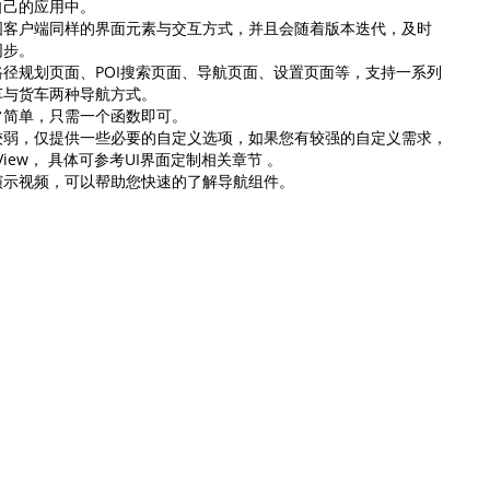
己的应用中。

智能外勤调度，提升效益
卫星地形图还原真实地形地貌
客户端同样的界面元素与交互方式，并且会随着版本迭代，及时

步。

物流服务
径规划页面、POI搜索页面、导航页面、设置页面等，支持一系列

提供智慧物流API服务接口
与货车两种导航方式。

简单，只需一个函数即可。

公交信息查询
弱，仅提供一些必要的自定义选项，如果您有较强的自定义需求，

查询公交信息
veView， 具体可参考UI界面定制相关章节 。

演示视频，可以帮助您快速的了解导航组件。
交通路况查询
查询交通态势情况
高级路径规划
高级路径规划等能力