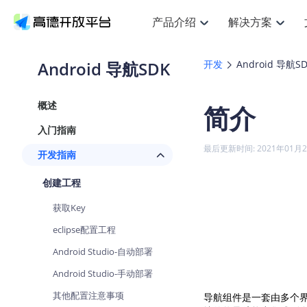
产品介绍
解决方案
空间智能
搜索定位
API
产品定价
JS 
产
NEW
产品介绍
解决方案
文档与支持
定价
Android 导航SDK
开发
Android 导航S
提供LBS领域的Agent解决方案
Web基础服务API
JS API
鸿蒙星河版定位SDK
产品定价
高级能力
HOT
高德开放平台产品介绍
提供各行业LBS解决方案
高德开放平台开发文档与
开放平台产品定价
热门推荐
智能手表
NEW
鸿蒙星河版定位SDK
概述
简介
服务支持
数据可视化
Web高级服务API
提供智能守护与运动出行解决方案
技术服务许可
企业智图
Android定位
Andro
查看全部文档
产品定价
入门指南
搜索
HOT
地图组件
查看全部文档
物流服务API
智能眼镜
GeoHUB自定义地图
云图市场
NEW
位置、周边、行政区、ID等查询接口
浏览器定位
JS API
最后更新时间: 2021年01月
开发指南
智能眼镜实时导航及智慧出行解决方案
API
JS
Android
iOS
A
URI API
猎鹰服务 API
GeoHUB数据中心
逆地理编码
经纬度转
定位
HOT
创建工程
世界地图
NEW
基于LBS的定位服务
地铁图 JS
自定义地图
7大类4
面向开发者提供全球范围内LBS服务
API
Android
iOS
A
获取Key
地理/逆地理编码
认证开发商
商业授权
智能两轮车
NEW
eclipse配置工程
位置名称与经纬度之间转换服务
合规精确的两轮车场景导航
API
JS
Android
iOS
A
Android Studio-自动部署
地理围栏
手机银行
NEW
Android Studio-手动部署
虚拟空间围栏服务
提供手机银行APP地图应用
API
Android
iOS
A
其他配置注意事项
导航组件是一套由多个界
天气查询