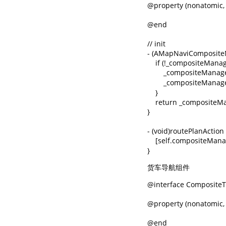
@property (nonatomic
@end

// init 

- (AMapNaviComposite
    if (!_compositeManage
        _compositeMana
        _composit
    }

    return _compositeMa
}

- (void)routePlanAction {
    [self.compositeM
}
货车导航组件
@interface CompositeT
@property (nonatomic
@end
