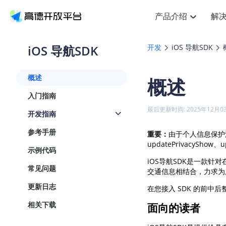
产品介绍
解
空间智能
搜索定位
API
产品定价
NEW
产品介绍
解决方案
文档与支持
定价
iOS 导航SDK
开发
iOS 导航SDK
提供LBS领域的Agent解
Web基础服务API
鸿蒙星河版定位SDK
产品定价
高德开放平台产品介绍
提供各行业LBS解决方案
高德开放平台开发文档与
开放平台产品定价
热门推荐
智能手表
NEW
鸿蒙星河版定位SDK
概述
概述
服务支持
Web高级服务API
提供智能守护与运动出行
技术服务许可
Android定位
查看全部文档
产品定价
入门指南
搜索
HOT
查看全部文档
物流服务API
智能眼镜
GeoHUB自定义地图
NEW
位置、周边、行政区、ID
浏览器定位
最后更新时间: 2025年12月0
开发指南
智能眼镜实时导航及智慧
API
JS
Android
i
猎鹰服务 API
GeoHUB数据中心
逆地理编码
定位
HOT
参考手册
重要：
由于个人信息保护
世界地图
NEW
基于LBS的定位服务
自定义地图
updatePrivacySh
面向开发者提供全球范围内
API
Android
iOS
示例代码
地理/逆地理编码
认证开发商
iOS导航SDK是一款
智能两轮车
NEW
常见问题
位置名称与经纬度之间转
交通信息相结合，力求为
合规精确的两轮车场景导
API
JS
Android
i
更新日志
在您接入 SDK 的前
地理围栏
手机银行
NEW
虚拟空间围栏服务
相关下载
面向的读者
提供手机银行APP地图应
API
Android
iOS
天气查询