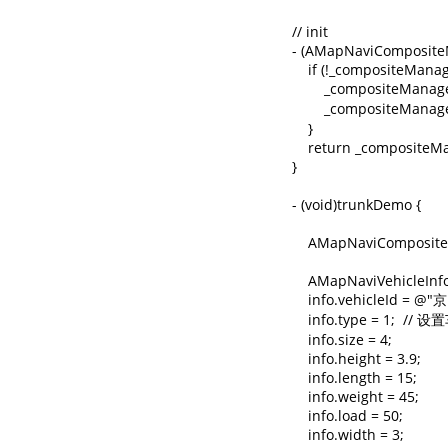
// init

- (AMapNaviComposite
    if (!_compositeManage
        _compositeMana
        _composit
    }

    return _compositeMa
}

- (void)trunkDemo {

    AMapNaviCompositeU
    AMapNaviVehicleInfo 
    info.vehicleId = @"
    info.type = 1;  
    info.size = 4;

    info.height = 3.9;

    info.length = 15;

    info.weight = 45;

    info.load = 50;

    info.width = 3;
