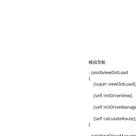
模拟导航
- (void)viewDidLoad

{

    [super viewDidLoad];
    [self initDriveView];

    [self initDriveManage
    [self calculateRoute];
}

- (void)initDriveManager