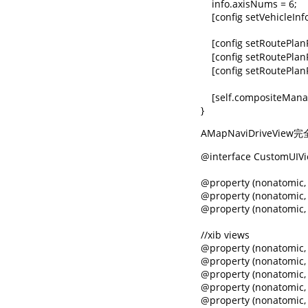
    info.axisNums = 6;

    [config setVehicleInfo
    [config setRoutePl
    [config setRouteP
    [config setRouteP
    [self.compositeMan
}
AMapNaviDriveVie
@interface CustomUIViewController () <AMapNaviDriveManagerDelegate, AMapNaviDriveDataRepresentable, AMapNaviDriveViewDelegate>

@property (nonatomic, strong) AMapNaviPoint *startPoint;
@property (nonatomic, strong) AMapNaviPoint *endPoint;
@property (nonatomic, strong) AMapNaviDriveView *driveView;

//xib views
@property (nonatomic, weak) IBOutlet UIView *topInfoBgView;
@property (nonatomic, weak) IBOutlet UIImageView *topTurnImageView;
@property (nonatomic, weak) IBOutlet UILabel *topRemainLabel;
@property (nonatomic, weak) IBOutlet UILabel *topRoadLabel;
@property (nonatomic, weak) IBOutlet UIImageView *crossImageView;

@property (nonatomic, weak) IBOutlet UIView *routeRemianInfoView;
@property (nonatomic, weak) IBOutlet UILabel *routeRemainInfoLabel;
@property (nonatomic, weak) IBOutlet UIButton *rightBrowserBtn;
@property (nonatomic, weak) IBOutlet UIView *startEndPointInfoView;
@property (nonatomic, weak) IBOutlet AMapNaviTrafficBarView *trafficBarView;
@property (nonatomic, weak) IBOutlet UIButton *rightTrafficBtn;

@property (nonatomic, weak) IBOutlet NSLayoutConstraint *topInfoViewTopSpace;
@property (nonatomic, weak) IBOutlet NSLayoutConstraint *bottomInfoLabelBottomSpace;
@property (nonatomic, weak) IBOutlet NSLayoutConstraint *topInfoViewLeftSpace;
@property (nonatomic, weak) IBOutlet NSLayoutConstraint *crossImageViewHeight;


@end

@implementation CustomUIViewController

#pragma mark - LifeCycle

- (void)viewDidLoad {
    
    [super viewDidLoad];
    
    self.view.backgroundColor = [UIColor whiteColor];
    
    //初始化xib界面上的元素
    [self updateViewsWhenInit];
    
    //为了方便展示,选择了固定的起终点
    self.startPoint = [AMapNaviPoint l