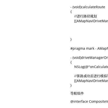
- (void)calculateRoute

{

    //进行路径规划

    [[AMapNaviDriveMan
                               
                                  
                           
}

#pragma mark - AMapN
- (void)driveManagerO
{

    NSLog(@"onCalculat
    //算路成功后进行模拟
    [[AMapNaviDriveMan
}
导航组件
@interface CompositeV