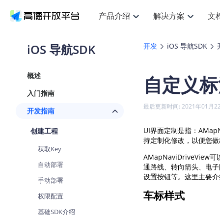
产品介绍
解决方案
文
空间智能
搜索定位
API
产品定价
JS AP
产品
NEW
产品介绍
解决方案
文档与支持
定价
iOS 导航SDK
开发
iOS 导航SDK
提供LBS领域的Agent解决方案
提
Web基础服务API
JS API
鸿蒙星河版定位SDK
产品定价
高级能力
鸿蒙
HOT
高德开放平台产品介绍
提供各行业LBS解决方案
高德开放平台开发文档与
开放平台产品定价
热门推荐
智能手表
NEW
鸿蒙星河版定位SDK
鸿蒙
概述
自定义标
服务支持
数据可视化JS
Web高级服务API
提供智能守护与运动出行解决方案
技术服务许可
企业智图Sa
优
Android定位
Android
查看全部文档
产品定价
入门指南
搜索
导航
HOT
地图组件
查看全部文档
物流服务API
智能眼镜
GeoHUB自定义地图
云图市场
NEW
位置、周边、行政区、ID等查询接口
轻松
浏览器定位
JS API提供G
最后更新时间: 2021年01月2
开发指南
智能眼镜实时导航及智慧出行解决方案
提
API
JS
Android
iOS
Andr
URI API
猎鹰服务 API
GeoHUB数据中心
逆地理编码
经纬度转换
定位
路线
HOT
UI界面定制是指：AMapNa
创建工程
世界地图
O
NEW
基于LBS的定位服务
提供
地铁图 JS A
自定义地图
持定制化修改，以便您做出
7大类44种
到
面向开发者提供全球范围内LBS服务
API
Android
iOS
API
获取Key
地理/逆地理编码
猎鹰
认证开发商
AMapNaviDriv
商业授权相
智能两轮车
NEW
自动部署
位置名称与经纬度之间转换服务
提供
通路线、转向箭头、电子
提
合规精确的两轮车场景导航
API
JS
Android
iOS
API
设置按钮等。这里主要介
手动部署
地理围栏
货车
手机银行
NEW
车标样式
权限配置
虚拟空间围栏服务
专业
提供手机银行APP地图应用
API
Android
iOS
API
基础SDK介绍
天气查询
智能