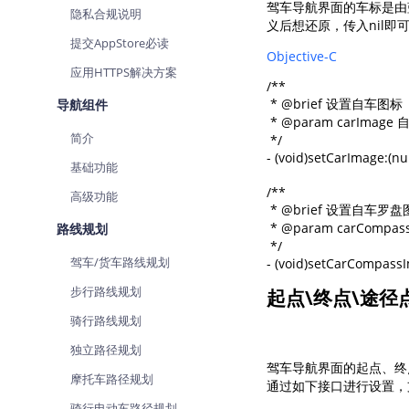
驾车导航界面的车标是由
隐私合规说明
查询目标区域当前/未来天气
智能
义后想还原，传入nil
提交AppStore必读
智能硬件定位
物流
Objective-C
应用HTTPS解决方案
通过基站、Wifi获取位置信息
提供
/**

 * @brief 设置自车图标

导航组件
公交
 * @param carImag
查询
简介
 */

- (void)setCarImage:(nu
基础功能
交通
查询
/**

高级功能
 * @brief 设置自车罗盘
高级
 * @param carCom
路线规划
高级
 */

驾车/货车路线规划
- (void)setCarCompass
步行路线规划
起点\终点\途径
骑行路线规划
独立路径规划
驾车导航界面的起点、终点
摩托车路径规划
通过如下接口进行设置，
骑行电动车路径规划