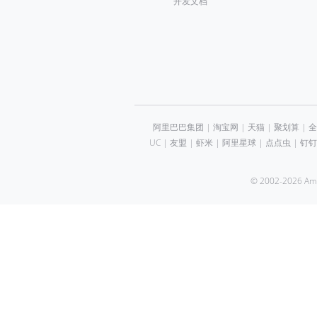
开发文档
阿里巴巴集团
|
淘宝网
|
天猫
|
聚划算
|
全
UC
|
友盟
|
虾米
|
阿里星球
|
点点虫
|
钉钉
© 2002-2026 