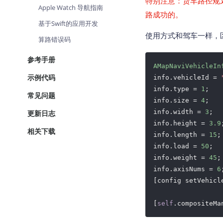
特别注意：货车路径规
Apple Watch 导航指南
路成功的。
基于Swift的应用开发
使用方式和驾车一样，
算路错误码
参考手册
AMapNaviVehicleIn
示例代码
info.vehicleId = 
info.type = 
1
;   
常见问题
info.size = 
4
;   
info.width = 
3
;  
更新日志
info.height = 
3.9
相关下载
info.length = 
15
;
info.load = 
50
;  
info.weight = 
45
;
info.axisNums = 
6
[config setVehicle
[
self
.compositeMa