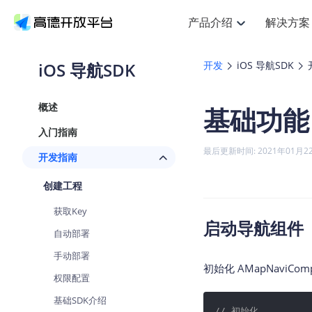
产品介绍
解决方案
空间智能
搜索定位
API
产品定价
NEW
产品介绍
解决方案
文档与支持
定价
iOS 导航SDK
开发
iOS 导航SDK
提供LBS领域的Agent解决方案
Web基础服务API
J
鸿蒙星河版定位SDK
产品定价
HOT
高德开放平台产品介绍
提供各行业LBS解决方案
高德开放平台开发文档与
开放平台产品定价
热门推荐
智能手表
NEW
鸿蒙星河版定位SDK
概述
基础功能
服务支持
Web高级服务API
提供智能守护与运动出行解决方
技术服务许可
Android定位
查看全部文档
产品定价
入门指南
搜索
HOT
查看全部文档
物流服务API
智能眼镜
GeoHUB自定义地图
NEW
位置、周边、行政区、ID等查询
浏览器定位
最后更新时间: 2021年01月2
开发指南
智能眼镜实时导航及智慧出行解
API
JS
Android
iOS
U
猎鹰服务 API
GeoHUB数据中心
逆地理编码
定位
HOT
创建工程
世界地图
NEW
基于LBS的定位服务
自定义地图
面向开发者提供全球范围内LBS
API
Android
iOS
获取Key
地理/逆地理编码
认证开发商
启动导航组件
智能两轮车
NEW
自动部署
位置名称与经纬度之间转换服务
合规精确的两轮车场景导航
API
JS
Android
iOS
手动部署
地理围栏
初始化 AMapNaviCo
手机银行
NEW
权限配置
虚拟空间围栏服务
提供手机银行APP地图应用
API
Android
iOS
基础SDK介绍
天气查询
// 初始化