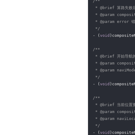
/**

 * 
@brief
 算路失败
 * 
@param
 compos
 * 
@param
 error 错
 */
- (
void
)composite
/**

 * 
@brief
 开始导航
 * 
@param
 compos
 * 
@param
 naviMo
 */
- (
void
)composite
/**

 * 
@brief
 当前位置
 * 
@param
 compos
 * 
@param
 naviLo
 */
- (
void
)composite