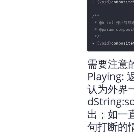
- (
void
)composite
/**

 * 
@brief
 停止导航
 * 
@param
 compos
 */
- (
void
)composite
需要注意的是
Playi
认为外界一直在
dStrin
出；如一
句打断的