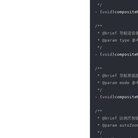
 */
- (
void
)composite
/**

 * 
@brief
 导航语音播
 * 
@param
 type 参考
 */
- (
void
)composite
/**

 * 
@brief
 导航界面跟
 * 
@param
 mode 参考
 */
- (
void
)composite
/**

 * 
@brief
 比例尺智能
 * 
@param
 autoZ
 */