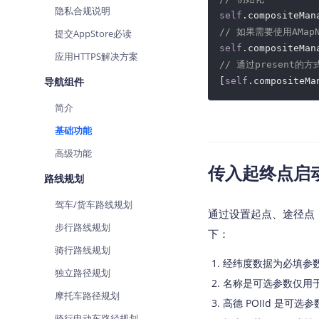
隐私合规说明
查询目标区域当前/未来天气
self
.compositeMan
// 如果需要使用AMap
提交AppStore必读
智能硬件定位
self
.compositeMan
应用HTTPS解决方案
通过基站、Wifi获取位置信息
// 通过present
导航组件
[
self
.compositeMa
简介
基础功能
高级功能
传入起终点启
路线规划
驾车/货车路线规划
通过设置起点、途径点（
步行路线规划
下：
骑行路线规划
经纬度数据为必填参
独立路径规划
名称是可选参数仅用于
摩托车路径规划
高德 POIId 是可
骑行电动车路径规划