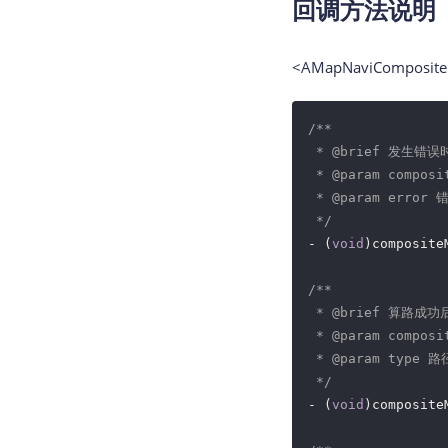
回调方法说明
<AMapNaviCompos
/**

 * 
@brief
 发生错误
 * 
@param
 compos
 * 
@param
 error 
 */
- (
void
)composite
/**

 * 
@brief
 算路成功后的
 * 
@param
 compos
 * 
@param
 type 路
 */
- (
void
)composite