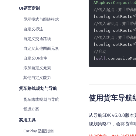
AMapNaviComposite
UI界面定制
//传入起点，并且带高德
[config setRouteP
显示模式与跟随模式
//传入途径点，并且带高
自定义标注
[config setRouteP
//传入终点，并且带高德
自定义交通路线
[config setRouteP
自定义其他图面元素
//启动
自定义UI控件
[
self
.compositeMa
添加自定义元素
其他自定义能力
货车路线规划与导航
使用货车导航
货车路线规划与导航
货运方案
从导航SDK v6.0
实用工具
规划策略中，会将货车
CarPlay 适配指南