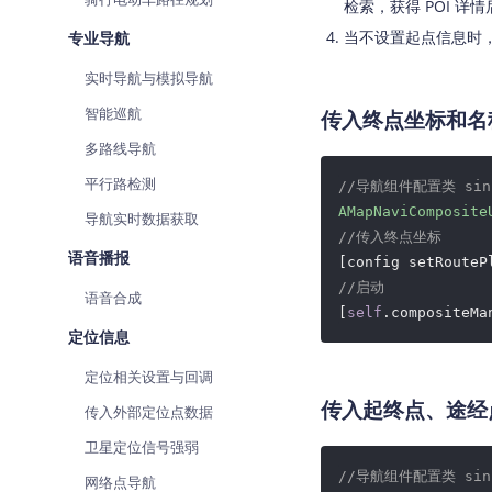
检索，获得 POI 
当不设置起点信息时
专业导航
实时导航与模拟导航
智能巡航
传入终点坐标和名称
多路线导航
平行路检测
//导航组件配置类 sinc
AMapNaviComposite
导航实时数据获取
//传入终点坐标
语音播报
[config setRouteP
//启动
语音合成
[
self
.compositeMa
定位信息
定位相关设置与回调
传入起终点、途经点
传入外部定位点数据
卫星定位信号强弱
//导航组件配置类 sinc
网络点导航