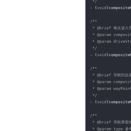
 */
- (
void
)composite
/**

 * 
@brief
 每次进入导
 * 
@param
 compos
 * 
@param
 driveS
 */
- (
void
)composite
/**

 * 
@brief
 导航到达某
 * 
@param
 compos
 * 
@param
 wayPo
 */
- (
void
)composite
/**

 * 
@brief
 导航界面地
 * 
@param
 type 参考