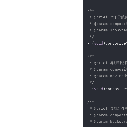
/**

 * 
@brief
 驾车导航页
 * 
@param
 compos
 * 
@param
 showS
 */
- (
void
)composite
/**

 * 
@brief
 导航到达
 * 
@param
 compos
 * 
@param
 naviMo
 */
- (
void
)composite
/**

 * 
@brief
 导航组件页
 * 
@param
 compos
 * 
@param
 backwa