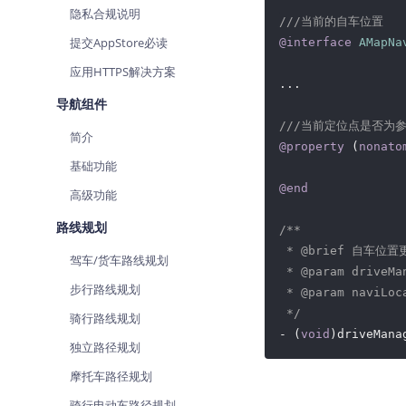
隐私合规说明
查询目标区域当前/未来天气
///当前的自车位置
提交AppStore必读
@interface
AMapNa
智能硬件定位
应用HTTPS解决方案
通过基站、Wifi获取位置信息
...

导航组件
///当前定位点是否为参与
简介
@property
 (
nonato
基础功能
@end
高级功能
路线规划
/**

 * @brief 自车位
驾车/货车路线规划
 * @param drive
步行路线规划
 * @param naviLo
 */
骑行路线规划
- (
void
)driveMana
独立路径规划
摩托车路径规划
骑行电动车路径规划