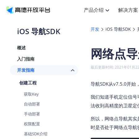
产品介绍
解决方案
空间智能
搜索定位
API
产品定价
NEW
产品介绍
解决方案
文档与支持
定价
iOS 导航SDK
开发
iOS 导航SDK
提供LBS领域的Agent解决方案
Web基础服务API
J
鸿蒙星河版定位SDK
产品定价
HOT
高德开放平台产品介绍
提供各行业LBS解决方案
高德开放平台开发文档与
开放平台产品定价
热门推荐
智能手表
NEW
鸿蒙星河版定位SDK
概述
网络点导
服务支持
Web高级服务API
提供智能守护与运动出行解决方
技术服务许可
Android定位
查看全部文档
产品定价
入门指南
搜索
HOT
查看全部文档
物流服务API
智能眼镜
GeoHUB自定义地图
NEW
位置、周边、行政区、ID等查询
浏览器定位
最后更新时间: 2021年01月2
开发指南
智能眼镜实时导航及智慧出行解
API
JS
Android
iOS
U
猎鹰服务 API
GeoHUB数据中心
逆地理编码
定位
HOT
创建工程
世界地图
导航SDK从v7.5.
NEW
基于LBS的定位服务
自定义地图
面向开发者提供全球范围内LBS
API
Android
iOS
获取Key
我们知道手机定位信号
地理/逆地理编码
认证开发商
智能两轮车
NEW
自动部署
位置名称与经纬度之间转换服务
法收到高精度的卫星定
合规精确的两轮车场景导航
API
JS
Android
iOS
手动部署
地理围栏
所以，网络点导航其实
手机银行
NEW
权限配置
虚拟空间围栏服务
时是否处于网络点导航
提供手机银行APP地图应用
API
Android
iOS
基础SDK介绍
天气查询