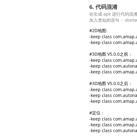
6. 代码混淆
在生成 apk 进行代码混淆时
加入类似的语句：-dontw
#2D地图:

-keep class com.amap.a
-keep class com.amap.a
#3D地图 V5.0.0之前：

-keep class com.amap.a
-keep class com.autona
-keep class com.amap.ap
#3D地图 V5.0.0之后： 

-keep class com.amap.a
-keep class com.autonav
-keep class com.amap.ap
#定位：

-keep class com.amap.ap
-keep class com.amap.ap
-keep class com.autona