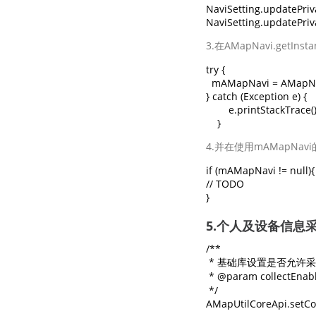
NaviSetting.updatePriva
NaviSetting.updatePriva
3.在AMapNavi.ge
try {

  mAMapNavi = AMapNavi
} catch (Exception e) {

        e.printStackTrace();
    }
4.并在使用mAMapN
if (mAMapNavi != null){

// TODO

}
5.个人及设备信息
/**

 * 基础库设置是否允许
 * @param collectEn
 */

AMapUtilCoreApi.setCol