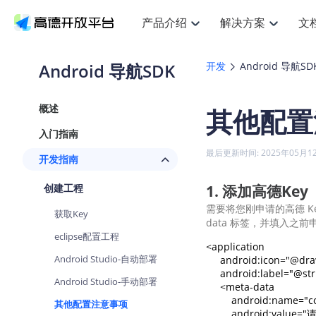
产品介绍
解决方案
文
空间智能
搜索定位
API
产品定价
JS AP
产品
NEW
产品介绍
解决方案
文档与支持
定价
Android 导航SDK
开发
Android 导航SD
提供LBS领域的Agent解决方案
提
Web基础服务API
JS API
鸿蒙星河版定位SDK
产品定价
高级能力
鸿蒙
HOT
高德开放平台产品介绍
提供各行业LBS解决方案
高德开放平台开发文档与
开放平台产品定价
热门推荐
智能手表
NEW
鸿蒙星河版定位SDK
鸿蒙
概述
其他配置
服务支持
数据可视化JS
Web高级服务API
提供智能守护与运动出行解决方案
技术服务许可
企业智图Sa
优
Android定位
Android
查看全部文档
产品定价
入门指南
搜索
导航
HOT
地图组件
查看全部文档
物流服务API
智能眼镜
GeoHUB自定义地图
云图市场
NEW
位置、周边、行政区、ID等查询接口
轻松
浏览器定位
JS API提供G
最后更新时间: 2025年05月1
开发指南
智能眼镜实时导航及智慧出行解决方案
提
API
JS
Android
iOS
Andr
URI API
猎鹰服务 API
GeoHUB数据中心
逆地理编码
经纬度转换
定位
路线
HOT
1. 添加高德Key
创建工程
世界地图
O
NEW
基于LBS的定位服务
提供
地铁图 JS A
自定义地图
7大类44种
到
面向开发者提供全球范围内LBS服务
API
Android
iOS
API
需要将您刚申请的高德 Key 
获取Key
data 标签，并填入之前
地理/逆地理编码
猎鹰
认证开发商
商业授权相
智能两轮车
NEW
eclipse配置工程
位置名称与经纬度之间转换服务
提供
提
合规精确的两轮车场景导航
<application 

API
JS
Android
iOS
API
Android Studio-自动部署
     android:icon="@dra
地理围栏
货车
     android:label="@st
手机银行
NEW
Android Studio-手动部署
虚拟空间围栏服务
专业
     <meta-data

提供手机银行APP地图应用
API
Android
iOS
API
         android:name="
其他配置注意事项
天气查询
智能
         android:val