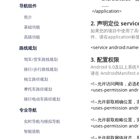
查询目标区域当前/未来天气
         ……

智能
导航组件
 </application>
简介
智能硬件定位
物流
2. 声明定位 servi
通过基站、Wifi获取位置信息
提供
基础功能
如果您的项目中使用了高德定位
件。请在applicatio
高级功能
公交
查询
路线规划
交通
3. 配置权限
驾车/货车路线规划
查询
Android 6.0及以上系
骑行/步行路线规划
请在 AndroidManif
高级
独立路径规划
高级
<!--允许访问网络，必选权限
摩托车路径规划
<uses-permission andr
骑行电动车路径规划
<!--允许获取精确位置，实
<uses-permission andr
专业导航
<!--允许获取粗略位置，实
实时导航与模拟导航
<uses-permission and
智能巡航
<!--允许获取网络状态