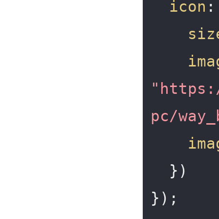
icon
:
siz
ima
"https:
pc/way_
ima
  })        

});
