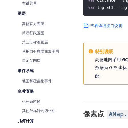
var
 distance = ln
右键菜单
var
 lnglat3 = lng
图层
高德官方图层
查看详细接口说明
简易行政区图
第三方标准图层
特别说明
使用自有数据添加图层
高德地图采用
GC
自定义图层
数据为 GPS 坐
事件系统
配。
地图和覆盖物事件
坐标变换
坐标系转换
其他坐标转高德坐标
像素点
AMap.
几何计算