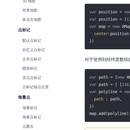
3D 地图
世界地图
var
 position = 
ne
多语言地图
var
 position = [
1
var
 map = 
new
 AMa
点标记
center
:position

默认点标记
})
自定义点标记
文本点标记
对于使用到经纬度数组
圆形标记
灵活点标记
var
 path = [
new
 A
var
 path = [ [
116
点标记锚点位置
var
 polyline = 
ne
海量点
path
 : path,

})

海量标注
map.add(polyline)
海量点标记
点聚合