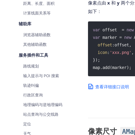
像
素点由
x
和
y
两个分
距离、长度、面积
如下：
计算线面关系等
辅助库
var
 offset  = 
new
浏览器辅助函数
var
 marker = 
new
 
其他辅助函数
offset
:offset,

icon
:
'xxx.png'
,

服务插件和工具
});

路线规划
map.add(marker);
输入提示与 POI 搜索
轨迹纠偏
查看详细接口说明
行政区查询
地理编码与逆地理编码
站点查询与公交线路
定位
像素尺寸
AMa
天气