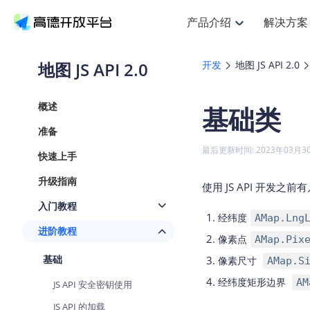
产品介绍
解决方案
空间智能
搜索定位
API
产品定价
NEW
产品介绍
解决方案
文档与支持
定价
地图 JS API 2.0
开发
地图 JS API 2.0
提供LBS领域的Agent解决方案
Web基础服务API
J
鸿蒙星河版定位SDK
产品定价
HOT
高德开放平台产品介绍
提供各行业LBS解决方案
高德开放平台开发文档与
开放平台产品定价
热门推荐
智能手表
NEW
鸿蒙星河版定位SDK
概述
基础类
服务支持
Web高级服务API
提供智能守护与运动出行解决方
技术服务许可
Android定位
查看全部文档
产品定价
准备
搜索
HOT
查看全部文档
物流服务API
智能眼镜
GeoHUB自定义地图
NEW
位置、周边、行政区、ID等查询
浏览器定位
最后更新时间: 2023年03月3
快速上手
智能眼镜实时导航及智慧出行解
API
JS
Android
iOS
U
猎鹰服务 API
GeoHUB数据中心
逆地理编码
定位
HOT
升级指南
世界地图
使用 JS API 开发
NEW
基于LBS的定位服务
自定义地图
面向开发者提供全球范围内LBS
API
Android
iOS
入门教程
经纬度
AMap.Lng
地理/逆地理编码
认证开发商
智能两轮车
NEW
进阶教程
位置名称与经纬度之间转换服务
像素点
AMap.Pix
合规精确的两轮车场景导航
API
JS
Android
iOS
基础
像素尺寸
AMap.S
地理围栏
手机银行
NEW
虚拟空间围栏服务
经纬度矩形边界
AM
提供手机银行APP地图应用
JS API 安全密钥使用
API
Android
iOS
天气查询
JS API 的加载