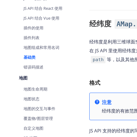
查询目标区域当前/未来天气
JS API 结合 React 使用
智能硬件定位
JS API 结合 Vue 使用
经纬度
AMap.
通过基站、Wifi获取位置信息
插件的使用
插件列表
经纬度是利用三维球面
地图组成和常用名词
在 JS API 里使用经
基础类
等，以及其他
path
错误码描述
地图
格式
地图生命周期
地图状态
注意
地图的交互与事件
经纬度的有效范围为 [
覆盖物/图层管理
自定义地图
JS API 支持的经