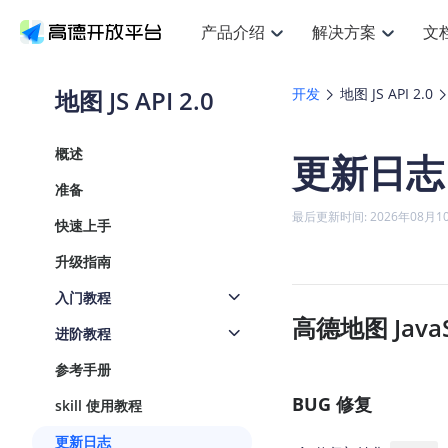
产品介绍
解决方案
文
空间智能
搜索定位
API
产品定价
JS AP
产品
NEW
产品介绍
解决方案
文档与支持
定价
地图 JS API 2.0
开发
地图 JS API 2.0
提供LBS领域的Agent解决方案
提
Web基础服务API
JS API
鸿蒙星河版定位SDK
产品定价
高级能力
鸿蒙
HOT
高德开放平台产品介绍
提供各行业LBS解决方案
高德开放平台开发文档与
开放平台产品定价
热门推荐
智能手表
NEW
鸿蒙星河版定位SDK
鸿蒙
概述
更新日志
服务支持
数据可视化JS
Web高级服务API
提供智能守护与运动出行解决方案
技术服务许可
企业智图Sa
优
Android定位
Android
查看全部文档
产品定价
准备
搜索
导航
HOT
地图组件
查看全部文档
物流服务API
智能眼镜
GeoHUB自定义地图
云图市场
NEW
位置、周边、行政区、ID等查询接口
轻松
浏览器定位
JS API提供G
最后更新时间: 2026年08月1
快速上手
智能眼镜实时导航及智慧出行解决方案
提
API
JS
Android
iOS
Andr
URI API
猎鹰服务 API
GeoHUB数据中心
逆地理编码
经纬度转换
定位
路线
HOT
升级指南
世界地图
O
NEW
基于LBS的定位服务
提供
地铁图 JS A
自定义地图
7大类44种
到
面向开发者提供全球范围内LBS服务
API
Android
iOS
API
入门教程
地理/逆地理编码
猎鹰
认证开发商
高德地图 JavaSc
商业授权相
智能两轮车
NEW
进阶教程
位置名称与经纬度之间转换服务
提供
提
合规精确的两轮车场景导航
API
JS
Android
iOS
API
参考手册
地理围栏
货车
手机银行
NEW
虚拟空间围栏服务
BUG 修复
专业
skill 使用教程
提供手机银行APP地图应用
API
Android
iOS
API
更新日志
天气查询
智能