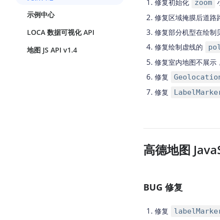
修复初始化
zoom
查询目标区域当前/未来天气
智能
示例中心
修复区域掩膜后道路
智能硬件定位
物流
LOCA 数据可视化 API
修复部分机型在绘制
通过基站、Wifi获取位置信息
提供
修复绘制虚线的
po
地图 JS API v1.4
公交
修复室内地图不展示
查询
修复
Geolocatio
交通
修复
LabelMarke
查询
高级
高级
高德地图 JavaSc
BUG 修复
修复
labelMarke