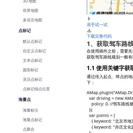
3D 地图
世界地图
多语言地图
亲手试一试
点标记
下载完整代码
默认点标记
1、获取驾车路
自定义点标记
在使用插件之前，需要先
获取驾车路线规划一般有
文本点标记
1.1 使用关键字
圆形标记
通过传入起点、终点的地
灵活点标记
下：
点标记锚点位置
AMap.plugin("AMap.Drivi
  var driving = new AMa
海量点
    policy: 0, /
  });

海量标注
  var points = [

海量点标记
    { keyword: "北京市
    { keyword: "亦庄文化
点聚合
  ];
