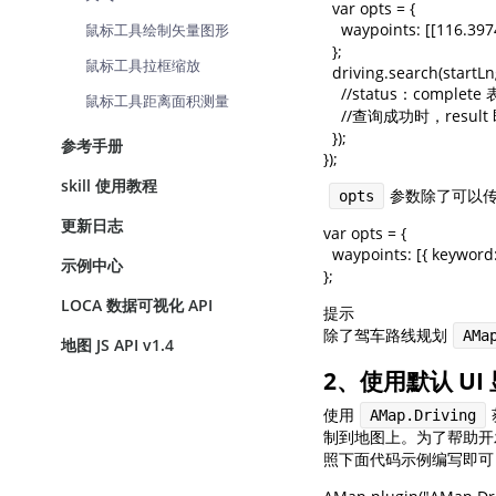
  var opts = {

    waypoints: [[1
鼠标工具绘制矢量图形
  };

鼠标工具拉框缩放
  driving.search(startLng
    //status：comp
鼠标工具距离面积测量
    //查询成功时，res
  });

参考手册
});
skill 使用教程
参数除了可以
opts
更新日志
var opts = {

  waypoints: [{ ke
示例中心
};
LOCA 数据可视化 API
提示
除了驾车路线规划
AMa
地图 JS API v1.4
2、使用默认 U
使用
AMap.Driving
制到地图上。为了帮助开发
照下面代码示例编写即可