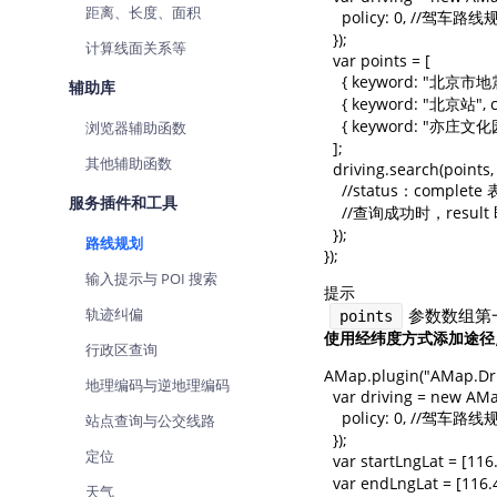
距离、长度、面积
    policy: 0, /
  });

计算线面关系等
  var points = [

    { keyword: "北京市
辅助库
    { keyword: "北
    { keyword: "亦庄文化
浏览器辅助函数
  ];

其他辅助函数
  driving.search(points, 
    //status：comp
服务插件和工具
    //查询成功时，res
  });

路线规划
});
输入提示与 POI 搜索
提示
轨迹纠偏
参数数组第
points
使用经纬度方式添加途径
行政区查询
AMap.plugin("AMap.Drivi
地理编码与逆地理编码
  var driving = new AMa
    policy: 0, /
站点查询与公交线路
  });

定位
  var startLngLat = [1
  var endLngLat = [116
天气