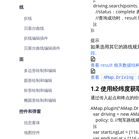
  driving.search(points, 
线
    //status：comp
    //查询成功时，res
折线
  });

贝塞尔曲线
});
折线编辑插件
提示
如果选用其它的路线规
贝塞尔曲线编辑插件
段
。
面
查看 result 相关数据结
多边形绘制和编辑
查看
AMap.Driving
圆形绘制和编辑
1.2 使用经纬度
矩形绘制和编辑
通过传入起点和终点的经
椭圆形绘制和编辑
AMap.plugin("AMap.Drivi
控件和弹窗
  var driving = new AMa
    policy: 0, /
信息窗体
  });

  var startLngLat = [1
地图控件
  var endLngLat = [116