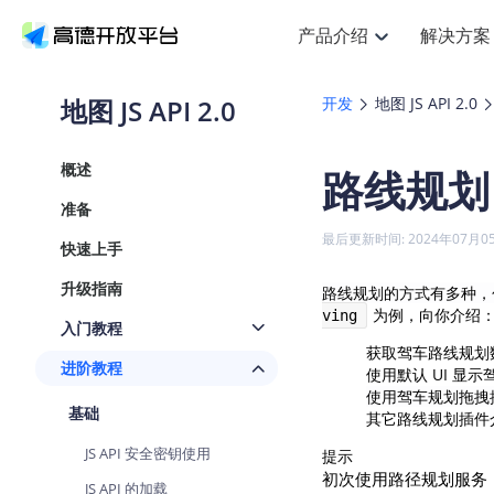
产品介绍
解决方案
空间智能
搜索定位
API
产品定价
NEW
产品介绍
解决方案
文档与支持
定价
地图 JS API 2.0
开发
地图 JS API 2.0
提供LBS领域的Agent解决方案
Web基础服务API
J
鸿蒙星河版定位SDK
产品定价
HOT
高德开放平台产品介绍
提供各行业LBS解决方案
高德开放平台开发文档与
开放平台产品定价
热门推荐
智能手表
NEW
鸿蒙星河版定位SDK
概述
路线规划
服务支持
Web高级服务API
提供智能守护与运动出行解决方
技术服务许可
Android定位
查看全部文档
产品定价
准备
搜索
HOT
查看全部文档
物流服务API
智能眼镜
GeoHUB自定义地图
NEW
位置、周边、行政区、ID等查询
浏览器定位
最后更新时间: 2024年07月0
快速上手
智能眼镜实时导航及智慧出行解
API
JS
Android
iOS
U
猎鹰服务 API
GeoHUB数据中心
逆地理编码
定位
HOT
升级指南
路线规划的方式有多种，
世界地图
NEW
基于LBS的定位服务
自定义地图
为例，向你介绍
ving
面向开发者提供全球范围内LBS
API
Android
iOS
入门教程
地理/逆地理编码
认证开发商
获取驾车路线规划
智能两轮车
NEW
进阶教程
位置名称与经纬度之间转换服务
使用默认 UI 显
合规精确的两轮车场景导航
API
JS
Android
iOS
使用驾车规划拖拽
基础
地理围栏
其它路线规划插件
手机银行
NEW
虚拟空间围栏服务
提供手机银行APP地图应用
JS API 安全密钥使用
提示
API
Android
iOS
初次使用路径规划服务
天气查询
JS API 的加载