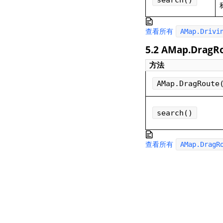
查看所有
AMap.Drivi
5.2 AMap.DragR
方法
AMap.DragRoute
search()
查看所有
AMap.DragR