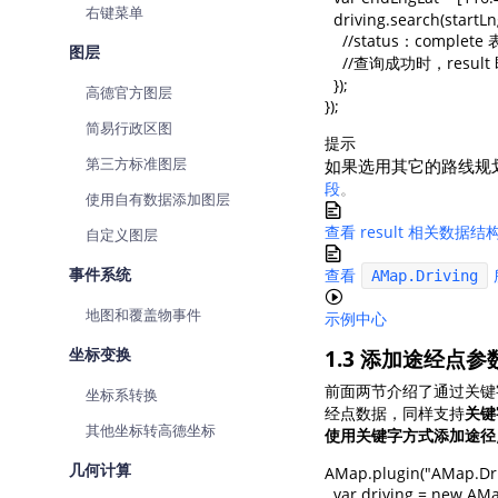
右键菜单
  driving.search(startLn
    //status：comp
图层
    //查询成功时，res
  });

高德官方图层
});
简易行政区图
提示
第三方标准图层
如果选用其它的路线规
段
。
使用自有数据添加图层
查看 result 相关数据结
自定义图层
事件系统
查看
AMap.Driving
地图和覆盖物事件
示例中心
坐标变换
1.3 添加途经点参
前面两节介绍了通过关键
坐标系转换
经点数据，同样支持
关键
其他坐标转高德坐标
使用关键字方式添加途径
几何计算
AMap.plugin("AMap.Drivi
  var driving = new AMa