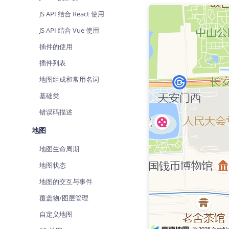
查询目标区域当前/未来天气
智能
JS API 结合 React 使用
智能硬件定位
物流
JS API 结合 Vue 使用
通过基站、Wifi获取位置信息
提供
插件的使用
公交
插件列表
查询
地图组成和常用名词
交通
基础类
查询
错误码描述
高级
地图
高级
地图生命周期
地图状态
地图的交互与事件
覆盖物/图层管理
自定义地图