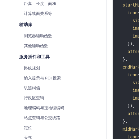
距离、长度、面积
startM
icon
计算线面关系等
si
辅助库
im
浏览器辅助函数
im
    }),

其他辅助函数
offs
服务插件和工具
  },

endMar
路线规划
icon
输入提示与 POI 搜索
si
轨迹纠偏
im
行政区查询
im
    }),

地理编码与逆地理编码
offs
站点查询与公交线路
  },

定位
midMar
icon
天气