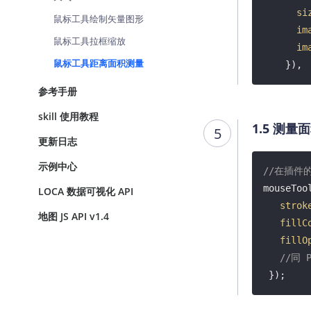
si
鼠标工具绘制矢量图形
im
鼠标工具拉框缩放
im
鼠标工具距离面积测量
    }),

offs
参考手册
  },

skill 使用教程
lineOp
1.5 测量
5
stro
更新日志
stro
示例中心
stro
//在插件
stro
mouseTool
LOCA 数据可视化 API
  },

strok
地图 JS API v1.4
});
fillC
fillO
//同 
 });