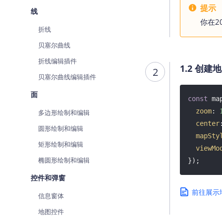
提示
线
你在2
折线
贝塞尔曲线
折线编辑插件
1.2 创建
2
贝塞尔曲线编辑插件
面
const
 ma
zoom
: 
多边形绘制和编辑
center
圆形绘制和编辑
mapSty
矩形绘制和编辑
viewMo
椭圆形绘制和编辑
});
控件和弹窗
前往展示
信息窗体
地图控件