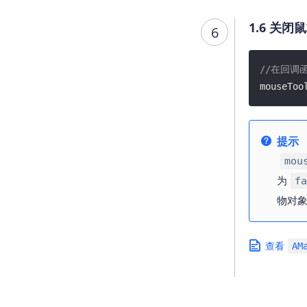
1.6 关闭
鼠
6
//在回调
mouseToo
提示
mou
为
fa
物对
查看
AM