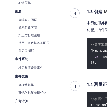
右键菜单
1.3 创建
M
图层
3
高德官方图层
本例使用
异
简易行政区图
功能。插件
第三方标准图层
使用自有数据添加图层
//异步加
自定义图层
AMap.plu
var
 mo
事件系统
});
地图和覆盖物事件
坐标变换
1.4 测量
坐标系转换
4
其他坐标转高德坐标
//在插件
几何计算
mouseTool