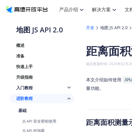
产品介绍
解决方案
文
空间智能
搜索定位
API
产品定价
JS AP
产品
NEW
产品介绍
解决方案
文档与支持
定价
地图 JS API 2.0
开发
地图 JS API 2.0
提供LBS领域的Agent解决方案
提
Web基础服务API
JS API
鸿蒙星河版定位SDK
产品定价
高级能力
鸿蒙
HOT
高德开放平台产品介绍
提供各行业LBS解决方案
高德开放平台开发文档与
开放平台产品定价
热门推荐
智能手表
NEW
鸿蒙星河版定位SDK
鸿蒙
概述
距离面积测
服务支持
数据可视化JS
Web高级服务API
提供智能守护与运动出行解决方案
技术服务许可
企业智图Sa
优
Android定位
Android
查看全部文档
产品定价
准备
搜索
导航
HOT
地图组件
查看全部文档
物流服务API
智能眼镜
GeoHUB自定义地图
云图市场
NEW
位置、周边、行政区、ID等查询接口
轻松
浏览器定位
JS API提供G
最后更新时间: 2024年02月2
快速上手
智能眼镜实时导航及智慧出行解决方案
提
API
JS
Android
iOS
Andr
URI API
猎鹰服务 API
GeoHUB数据中心
逆地理编码
经纬度转换
定位
路线
HOT
升级指南
世界地图
O
本文介绍如何使用
NEW
AM
基于LBS的定位服务
提供
地铁图 JS A
自定义地图
7大类44种
到
面向开发者提供全球范围内LBS服务
API
Android
iOS
API
入门教程
量功能。
地理/逆地理编码
猎鹰
认证开发商
商业授权相
智能两轮车
NEW
进阶教程
位置名称与经纬度之间转换服务
提供
提
合规精确的两轮车场景导航
API
JS
Android
iOS
API
基础
地理围栏
货车
手机银行
NEW
虚拟空间围栏服务
专业
距离面积测量
提供手机银行APP地图应用
JS API 安全密钥使用
API
Android
iOS
API
天气查询
智能
JS API 的加载