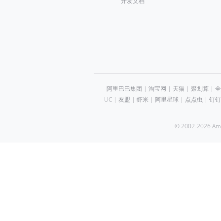
开发文档
阿里巴巴集团
|
淘宝网
|
天猫
|
聚划算
|
全
UC
|
友盟
|
虾米
|
阿里星球
|
点点虫
|
钉钉
© 2002-2026 