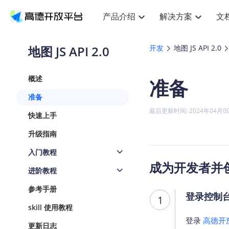
产品介绍
解决方案
文
空间智能
搜索定位
API
产品定价
JS AP
产品
NEW
产品介绍
解决方案
文档与支持
定价
地图 JS API 2.0
开发
地图 JS API 2.0
提供LBS领域的Agent解决方案
提
Web基础服务API
JS API
鸿蒙星河版定位SDK
产品定价
高级能力
鸿蒙
HOT
高德开放平台产品介绍
提供各行业LBS解决方案
高德开放平台开发文档与
开放平台产品定价
热门推荐
智能手表
NEW
鸿蒙星河版定位SDK
鸿蒙
概述
准备
服务支持
数据可视化JS
Web高级服务API
提供智能守护与运动出行解决方案
技术服务许可
企业智图Sa
优
Android定位
Android
查看全部文档
产品定价
准备
搜索
导航
HOT
地图组件
查看全部文档
物流服务API
智能眼镜
GeoHUB自定义地图
云图市场
NEW
位置、周边、行政区、ID等查询接口
轻松
浏览器定位
JS API提供G
最后更新时间: 2024年04月0
快速上手
智能眼镜实时导航及智慧出行解决方案
提
API
JS
Android
iOS
Andr
URI API
猎鹰服务 API
GeoHUB数据中心
逆地理编码
经纬度转换
定位
路线
HOT
升级指南
世界地图
O
NEW
基于LBS的定位服务
提供
地铁图 JS A
自定义地图
7大类44种
到
面向开发者提供全球范围内LBS服务
API
Android
iOS
API
入门教程
地理/逆地理编码
猎鹰
认证开发商
成为开发者并创
商业授权相
智能两轮车
NEW
进阶教程
位置名称与经纬度之间转换服务
提供
提
合规精确的两轮车场景导航
API
JS
Android
iOS
API
参考手册
地理围栏
货车
登录控制
1
手机银行
NEW
虚拟空间围栏服务
专业
skill 使用教程
提供手机银行APP地图应用
API
Android
iOS
API
登录
高德开
更新日志
天气查询
智能