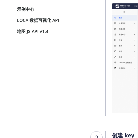
查询目标区域当前/未来天气
智能
示例中心
智能硬件定位
物流
LOCA 数据可视化 API
通过基站、Wifi获取位置信息
提供
地图 JS API v1.4
公交
查询
交通
查询
高级
高级
创建 key
2