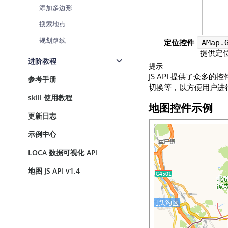
添加多边形
查询目标区域当前/未来天气
搜索地点
智能硬件定位
规划路线
通过基站、Wifi获取位置信息
定位控件
AMap.
提供定
进阶教程
提示
JS API 提供了众
参考手册
切换等，以方便用户进
skill 使用教程
地图控件
示例
更新日志
示例中心
LOCA 数据可视化 API
地图 JS API v1.4