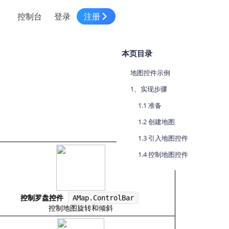
控制台
登录
注册
智慧物流
高级地图工具
鸿蒙星河版平台
高德地图小程序
大模型开发工具
服务
本页目录
针对物流行业提供解决方案
世界地图
鸿蒙星河版地图SDK
地图小程序
SKILL专区
常见问题
NEW
HOT
NEW
地图控件示例
电商
电商物流行业解决方案
自定义地图
鸿蒙星河版定位SDK
客户管理
MCP Server
创建工单
NEW
HOT
1、实现步骤
高德开放平台 CLI
地址服务
地图数据可视化 (LOCA)
鸿蒙星河版导航SDK
员工管理
示例中心
1.1 准备
NEW
NEW
综合地址服务，满足客户全景化需求
1.2 创建地图
地图数据中心 (GeoHUB)
送货提效
合规中心
企业智图
1.3 引入地图控件
坐标拾取器
地图小程序API
技术服务
一张图轻松管理企业数据
1.4 控制地图控件
高德地图URI Web
空间智能开放平台
智能派单
一站式精准智能派单解决方案
高德地图URI APP
空间智能开放平台
NEW
控制罗盘控件
AMap.ControlBar
用真实空间信息解答业务问题
三维模型转换
控制地图旋转和倾斜
微信小程序插件