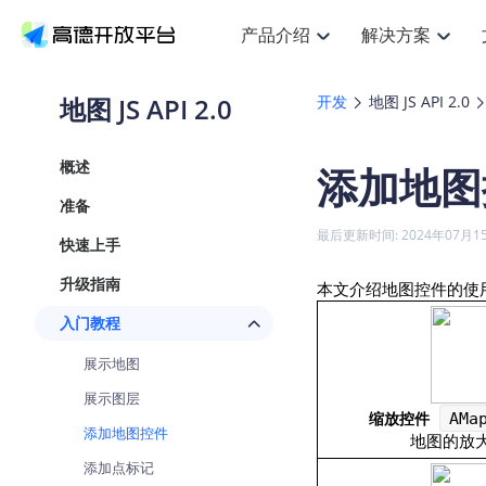
产品介绍
解决方案
空间智能
搜索定位
API
产品定价
JS 
产
NEW
产品介绍
解决方案
文档与支持
定价
地图 JS API 2.0
开发
地图 JS API 2.0
提供LBS领域的Agent解决方案
Web基础服务API
JS API
鸿蒙星河版定位SDK
产品定价
高级能力
HOT
高德开放平台产品介绍
提供各行业LBS解决方案
高德开放平台开发文档与
开放平台产品定价
热门推荐
智能手表
NEW
鸿蒙星河版定位SDK
概述
添加地图
服务支持
数据可视化
Web高级服务API
提供智能守护与运动出行解决方案
技术服务许可
企业智图
Android定位
Andro
查看全部文档
产品定价
准备
搜索
HOT
地图组件
查看全部文档
物流服务API
智能眼镜
GeoHUB自定义地图
云图市场
NEW
位置、周边、行政区、ID等查询接口
浏览器定位
JS API
最后更新时间: 2024年07月1
快速上手
智能眼镜实时导航及智慧出行解决方案
API
JS
Android
iOS
A
URI API
猎鹰服务 API
GeoHUB数据中心
逆地理编码
经纬度转
定位
HOT
升级指南
本文介绍
地图控件的使
世界地图
NEW
基于LBS的定位服务
地铁图 JS
自定义地图
7大类4
面向开发者提供全球范围内LBS服务
API
Android
iOS
A
入门教程
地理/逆地理编码
认证开发商
商业授权
智能两轮车
NEW
展示地图
位置名称与经纬度之间转换服务
合规精确的两轮车场景导航
API
JS
Android
iOS
A
展示图层
地理围栏
缩放控件
AMa
手机银行
NEW
添加地图控件
虚拟空间围栏服务
地图的放
提供手机银行APP地图应用
API
Android
iOS
A
添加点标记
天气查询