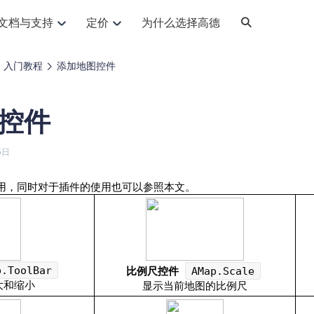
文档与支持
定价
为什么选择高德
网格化营销
三农场景可视化
API
品升级
路线导航
Android 平台
地图产品
iOS 平台
NEW
NEW
入门教程
添加地图控件
提供银行网格化营销场景应用
提供乡村振兴三农场景应用
鸿蒙星河版导航SDK
Android 地图SDK
鸿蒙星河版地图SDK
iOS 地图SDK
NEW
HOT
智慧交通
社交
鸿蒙星河版导航SDK
鸿蒙星河版-轻量地图SDK
控件
JS API
SaaS
优化交通资源配置，赋能智慧交通系统
Android 轻量版地图SDK
社交应用位置服务解决方案
iOS 轻量版地图SDK
id定位问题相关
导航
动态地图
HOT
HOT
出行
Android 定位SDK
运动
iOS 定位SDK
轻松地在APP中加入导航能力
动态地图展示、配置
提供Geolocation定位插件
5日
提供网约车等出行场景解决方案
运动类应用解决方案
ndroid
iOS
API
JS
Android
iOS
HarmonyOS
Android 导航SDK
iOS 导航SDK
换为详细结构化的地址
路线规划
3D地图
HOT
HOT
用，同时对于插件的使用也可以参照本文。
O2O
智能硬件
提供步行、驾车等规划能力
3D动态地图展示、配置
 API
Android 猎鹰SDK
iOS 猎鹰SDK
4种地图元素可定制
到店、到家等多种O2O业务解决方案
智能硬件LBS解决方案
PI
JS
Android
iOS
猎鹰服务
地铁图
相关问题
上门服务调度
零售铺货
提供专业轨迹管理服务
简单易用的移动端地铁线路图开发接口
提供上门业务调度解决方案
零售快消行业，渠道铺货解决方案
PI
Android
iOS
JS
Android
iOS
货车路径规划
静态地图
比例尺控件
p.ToolBar
AMap.Scale
专业的货车路径规划服务
灵活地将高德地图迁入应用网页
大和缩小
显示当前地图的比例尺
PI
Android
iOS
智能调度引擎
3D地形图