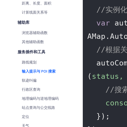
距离、长度、面积
//实例化A
计算线面关系等
var
 au
辅助库
浏览器辅助函数
AMap.Auto
其他辅助函数
//根据
服务插件和工具
  autoC
路线规划
输入提示与 POI 搜索
(
status,
轨迹纠偏
//搜
行政区查询
地理编码与逆地理编码
cons
站点查询与公交线路
  });

定位
天气