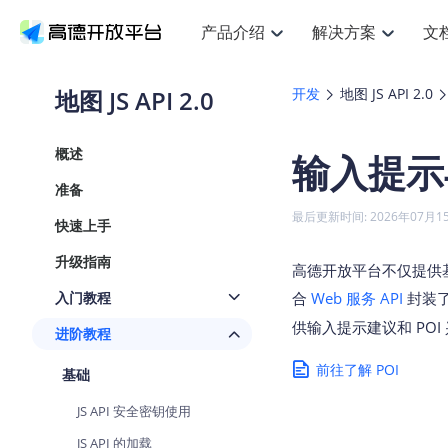
产品介绍
解决方案
文
空间智能
搜索定位
API
产品定价
JS AP
产品
NEW
产品介绍
解决方案
文档与支持
定价
地图 JS API 2.0
开发
地图 JS API 2.0
提供LBS领域的Agent解决方案
提
Web基础服务API
JS API
鸿蒙星河版定位SDK
产品定价
高级能力
鸿蒙
HOT
高德开放平台产品介绍
提供各行业LBS解决方案
高德开放平台开发文档与
开放平台产品定价
热门推荐
智能手表
NEW
鸿蒙星河版定位SDK
鸿蒙
概述
输入提示与
服务支持
数据可视化JS
Web高级服务API
提供智能守护与运动出行解决方案
技术服务许可
企业智图Sa
优
Android定位
Android
查看全部文档
产品定价
准备
搜索
导航
HOT
地图组件
查看全部文档
物流服务API
智能眼镜
GeoHUB自定义地图
云图市场
NEW
位置、周边、行政区、ID等查询接口
轻松
浏览器定位
JS API提供G
最后更新时间: 2026年07月1
快速上手
智能眼镜实时导航及智慧出行解决方案
提
API
JS
Android
iOS
Andr
URI API
猎鹰服务 API
GeoHUB数据中心
逆地理编码
经纬度转换
定位
路线
HOT
升级指南
世界地图
O
高德开放平台不仅提供基
NEW
基于LBS的定位服务
提供
地铁图 JS A
自定义地图
7大类44种
到
面向开发者提供全球范围内LBS服务
API
Android
iOS
API
入门教程
合
Web 服务 API
封装
地理/逆地理编码
猎鹰
认证开发商
商业授权相
供输入提示建议和 PO
智能两轮车
NEW
进阶教程
位置名称与经纬度之间转换服务
提供
提
合规精确的两轮车场景导航
API
JS
Android
iOS
API
前往了解 POI
基础
地理围栏
货车
手机银行
NEW
虚拟空间围栏服务
专业
提供手机银行APP地图应用
JS API 安全密钥使用
API
Android
iOS
API
天气查询
智能
JS API 的加载