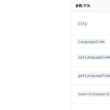
参数/方法
city
languageCode
setLanguageCod
getLanguageCod
search(keyword