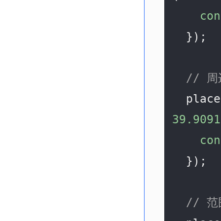
con
  });

// 
  pla
39.9091
con
  });

// 