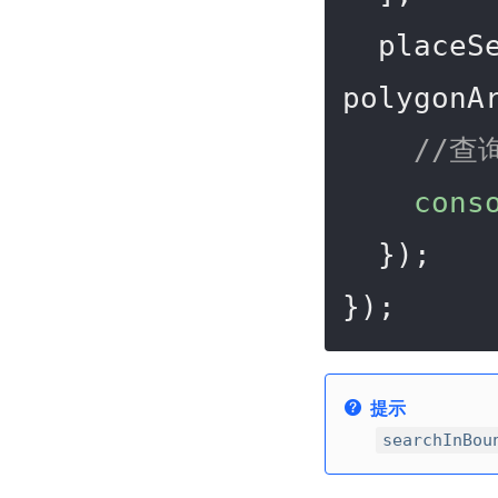
  place
polygonA
//查
cons
  });

});
提示
searchInBou