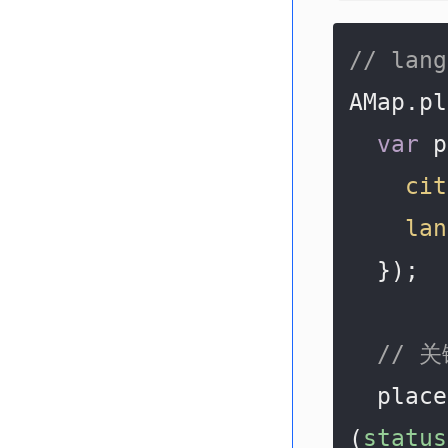
// la
AMap.pl
var
 p
cit
lan
  });

// 
  pla
(
status