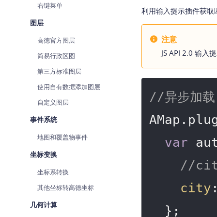
右键菜单
利用输入提示插件获取
图层
注意
高德官方图层
JS API 2.0 
简易行政区图
第三方标准图层
使用自有数据添加图层
//异步加载 
自定义图层
AMap.plu
事件系统
地图和覆盖物事件
var
 au
坐标变换
//c
坐标系转换
city
其他坐标转高德坐标
几何计算
  };
