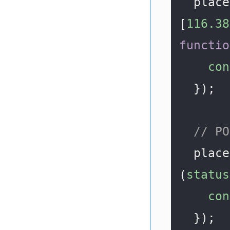
  pla
[
116.38
functio
con
  });

// P
  pla
(
status
con
  });