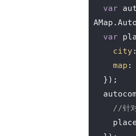
var
 au
AMap.Auto
var
 pl
city
map
: 
  });

  autoc
//针
    placeSearch.search(e.poi.name);
