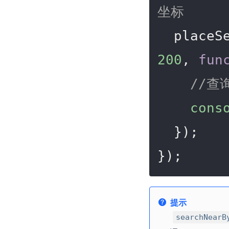
坐标
  place
200
, 
fun
//查
cons
  });

});
提示
searchNearB