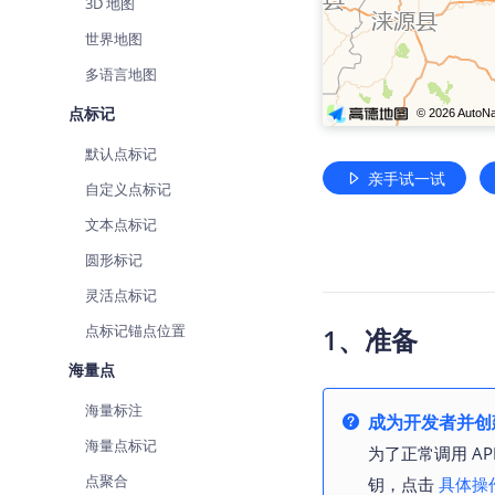
3D 地图
世界地图
多语言地图
点标记
默认点标记
亲手试一试
自定义点标记
文本点标记
圆形标记
灵活点标记
点标记锚点位置
1、准备
海量点
海量标注
成为开发者并创建
海量点标记
为了正常调用 AP
点聚合
钥，点击
具体操