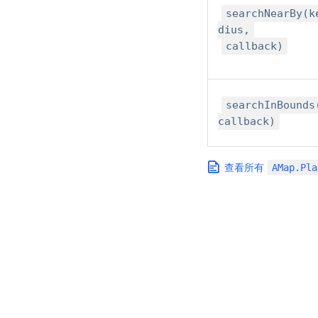
searchNearBy(k
dius,
callback)
searchInBound
callback)
查看所有
AMap.Pla