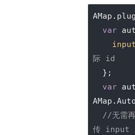
AMap.plu
var
 au
inpu
际 id 
  };

var
 au
AMap.Auto
//无需再
传 input