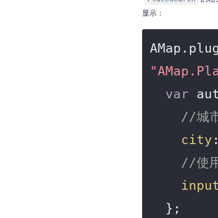
显示：
AMap.plu
"AMap.Pl
var
 au
//城
city
//使
inpu
  };
