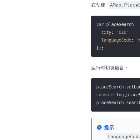
在创建
AMap.Place
var
 placeSearch =
city
: 
"010"
,

languageCode
: 
"
});
运行时切换语言：
placeSearch.setLa
console
.log(place
placeSearch.searc
提示
languageCod