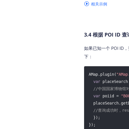
相关示例
3.4 根据 POI ID
如果已知一个 POI ID
下：
AMap.plugin(
"AMap
var
 placeSearch
//中国国家博物馆对应
var
 poiid = 
"B0
  placeSearch.ge
//查询成功时，res
  });

});