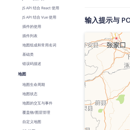
查询目标区域当前/未来天气
智能
JS API 结合 React 使用
智能硬件定位
物流
JS API 结合 Vue 使用
输入提示与 PO
通过基站、Wifi获取位置信息
提供
插件的使用
公交
插件列表
查询
地图组成和常用名词
交通
基础类
查询
错误码描述
高级
地图
高级
地图生命周期
地图状态
地图的交互与事件
覆盖物/图层管理
自定义地图