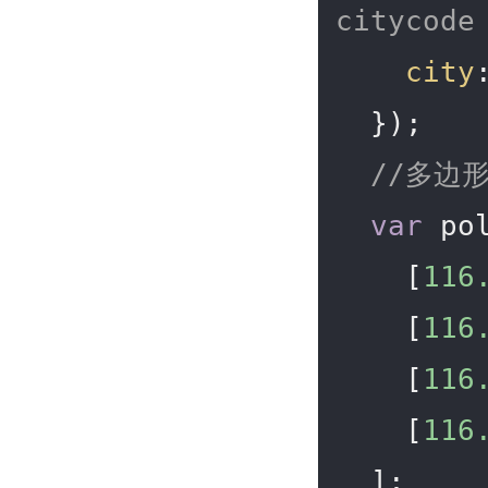
citycode
city
  });

//多边
var
 pol
    [
116
    [
116
    [
116
    [
116
  ];
