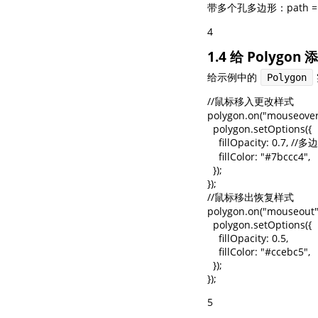
带多个孔多边形：path = [[lnglat, 
4
1.4 给 Polygon
给示例中的
Polygon
//鼠标移入更改样式

polygon.on("mouseover", 
  polygon.setOptions({

    fillOpacity: 0.7,
    fillColor: "#7bccc4",

  });

});

//鼠标移出恢复样式

polygon.on("mouseout", (
  polygon.setOptions({

    fillOpacity: 0.5,

    fillColor: "#ccebc5",

  });

});
5