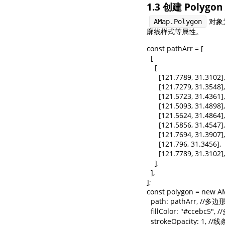
1.3 创建 Polygo
对象
AMap.Polygon
廓线样式等属性。
const pathArr = [

  [

    [

      [121.7789, 31.3102],

      [121.7279, 31.3548],

      [121.5723, 31.4361],

      [121.5093, 31.4898],

      [121.5624, 31.4864],

      [121.5856, 31.4547],

      [121.7694, 31.3907],

      [121.796, 31.3456],

      [121.7789, 31.3102],

    ],

  ],

];

const polygon = new AM
  path: pathArr, //多
  fillColor: "#ccebc5
  strokeOpacity: 1, /