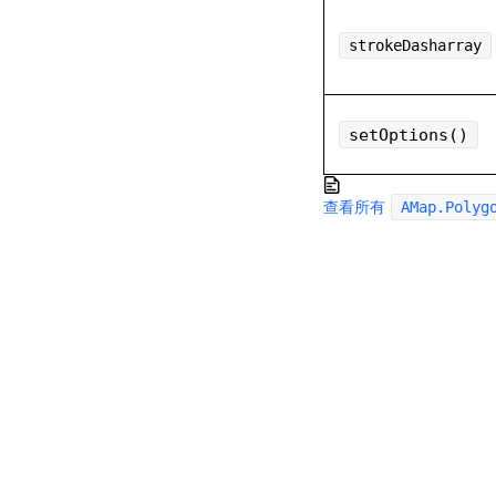
strokeDasharray
setOptions()
查看所有
AMap.Polyg