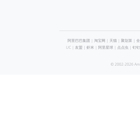
阿里巴巴集团
|
淘宝网
|
天猫
|
聚划算
|
全
UC
|
友盟
|
虾米
|
阿里星球
|
点点虫
|
钉钉
© 2002-2026 