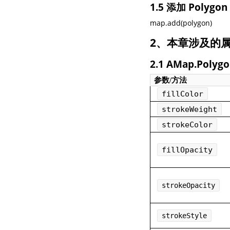
1.5 添加 Polyg
map.add(polygon)
2、本章涉及的
2.1 AMap.Polyg
参数/方法
fillColor
strokeWeight
strokeColor
fillOpacity
strokeOpacity
strokeStyle