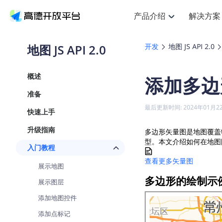
产品介绍
解决方案
空间智能
搜索定位
API
产品定价
NEW
产品介绍
解决方案
文档与支持
定价
地图 JS API 2.0
开发
地图 JS API 2.0
提供LBS领域的Agent解决方案
Web基础服务API
J
鸿蒙星河版定位SDK
产品定价
HOT
高德开放平台产品介绍
提供各行业LBS解决方案
高德开放平台开发文档与
开放平台产品定价
热门推荐
智能手表
NEW
鸿蒙星河版定位SDK
概述
添加多边
服务支持
Web高级服务API
提供智能守护与运动出行解决方
技术服务许可
Android定位
查看全部文档
产品定价
准备
搜索
HOT
查看全部文档
物流服务API
智能眼镜
GeoHUB自定义地图
NEW
位置、周边、行政区、ID等查询
浏览器定位
最后更新时间: 2024年01月2
快速上手
智能眼镜实时导航及智慧出行解
API
JS
Android
iOS
U
猎鹰服务 API
GeoHUB数据中心
逆地理编码
定位
HOT
升级指南
多边形矢量图是地图覆盖
世界地图
NEW
基于LBS的定位服务
自定义地图
型。本文介绍如何在地图
面向开发者提供全球范围内LBS
API
Android
iOS
入门教程
地理/逆地理编码
认证开发商
查看更多矢量图
智能两轮车
NEW
展示地图
位置名称与经纬度之间转换服务
合规精确的两轮车场景导航
API
JS
Android
iOS
多边形的绘制示
展示图层
地理围栏
手机银行
NEW
添加地图控件
虚拟空间围栏服务
提供手机银行APP地图应用
API
Android
iOS
添加点标记
天气查询