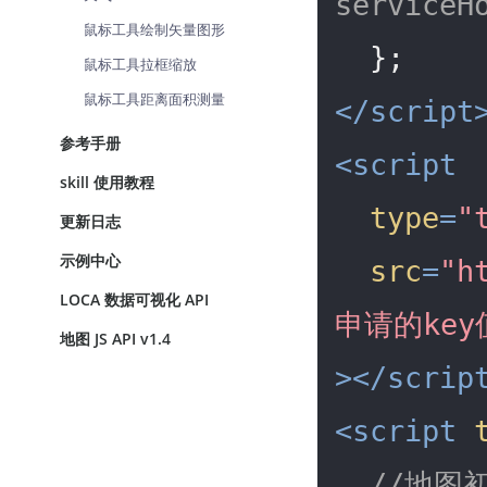
serviceH
鼠标工具绘制矢量图形
鼠标工具拉框缩放
鼠标工具距离面积测量
</
script
参考手册
<
script
skill 使用教程
type
=
"
更新日志
示例中心
src
=
"h
LOCA 数据可视化 API
申请的key
地图 JS API v1.4
>
</
scrip
<
script
//地图