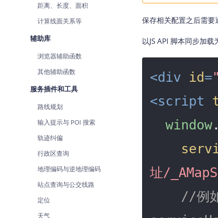
距离、长度、面积
保存相关配置之后需要
计算线面关系等
辅助库
以JS API 脚本同步加
浏览器辅助函数
其他辅助函数
<
div
id
=
服务插件和工具
<
script
路线规划
window
输入提示与 POI 搜索
轨迹纠偏
serv
行政区查询
地理编码与逆地理编码
址/_AMapS
站点查询与公交线路
//例
定位
天气