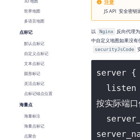
3D 地图
注意
JS API 安全
世界地图
多语言地图
以
反向代理为
Nginx
点标记
中自定义地图如果没有
默认点标记
securityJsCode
自定义点标记
文本点标记
server {

圆形标记
灵活点标记
  liste
点标记锚点位置
按实际端口
海量点
海量标注
  serve
海量点标记
server
点聚合