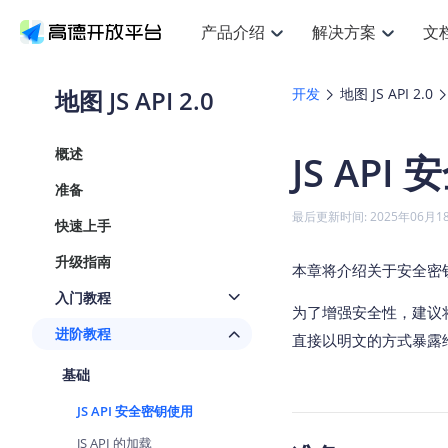
产品介绍
解决方案
文
空间智能
搜索定位
API
产品定价
JS AP
产品
NEW
产品介绍
解决方案
文档与支持
定价
地图 JS API 2.0
开发
地图 JS API 2.0
提供LBS领域的Agent解决方案
提
Web基础服务API
JS API
鸿蒙星河版定位SDK
产品定价
高级能力
鸿蒙
HOT
高德开放平台产品介绍
提供各行业LBS解决方案
高德开放平台开发文档与
开放平台产品定价
热门推荐
智能手表
NEW
鸿蒙星河版定位SDK
鸿蒙
概述
JS AP
服务支持
数据可视化JS
Web高级服务API
提供智能守护与运动出行解决方案
技术服务许可
企业智图Sa
优
Android定位
Android
查看全部文档
产品定价
准备
搜索
导航
HOT
地图组件
查看全部文档
物流服务API
智能眼镜
GeoHUB自定义地图
云图市场
NEW
位置、周边、行政区、ID等查询接口
轻松
浏览器定位
JS API提供G
最后更新时间: 2025年06月1
快速上手
智能眼镜实时导航及智慧出行解决方案
提
API
JS
Android
iOS
Andr
URI API
猎鹰服务 API
GeoHUB数据中心
逆地理编码
经纬度转换
定位
路线
HOT
升级指南
世界地图
O
本章将介绍关于安全密
NEW
基于LBS的定位服务
提供
地铁图 JS A
自定义地图
7大类44种
到
面向开发者提供全球范围内LBS服务
API
Android
iOS
API
入门教程
为了增强安全性，建议将
地理/逆地理编码
猎鹰
认证开发商
商业授权相
智能两轮车
NEW
进阶教程
位置名称与经纬度之间转换服务
提供
直接以明文的方式暴露给
提
合规精确的两轮车场景导航
API
JS
Android
iOS
API
基础
地理围栏
货车
手机银行
NEW
虚拟空间围栏服务
专业
提供手机银行APP地图应用
JS API 安全密钥使用
API
Android
iOS
API
天气查询
智能
JS API 的加载