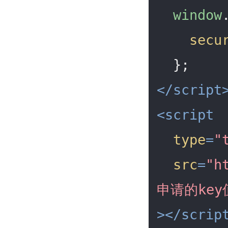
window
secu
</
script
<
script
type
=
"
src
=
"h
申请的key
>
</
scrip