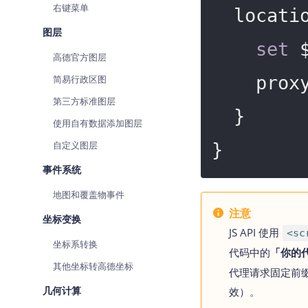
右键菜单
  location /_AMapService/ {

图层
set
 
高德官方图层
    p
简易行政区图
第三方标准图层
  }

使用自有数据添加图层
自定义图层
}
事件系统
地图和覆盖物事件
注意
坐标变换
JS API 使用
<sc
坐标系转换
代码中的
「你的
其他坐标转高德坐标
代理请求固定前
几何计算
效）。