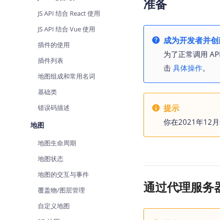
准备
查询目标区域当前/未来天气
智能
JS API 结合 React 使用
智能硬件定位
物流
JS API 结合 Vue 使用
通过基站、Wifi获取位置信息
提供
成为开发者并创建
插件的使用
为了正常调用 AP
公交
插件列表
击
具体操作
。
查询
地图组成和常用名词
交通
基础类
查询
提示
错误码描述
高级
你在2021年12
地图
高级
地图生命周期
地图状态
地图的交互与事件
通过代理服务
覆盖物/图层管理
自定义地图