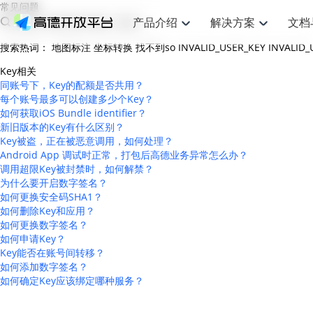
常见问题
产品介绍
解决方案
文档
搜索热词：
地图标注
坐标转换
找不到so
INVALID_USER_KEY
INVALID
空间智能
网
搜索定位
API
产品定价
JS API
产品升
NEW
产品介绍
解决方案
文档与支持
定价
Key相关
提供LBS领域的Agent解决方案
提供
同账号下，Key的配额是否共用？
Web基础服务API
JS API
鸿蒙星河版定位SDK
产品定价
高级能力
鸿蒙星
HOT
高德开放平台产品介绍
提供各行业LBS解决方案
高德开放平台开发文档与
开放平台产品定价
每个账号最多可以创建多少个Key？
热门推荐
智能手表
智
NEW
鸿蒙星河版定位SDK
鸿蒙星
服务支持
如何获取iOS Bundle identifier？
数据可视化JS 
Web高级服务API
提供智能守护与运动出行解决方案
技术服务许可
企业智图Saa
优化
Android定位
Android定位
新旧版本的Key有什么区别？
查看全部文档
产品定价
搜索
导航
HOT
Key被盗，正在被恶意调用，如何处理？
地图组件
查看全部文档
物流服务API
智能眼镜
GeoHUB自定义地图
云图市场
出
NEW
位置、周边、行政区、ID等查询接口
轻松地
浏览器定位
JS API提供Geo
Android App 调试时正常，打包后高德业务异常怎么办？
智能眼镜实时导航及智慧出行解决方案
提供
API
JS
Android
iOS
Androi
URI API
调用超限Key被封禁时，如何解禁？
猎鹰服务 API
GeoHUB数据中心
逆地理编码
经纬度转换为
定位
路线
HOT
为什么要开启数字签名？
世界地图
O2
NEW
基于LBS的定位服务
提供步
地铁图 JS AP
如何更换安全码SHA1？
自定义地图
7大类44种地
到店
面向开发者提供全球范围内LBS服务
API
Android
iOS
API
如何删除Key和应用？
地理/逆地理编码
猎鹰
认证开发商
商业授权相关
如何更换数字签名？
上
智能两轮车
NEW
位置名称与经纬度之间转换服务
提供专
如何申请Key？
提供
合规精确的两轮车场景导航
API
JS
Android
iOS
API
Key能否在账号间转移？
地理围栏
货车
如何添加数字签名？
手机银行
NEW
如何确定Key应该绑定哪种服务？
虚拟空间围栏服务
专业的
提供手机银行APP地图应用
API
Android
iOS
API
天气查询
智能