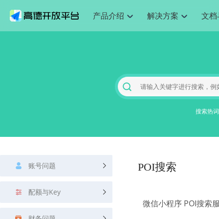
产品介绍
解决方案
文档
空间智能
网
搜索定位
API
产品定价
JS API
产品升
NEW
产品介绍
解决方案
文档与支持
定价
提供LBS领域的Agent解决方案
提供
Web基础服务API
JS API
鸿蒙星河版定位SDK
产品定价
高级能力
鸿蒙星
HOT
高德开放平台产品介绍
提供各行业LBS解决方案
高德开放平台开发文档与
开放平台产品定价
热门推荐
智能手表
智
NEW
鸿蒙星河版定位SDK
鸿蒙星
服务支持
数据可视化JS 
Web高级服务API
提供智能守护与运动出行解决方案
技术服务许可
企业智图Saa
优化
Android定位
Android定位
查看全部文档
产品定价
搜索
导航
HOT
地图组件
查看全部文档
物流服务API
智能眼镜
GeoHUB自定义地图
云图市场
出
NEW
位置、周边、行政区、ID等查询接口
轻松地
浏览器定位
JS API提供Geo
智能眼镜实时导航及智慧出行解决方案
提供
搜索热词
API
JS
Android
iOS
Androi
URI API
猎鹰服务 API
GeoHUB数据中心
逆地理编码
经纬度转换为
定位
路线
HOT
世界地图
O2
NEW
基于LBS的定位服务
提供步
地铁图 JS AP
自定义地图
7大类44种地
到店
面向开发者提供全球范围内LBS服务
API
Android
iOS
API
地理/逆地理编码
猎鹰
认证开发商
商业授权相关
上
智能两轮车
NEW
账号问题
位置名称与经纬度之间转换服务
POI搜索
提供专
提供
合规精确的两轮车场景导航
API
JS
Android
iOS
API
地理围栏
货车
手机银行
NEW
配额与Key
虚拟空间围栏服务
专业的
提供手机银行APP地图应用
微信小程序 POI搜
API
Android
iOS
API
天气查询
智能
财务问题