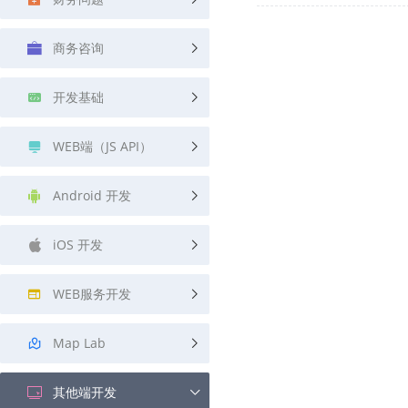
查询目标区域当前/未来天气
智能外
商务咨询
智能硬件定位
物流
通过基站、Wifi获取位置信息
提供智
开发基础
公交
查询公
WEB端（JS API）
交通
查询交
Android 开发
高级
iOS 开发
高级路
WEB服务开发
Map Lab
其他端开发