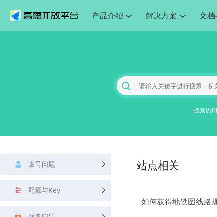
产品介绍
解决方案
文档
空间智能
网
搜索定位
API
产品定价
JS API
产品升
NEW
产品介绍
解决方案
文档与支持
定价
提供LBS领域的Agent解决方案
提供
Web基础服务API
JS API
鸿蒙星河版定位SDK
产品定价
高级能力
鸿蒙星
HOT
高德开放平台产品介绍
提供各行业LBS解决方案
高德开放平台开发文档与
开放平台产品定价
热门推荐
智能手表
智
NEW
鸿蒙星河版定位SDK
鸿蒙星
服务支持
数据可视化JS 
Web高级服务API
提供智能守护与运动出行解决方案
技术服务许可
企业智图Saa
优化
Android定位
Android定位
查看全部文档
产品定价
搜索
导航
HOT
地图组件
查看全部文档
物流服务API
智能眼镜
GeoHUB自定义地图
云图市场
出
NEW
位置、周边、行政区、ID等查询接口
轻松地
浏览器定位
JS API提供Geo
智能眼镜实时导航及智慧出行解决方案
提供
搜索热词
API
JS
Android
iOS
Androi
URI API
猎鹰服务 API
GeoHUB数据中心
逆地理编码
经纬度转换为
定位
路线
HOT
世界地图
O2
NEW
基于LBS的定位服务
提供步
地铁图 JS AP
自定义地图
7大类44种地
到店
面向开发者提供全球范围内LBS服务
API
Android
iOS
API
地理/逆地理编码
猎鹰
认证开发商
商业授权相关
上
智能两轮车
NEW
账号问题
位置名称与经纬度之间转换服务
站点相关
提供专
提供
合规精确的两轮车场景导航
API
JS
Android
iOS
API
地理围栏
货车
手机银行
NEW
配额与Key
虚拟空间围栏服务
专业的
提供手机银行APP地图应用
如何获得地铁图线路
API
Android
iOS
API
天气查询
智能
财务问题