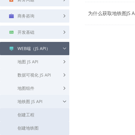
查询目标区域当前/未来天气
智能外
为什么获取地铁图JS 
商务咨询
智能硬件定位
物流
通过基站、Wifi获取位置信息
提供智
开发基础
公交
查询公
WEB端（JS API）
交通
地图 JS API
查询交
高级
数据可视化 JS API
高级路
地图组件
地铁图 JS API
创建工程
创建地铁图