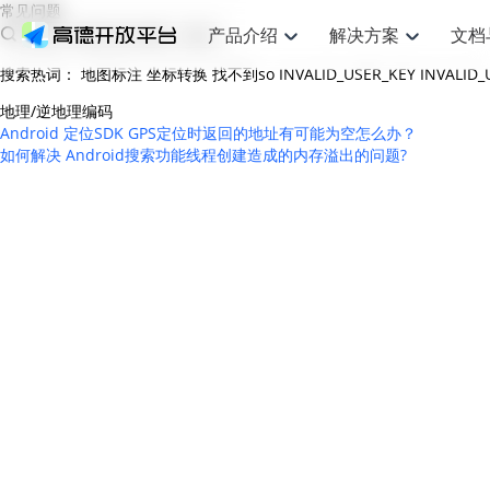
常见问题
产品介绍
解决方案
文档
搜索热词：
地图标注
坐标转换
找不到so
INVALID_USER_KEY
INVALID
空间智能
网
搜索定位
API
产品定价
JS API
产品升
NEW
产品介绍
解决方案
文档与支持
定价
地理/逆地理编码
提供LBS领域的Agent解决方案
提供
Android 定位SDK GPS定位时返回的地址有可能为空怎么办？
Web基础服务API
JS API
鸿蒙星河版定位SDK
产品定价
高级能力
鸿蒙星
HOT
高德开放平台产品介绍
提供各行业LBS解决方案
高德开放平台开发文档与
开放平台产品定价
如何解决 Android搜索功能线程创建造成的内存溢出的问题?
热门推荐
智能手表
智
NEW
鸿蒙星河版定位SDK
鸿蒙星
服务支持
数据可视化JS 
Web高级服务API
提供智能守护与运动出行解决方案
技术服务许可
企业智图Saa
优化
Android定位
Android定位
查看全部文档
产品定价
搜索
导航
HOT
地图组件
查看全部文档
物流服务API
智能眼镜
GeoHUB自定义地图
云图市场
出
NEW
位置、周边、行政区、ID等查询接口
轻松地
浏览器定位
JS API提供Geo
智能眼镜实时导航及智慧出行解决方案
提供
API
JS
Android
iOS
Androi
URI API
猎鹰服务 API
GeoHUB数据中心
逆地理编码
经纬度转换为
定位
路线
HOT
世界地图
O2
NEW
基于LBS的定位服务
提供步
地铁图 JS AP
自定义地图
7大类44种地
到店
面向开发者提供全球范围内LBS服务
API
Android
iOS
API
地理/逆地理编码
猎鹰
认证开发商
商业授权相关
上
智能两轮车
NEW
位置名称与经纬度之间转换服务
提供专
提供
合规精确的两轮车场景导航
API
JS
Android
iOS
API
地理围栏
货车
手机银行
NEW
虚拟空间围栏服务
专业的
提供手机银行APP地图应用
API
Android
iOS
API
天气查询
智能