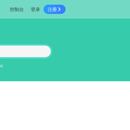
控制台
登录
注册
智慧物流
高级地图工具
鸿蒙星河版平台
高德地图小程序
大模型开发工具
服务
针对物流行业提供解决方案
世界地图
鸿蒙星河版地图SDK
地图小程序
SKILL专区
常见问题
NEW
HOT
NEW
电商
电商物流行业解决方案
自定义地图
鸿蒙星河版定位SDK
客户管理
MCP Server
创建工单
NEW
HOT
高德开放平台 CLI
地址服务
地图数据可视化 (LOCA)
鸿蒙星河版导航SDK
员工管理
示例中心
NEW
NEW
综合地址服务，满足客户全景化需求
DE
地图数据中心 (GeoHUB)
送货提效
合规中心
企业智图
坐标拾取器
地图小程序API
技术服务
一张图轻松管理企业数据
高德地图URI Web
空间智能开放平台
智能派单
一站式精准智能派单解决方案
高德地图URI APP
空间智能开放平台
NEW
用真实空间信息解答业务问题
三维模型转换
微信小程序插件