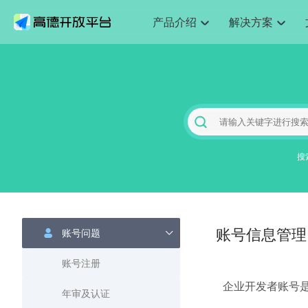
产品介绍
解决方案
空间智能
搜索定位
API
产品定价
JS 
产
NEW
产品介绍
解决方案
文档与支持
定价
提供LBS领域的Agent解决方案
Web基础服务API
JS API
鸿蒙星河版定位SDK
产品定价
高级能力
HOT
高德开放平台产品介绍
提供各行业LBS解决方案
高德开放平台开发文档与
开放平台产品定价
热门推荐
智能手表
NEW
鸿蒙星河版定位SDK
服务支持
数据可视化
Web高级服务API
提供智能守护与运动出行解决方案
技术服务许可
企业智图
Android定位
Andro
查看全部文档
产品定价
搜索
HOT
地图组件
查看全部文档
物流服务API
智能眼镜
GeoHUB自定义地图
云图市场
NEW
位置、周边、行政区、ID等查询接口
浏览器定位
JS API
智能眼镜实时导航及智慧出行解决方案
搜
API
JS
Android
iOS
A
URI API
猎鹰服务 API
GeoHUB数据中心
逆地理编码
经纬度转
定位
HOT
世界地图
NEW
基于LBS的定位服务
地铁图 JS
自定义地图
7大类4
面向开发者提供全球范围内LBS服务
API
Android
iOS
A
地理/逆地理编码
认证开发商
商业授权
智能两轮车
NEW
账号问题
位置名称与经纬度之间转换服务
账号信息管理
合规精确的两轮车场景导航
API
JS
Android
iOS
A
地理围栏
账号注册
手机银行
NEW
虚拟空间围栏服务
提供手机银行APP地图应用
企业开发者账号
API
Android
iOS
A
年审及认证
天气查询