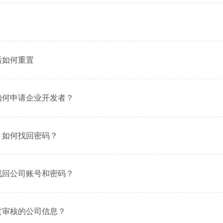
智能外勤调度，提升效益
卫星地形图还原真实地形地貌
物流服务
提供智慧物流API服务接口
后如何重置
公交信息查询
查询公交信息
交通路况查询
如何申请企业开发者？
查询交通态势情况
高级路径规划
高级路径规划等能力
，如何找回密码？
找回公司账号和密码？
过审核的公司信息？