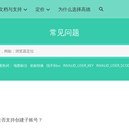
文档与支持
定价
为什么选择高德
网格化营销
三农场景可视化
API
品升级
路线导航
Android 平台
地图产品
iOS 平台
NEW
NEW
常见问题
提供银行网格化营销场景应用
提供乡村振兴三农场景应用
鸿蒙星河版导航SDK
Android 地图SDK
鸿蒙星河版地图SDK
iOS 地图SDK
NEW
HOT
智慧交通
社交
鸿蒙星河版导航SDK
鸿蒙星河版-轻量地图SDK
JS API
SaaS
优化交通资源配置，赋能智慧交通系统
Android 轻量版地图SDK
社交应用位置服务解决方案
iOS 轻量版地图SDK
id定位问题相关
导航
动态地图
HOT
HOT
出行
Android 定位SDK
运动
iOS 定位SDK
轻松地在APP中加入导航能力
动态地图展示、配置
提供Geolocation定位插件
提供网约车等出行场景解决方案
运动类应用解决方案
索热词：
地图标注
坐标转换
找不到so
INVALID_USER_KEY
INVALID_USER_SCO
ndroid
iOS
API
JS
Android
iOS
HarmonyOS
Android 导航SDK
iOS 导航SDK
换为详细结构化的地址
路线规划
3D地图
HOT
HOT
O2O
智能硬件
提供步行、驾车等规划能力
3D动态地图展示、配置
 API
Android 猎鹰SDK
iOS 猎鹰SDK
4种地图元素可定制
到店、到家等多种O2O业务解决方案
智能硬件LBS解决方案
PI
JS
Android
iOS
猎鹰服务
地铁图
相关问题
上门服务调度
零售铺货
提供专业轨迹管理服务
简单易用的移动端地铁线路图开发接口
提供上门业务调度解决方案
零售快消行业，渠道铺货解决方案
PI
Android
iOS
JS
Android
iOS
货车路径规划
静态地图
专业的货车路径规划服务
灵活地将高德地图迁入应用网页
是否支持创建子账号？
PI
Android
iOS
智能调度引擎
3D地形图