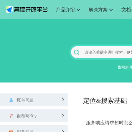
产品介绍
解决方案
文档
空间智能
网
搜索定位
API
产品定价
JS API
产品升
NEW
产品介绍
解决方案
文档与支持
定价
提供LBS领域的Agent解决方案
提供
Web基础服务API
JS API
鸿蒙星河版定位SDK
产品定价
高级能力
鸿蒙星
HOT
高德开放平台产品介绍
提供各行业LBS解决方案
高德开放平台开发文档与
开放平台产品定价
热门推荐
智能手表
智
NEW
鸿蒙星河版定位SDK
鸿蒙星
服务支持
数据可视化JS 
Web高级服务API
提供智能守护与运动出行解决方案
技术服务许可
企业智图Saa
优化
Android定位
Android定位
查看全部文档
产品定价
搜索
导航
HOT
地图组件
查看全部文档
物流服务API
智能眼镜
GeoHUB自定义地图
云图市场
出
NEW
位置、周边、行政区、ID等查询接口
轻松地
浏览器定位
JS API提供Geo
智能眼镜实时导航及智慧出行解决方案
提供
搜索热词
API
JS
Android
iOS
Androi
URI API
猎鹰服务 API
GeoHUB数据中心
逆地理编码
经纬度转换为
定位
路线
HOT
世界地图
O2
NEW
基于LBS的定位服务
提供步
地铁图 JS AP
自定义地图
7大类44种地
到店
面向开发者提供全球范围内LBS服务
API
Android
iOS
API
地理/逆地理编码
猎鹰
认证开发商
商业授权相关
上
智能两轮车
NEW
账号问题
位置名称与经纬度之间转换服务
定位&搜索基础
提供专
提供
合规精确的两轮车场景导航
API
JS
Android
iOS
API
地理围栏
货车
手机银行
NEW
配额与Key
虚拟空间围栏服务
专业的
提供手机银行APP地图应用
服务响应请求超时怎
API
Android
iOS
API
天气查询
智能
财务问题