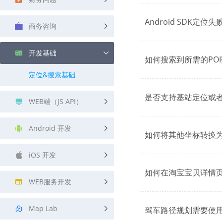
查询目标区域当前/未来天气
智能外
Android SDK定
商务咨询
智能硬件定位
物流
通过基站、Wifi获取位置信息
提供智
开发基础
如何搜索到所需的PO
公交
查询公
定位&搜索基础
交通
是否支持基站定位或
WEB端（JS API）
查询交
高级
Android 开发
高级路
如何将其他坐标转换为
iOS 开发
如何在淘宝宝贝详情
WEB服务开发
Map Lab
驾车路径规划需要使