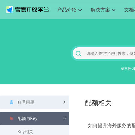
产品介绍
解决方案
文档
空间智能
网
搜索定位
API
产品定价
JS API
产品升
NEW
产品介绍
解决方案
文档与支持
定价
提供LBS领域的Agent解决方案
提供
Web基础服务API
JS API
鸿蒙星河版定位SDK
产品定价
高级能力
鸿蒙星
HOT
高德开放平台产品介绍
提供各行业LBS解决方案
高德开放平台开发文档与
开放平台产品定价
热门推荐
智能手表
智
NEW
鸿蒙星河版定位SDK
鸿蒙星
服务支持
数据可视化JS 
Web高级服务API
提供智能守护与运动出行解决方案
技术服务许可
企业智图Saa
优化
Android定位
Android定位
查看全部文档
产品定价
搜索
导航
HOT
地图组件
查看全部文档
物流服务API
智能眼镜
GeoHUB自定义地图
云图市场
出
NEW
位置、周边、行政区、ID等查询接口
轻松地
浏览器定位
JS API提供Geo
智能眼镜实时导航及智慧出行解决方案
提供
搜索热词
API
JS
Android
iOS
Androi
URI API
猎鹰服务 API
GeoHUB数据中心
逆地理编码
经纬度转换为
定位
路线
HOT
世界地图
O2
NEW
基于LBS的定位服务
提供步
地铁图 JS AP
自定义地图
7大类44种地
到店
面向开发者提供全球范围内LBS服务
API
Android
iOS
API
地理/逆地理编码
猎鹰
认证开发商
商业授权相关
上
智能两轮车
NEW
账号问题
位置名称与经纬度之间转换服务
配额相关
提供专
提供
合规精确的两轮车场景导航
API
JS
Android
iOS
API
地理围栏
货车
手机银行
NEW
配额与Key
虚拟空间围栏服务
专业的
提供手机银行APP地图应用
如何提升海外服务的
API
Android
iOS
API
Key相关
天气查询
智能