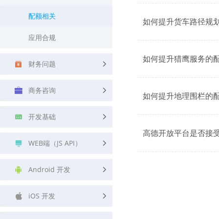
查询目标区域当前/未来天气
智能外
配额相关
如何提升货车路径规
智能硬件定位
物流
应用合规
通过基站、Wifi获取位置信息
提供智
如何提升猎鹰服务的
公交
财务问题
查询公
交通
商务咨询
如何提升地理围栏的
查询交
开发基础
高级
高级路
高德开放平台是否接
WEB端（JS API）
Android 开发
iOS 开发