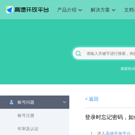
产品介绍
解决方案
文档
空间智能
网
搜索定位
API
产品定价
JS API
产品升
NEW
产品介绍
解决方案
文档与支持
定价
提供LBS领域的Agent解决方案
提供
Web基础服务API
JS API
鸿蒙星河版定位SDK
产品定价
高级能力
鸿蒙星
HOT
高德开放平台产品介绍
提供各行业LBS解决方案
高德开放平台开发文档与
开放平台产品定价
热门推荐
智能手表
智
NEW
鸿蒙星河版定位SDK
鸿蒙星
服务支持
数据可视化JS 
Web高级服务API
提供智能守护与运动出行解决方案
技术服务许可
企业智图Saa
优化
Android定位
Android定位
查看全部文档
产品定价
搜索
导航
HOT
地图组件
查看全部文档
物流服务API
智能眼镜
GeoHUB自定义地图
云图市场
出
NEW
位置、周边、行政区、ID等查询接口
轻松地
浏览器定位
JS API提供Geo
智能眼镜实时导航及智慧出行解决方案
提供
搜索热词
API
JS
Android
iOS
Androi
URI API
猎鹰服务 API
GeoHUB数据中心
逆地理编码
经纬度转换为
定位
路线
HOT
世界地图
O2
NEW
基于LBS的定位服务
提供步
地铁图 JS AP
自定义地图
7大类44种地
到店
面向开发者提供全球范围内LBS服务
API
Android
iOS
API
地理/逆地理编码
猎鹰
认证开发商
商业授权相关
上
< 返回
智能两轮车
NEW
账号问题
位置名称与经纬度之间转换服务
提供专
提供
合规精确的两轮车场景导航
API
JS
Android
iOS
API
地理围栏
货车
账号注册
登录时忘记密码，如
手机银行
NEW
虚拟空间围栏服务
专业的
提供手机银行APP地图应用
API
Android
iOS
API
年审及认证
天气查询
1、进入
高德开放平台
智能
。