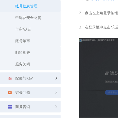
查询目标区域当前/未来天气
智能外
账号信息管理
2、点击左上角登录按
智能硬件定位
物流
申诉及安全防爬
通过基站、Wifi获取位置信息
提供智
3、在登录框中点击“忘
年审/认证
公交
查询公
账号年审
交通
邮箱相关
查询交
服务关闭
高级
高级路
配额与Key
财务问题
商务咨询