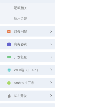
查询目标区域当前/未来天气
智能外
配额相关
智能硬件定位
物流
应用合规
通过基站、Wifi获取位置信息
提供智
公交
财务问题
查询公
交通
商务咨询
查询交
开发基础
高级
高级路
WEB端（JS API）
Android 开发
iOS 开发