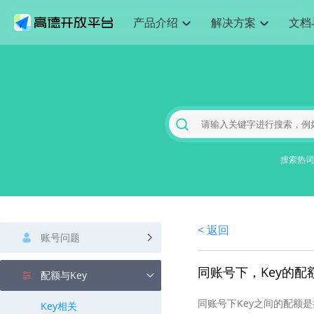
产品介绍
解决方案
文档
空间智能
网
搜索定位
API
产品定价
JS API
产品升
NEW
产品介绍
解决方案
文档与支持
定价
提供LBS领域的Agent解决方案
提供
Web基础服务API
JS API
鸿蒙星河版定位SDK
产品定价
高级能力
鸿蒙星
HOT
高德开放平台产品介绍
提供各行业LBS解决方案
高德开放平台开发文档与
开放平台产品定价
热门推荐
智能手表
智
NEW
鸿蒙星河版定位SDK
鸿蒙星
服务支持
数据可视化JS 
Web高级服务API
提供智能守护与运动出行解决方案
技术服务许可
企业智图Saa
优化
Android定位
Android定位
查看全部文档
产品定价
搜索
导航
HOT
地图组件
查看全部文档
物流服务API
智能眼镜
GeoHUB自定义地图
云图市场
出
NEW
位置、周边、行政区、ID等查询接口
轻松地
浏览器定位
JS API提供Geo
智能眼镜实时导航及智慧出行解决方案
提供
搜索热词
API
JS
Android
iOS
Androi
URI API
猎鹰服务 API
GeoHUB数据中心
逆地理编码
经纬度转换为
定位
路线
HOT
世界地图
O2
NEW
基于LBS的定位服务
提供步
地铁图 JS AP
自定义地图
7大类44种地
到店
面向开发者提供全球范围内LBS服务
API
Android
iOS
API
地理/逆地理编码
猎鹰
认证开发商
商业授权相关
上
< 返回
智能两轮车
NEW
账号问题
位置名称与经纬度之间转换服务
提供专
提供
合规精确的两轮车场景导航
API
JS
Android
iOS
API
地理围栏
货车
同账号下，Key的配
手机银行
NEW
配额与Key
虚拟空间围栏服务
专业的
提供手机银行APP地图应用
API
Android
iOS
API
同账号下Key之间的配额
Key相关
天气查询
智能