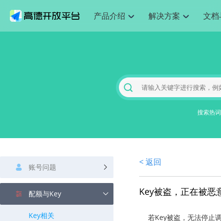
产品介绍
解决方案
文档
空间智能
网
搜索定位
API
产品定价
JS API
产品升
NEW
产品介绍
解决方案
文档与支持
定价
提供LBS领域的Agent解决方案
提供
Web基础服务API
JS API
鸿蒙星河版定位SDK
产品定价
高级能力
鸿蒙星
HOT
高德开放平台产品介绍
提供各行业LBS解决方案
高德开放平台开发文档与
开放平台产品定价
热门推荐
智能手表
智
NEW
鸿蒙星河版定位SDK
鸿蒙星
服务支持
数据可视化JS 
Web高级服务API
提供智能守护与运动出行解决方案
技术服务许可
企业智图Saa
优化
Android定位
Android定位
查看全部文档
产品定价
搜索
导航
HOT
地图组件
查看全部文档
物流服务API
智能眼镜
GeoHUB自定义地图
云图市场
出
NEW
位置、周边、行政区、ID等查询接口
轻松地
浏览器定位
JS API提供Geo
智能眼镜实时导航及智慧出行解决方案
提供
搜索热词
API
JS
Android
iOS
Androi
URI API
猎鹰服务 API
GeoHUB数据中心
逆地理编码
经纬度转换为
定位
路线
HOT
世界地图
O2
NEW
基于LBS的定位服务
提供步
地铁图 JS AP
自定义地图
7大类44种地
到店
面向开发者提供全球范围内LBS服务
API
Android
iOS
API
地理/逆地理编码
猎鹰
认证开发商
商业授权相关
上
< 返回
智能两轮车
NEW
账号问题
位置名称与经纬度之间转换服务
提供专
提供
合规精确的两轮车场景导航
API
JS
Android
iOS
API
地理围栏
货车
Key被盗，正在被
手机银行
NEW
配额与Key
虚拟空间围栏服务
专业的
提供手机银行APP地图应用
API
Android
iOS
API
Key相关
若Key被盗，无法停止
天气查询
智能