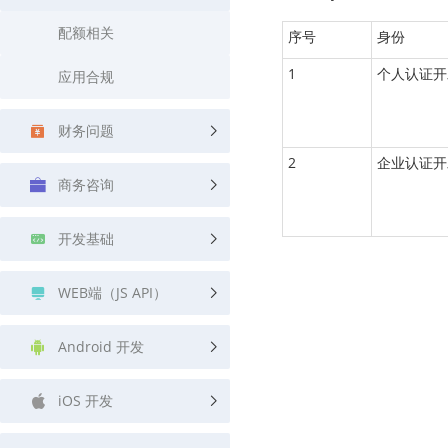
查询目标区域当前/未来天气
智能外
配额相关
序号
身份
智能硬件定位
物流
1
个人认证开
应用合规
通过基站、Wifi获取位置信息
提供智
公交
财务问题
查询公
2
企业认证开
交通
商务咨询
查询交
开发基础
高级
高级路
WEB端（JS API）
Android 开发
iOS 开发