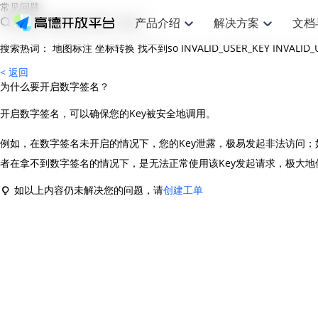
常见问题
产品介绍
解决方案
文档
搜索热词：
地图标注
坐标转换
找不到so
INVALID_USER_KEY
INVALID
空间智能
网
搜索定位
API
产品定价
JS API
产品升
NEW
产品介绍
解决方案
文档与支持
定价
< 返回
提供LBS领域的Agent解决方案
提供
为什么要开启数字签名？
Web基础服务API
JS API
鸿蒙星河版定位SDK
产品定价
高级能力
鸿蒙星
HOT
高德开放平台产品介绍
提供各行业LBS解决方案
高德开放平台开发文档与
开放平台产品定价
热门推荐
智能手表
智
NEW
鸿蒙星河版定位SDK
鸿蒙星
服务支持
开启数字签名，可以确保您的Key被安全地调用。
数据可视化JS 
Web高级服务API
提供智能守护与运动出行解决方案
技术服务许可
企业智图Saa
优化
Android定位
Android定位
查看全部文档
产品定价
搜索
导航
HOT
例如，在数字签名未开启的情况下，您的Key泄露，极易发起非法访问；
地图组件
查看全部文档
物流服务API
智能眼镜
GeoHUB自定义地图
云图市场
出
NEW
位置、周边、行政区、ID等查询接口
轻松地
浏览器定位
JS API提供Geo
智能眼镜实时导航及智慧出行解决方案
提供
者在拿不到数字签名的情况下，是无法正常使用该Key发起请求，极大地
API
JS
Android
iOS
Androi
URI API
猎鹰服务 API
GeoHUB数据中心
逆地理编码
经纬度转换为
定位
路线
HOT
世界地图
O2
如以上内容仍未解决您的问题，请
创建工单
NEW
基于LBS的定位服务
提供步
地铁图 JS AP
自定义地图
7大类44种地
到店
面向开发者提供全球范围内LBS服务
API
Android
iOS
API
地理/逆地理编码
猎鹰
认证开发商
商业授权相关
上
智能两轮车
NEW
位置名称与经纬度之间转换服务
提供专
提供
合规精确的两轮车场景导航
API
JS
Android
iOS
API
地理围栏
货车
手机银行
NEW
虚拟空间围栏服务
专业的
提供手机银行APP地图应用
API
Android
iOS
API
天气查询
智能