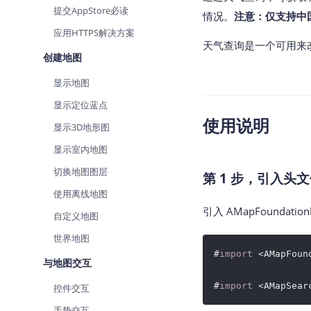
提交AppStore必读
查询目标区域当前/未来天气
情况。
注意：仅支持中
应用HTTPS解决方案
智能硬件定位
天气查询是一个可用来
通过基站、Wifi获取位置信息
创建地图
显示地图
显示定位蓝点
使用说明
显示3D地形图
显示室内地图
切换地图图层
第 1 步，引入头
使用离线地图
引入 AMapFoundation
自定义地图
世界地图
#
import
 <AMapFoun
与地图交互
#
import
控件交互
手势交互