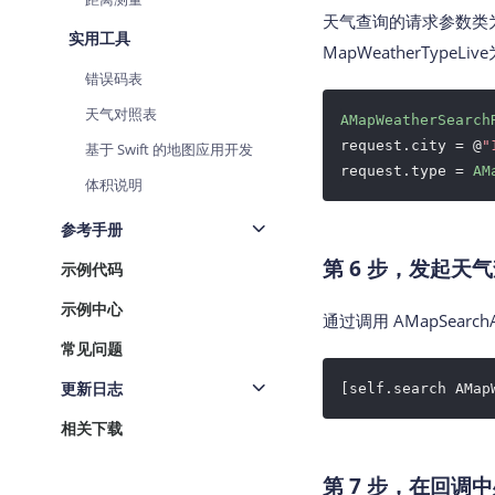
天气查询的请求参数类
实用工具
MapWeatherTypeLi
错误码表
天气对照表
AMapWeatherSearch
request.city = @
"
基于 Swift 的地图应用开发
request.type = 
AM
体积说明
参考手册
第 6 步，发起天
示例代码
示例中心
通过调用 AMapSearch
常见问题
更新日志
[self.search AMap
相关下载
第 7 步，在回调