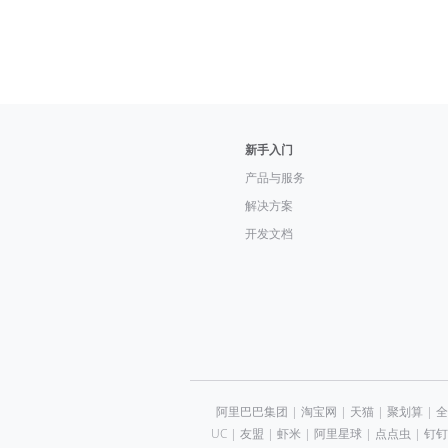
新手入门
产品与服务
解决方案
开发文档
阿里巴巴集团
|
淘宝网
|
天猫
|
聚划算
|
全
UC
|
友盟
|
虾米
|
阿里星球
|
点点虫
|
钉钉