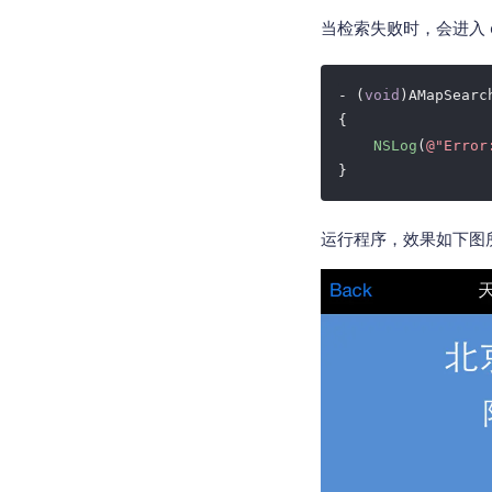
当检索失败时，会进入 d
- (
void
)AMapSearc
{

NSLog
(
@"Error
运行程序，效果如下图