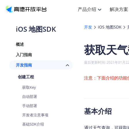
产品介绍
解决方案
空间智能
搜索定位
API
产品定价
NEW
产品介绍
解决方案
文档与支持
定价
iOS 地图SDK
开发
iOS 地图SDK
提供LBS领域的Agent解决方案
Web基础服务API
J
鸿蒙星河版定位SDK
产品定价
HOT
高德开放平台产品介绍
提供各行业LBS解决方案
高德开放平台开发文档与
开放平台产品定价
热门推荐
智能手表
NEW
鸿蒙星河版定位SDK
概述
获取天气
服务支持
Web高级服务API
提供智能守护与运动出行解决方
技术服务许可
Android定位
查看全部文档
产品定价
入门指南
搜索
HOT
查看全部文档
物流服务API
智能眼镜
GeoHUB自定义地图
NEW
位置、周边、行政区、ID等查询
浏览器定位
最后更新时间: 2021年01月2
开发指南
智能眼镜实时导航及智慧出行解
API
JS
Android
iOS
U
猎鹰服务 API
GeoHUB数据中心
逆地理编码
定位
HOT
创建工程
世界地图
注意：下面介绍的功能
NEW
基于LBS的定位服务
自定义地图
面向开发者提供全球范围内LBS
API
Android
iOS
获取Key
地理/逆地理编码
认证开发商
智能两轮车
NEW
自动部署
位置名称与经纬度之间转换服务
合规精确的两轮车场景导航
API
JS
Android
iOS
手动部署
基本介绍
地理围栏
手机银行
NEW
开发者注意事项
虚拟空间围栏服务
提供手机银行APP地图应用
API
Android
iOS
基础SDK介绍
天气查询
通过天气查询，可获取