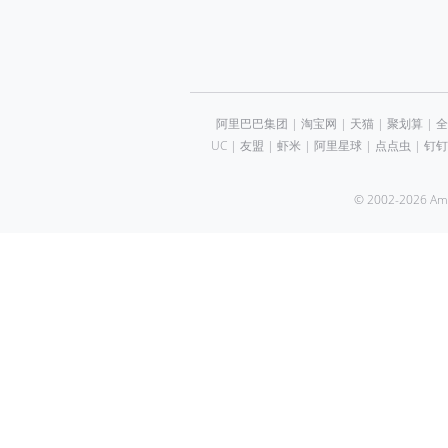
阿里巴巴集团
|
淘宝网
|
天猫
|
聚划算
|
全
UC
|
友盟
|
虾米
|
阿里星球
|
点点虫
|
钉钉
© 2002-2026 