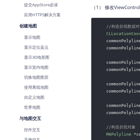
提交AppStore必读
查询目标区域当前/未来天气
（1） 修改ViewCon
应用HTTPS解决方案
智能硬件定位
通过基站、Wifi获取位置信息
创建地图
//构造折线数据对
CLLocationCoo
显示地图
    commonPolylin
显示定位蓝点
    commonPolylin
显示3D地形图
    commonPolylin
显示室内地图
    commonPolylin
切换地图图层
    commonPolylin
使用离线地图
    commonPolylin
自定义地图
    commonPolylin
世界地图
    commonPolylin
与地图交互
//构造折线对象
控件交互
MAPolyline
 *c
手势交互