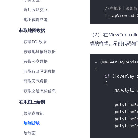
//在地图上添加
调用方法交互
地图截屏功能
获取地图数据
（2） 在 ViewContro
获取POI数据
线的样式。示例代码如
获取地址描述数据
获取公交数据
- (MAOverlayRende
{

获取行政区划数据
if
 ([overlay 
获取天气数据
    {

获取交通态势信息
        MAPolylin
在地图上绘制
        polylineR
        polylineR
绘制点标记
        polylineR
绘制折线
        polylineR
绘制面