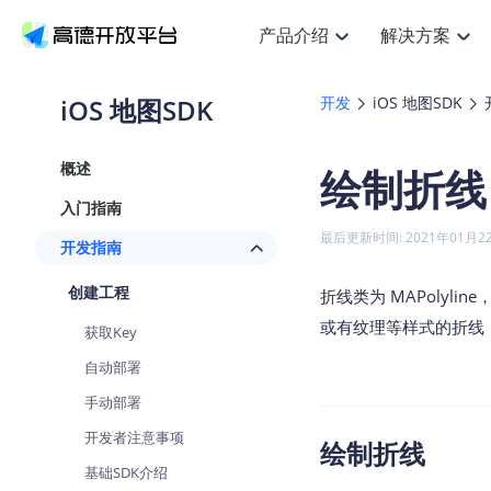
产品介绍
解决方案
空间智能
搜索定位
API
产品定价
J
NEW
产品介绍
解决方案
文档与支持
定价
iOS 地图SDK
开发
iOS 地图SDK
提供LBS领域的Agent解决方案
Web基础服务API
JS AP
鸿蒙星河版定位SDK
产品定价
高级能
HOT
高德开放平台产品介绍
提供各行业LBS解决方案
高德开放平台开发文档与
开放平台产品定价
热门推荐
智能手表
NEW
鸿蒙星河版定位SDK
概述
绘制折线
服务支持
数据可视
Web高级服务API
提供智能守护与运动出行解决方案
技术服务许可
企业智
Android定位
Andr
查看全部文档
产品定价
入门指南
搜索
HOT
地图组
查看全部文档
物流服务API
智能眼镜
GeoHUB自定义地图
云图市
NEW
位置、周边、行政区、ID等查询接口
浏览器定位
JS A
最后更新时间: 2021年01月2
开发指南
智能眼镜实时导航及智慧出行解决方案
API
JS
Android
iOS
URI A
猎鹰服务 API
GeoHUB数据中心
逆地理编码
经纬度
定位
HOT
创建工程
世界地图
折线类为 MAPolyl
NEW
基于LBS的定位服务
地铁图 
自定义地图
7大类
面向开发者提供全球范围内LBS服务
API
Android
iOS
或有纹理等样式的折线
获取Key
地理/逆地理编码
认证开发商
商业授
智能两轮车
NEW
自动部署
位置名称与经纬度之间转换服务
合规精确的两轮车场景导航
API
JS
Android
iOS
手动部署
地理围栏
手机银行
NEW
开发者注意事项
虚拟空间围栏服务
绘制折线
提供手机银行APP地图应用
API
Android
iOS
基础SDK介绍
天气查询