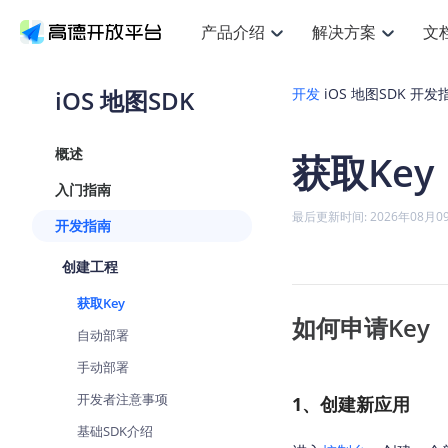
产品介绍
解决方案
文
空间智能
搜索定位
API
产品定价
JS API
产品升级
路
NEW
产品介绍
解决方案
文档与支持
定价
iOS 地图SDK
开发
iOS 地图SDK
开发
提供LBS领域的Agent解决方案
提
Web基础服务API
JS API
鸿蒙星河版定位SDK
产品定价
高级能力
鸿蒙
HOT
高德开放平台产品介绍
提供各行业LBS解决方案
高德开放平台开发文档与
开放平台产品定价
热门推荐
智能手表
NEW
鸿蒙星河版定位SDK
鸿蒙
概述
获取Key
服务支持
数据可视化JS
提供智能守护与运动出行解决方案
Web高级服务API
优
技术服务许可
企业智图Sa
Android定位
Android
查看全部文档
产品定价
入门指南
搜索
导航
HOT
查看全部文档
地图组件
智能眼镜
物流服务API
GeoHUB自定义地图
云图市场
NEW
位置、周边、行政区、ID等查询接口
浏览器定位
轻松
JS API提供G
最后更新时间: 2026年08月0
开发指南
智能眼镜实时导航及智慧出行解决方案
提
API
JS
Android
iOS
Andr
URI API
猎鹰服务 API
GeoHUB数据中心
逆地理编码
经纬度转换
定位
路线
HOT
创建工程
世界地图
O
NEW
基于LBS的定位服务
提供
地铁图 JS A
自定义地图
7大类44种
到
面向开发者提供全球范围内LBS服务
API
Android
iOS
API
获取Key
地理/逆地理编码
猎鹰
认证开发商
如何申请Key
商业授权相
智能两轮车
NEW
自动部署
位置名称与经纬度之间转换服务
提供
提
合规精确的两轮车场景导航
API
JS
Android
iOS
API
手动部署
地理围栏
货车
手机银行
NEW
开发者注意事项
1、创建新应用
虚拟空间围栏服务
专业
提供手机银行APP地图应用
API
Android
iOS
API
基础SDK介绍
天气查询
智能