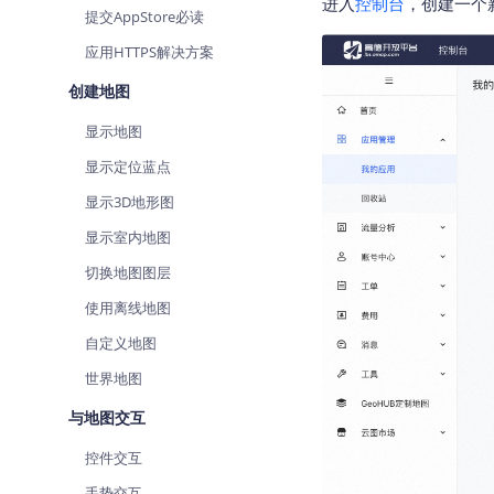
进入
控制台
，创建一个
提交AppStore必读
查询目标区域当前/未来天气
智能
应用HTTPS解决方案
智能硬件定位
物流
通过基站、Wifi获取位置信息
提供
创建地图
显示地图
公交
查询
显示定位蓝点
显示3D地形图
交通
查询
显示室内地图
切换地图图层
高级
高级
使用离线地图
自定义地图
世界地图
与地图交互
控件交互
手势交互