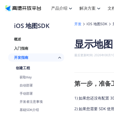
产品介绍
解决方案
文
空间智能
搜索定位
API
产品定价
JS AP
产品
NEW
产品介绍
解决方案
文档与支持
定价
iOS 地图SDK
开发
iOS 地图SDK
提供LBS领域的Agent解决方案
提
Web基础服务API
JS API
鸿蒙星河版定位SDK
产品定价
高级能力
鸿蒙
HOT
高德开放平台产品介绍
提供各行业LBS解决方案
高德开放平台开发文档与
开放平台产品定价
热门推荐
智能手表
NEW
鸿蒙星河版定位SDK
鸿蒙
概述
显示地图
服务支持
数据可视化JS
Web高级服务API
提供智能守护与运动出行解决方案
技术服务许可
企业智图Sa
优
Android定位
Android
查看全部文档
产品定价
入门指南
搜索
导航
HOT
地图组件
查看全部文档
物流服务API
智能眼镜
GeoHUB自定义地图
云图市场
NEW
位置、周边、行政区、ID等查询接口
轻松
浏览器定位
JS API提供G
最后更新时间: 2026年08月1
开发指南
智能眼镜实时导航及智慧出行解决方案
提
API
JS
Android
iOS
Andr
URI API
猎鹰服务 API
GeoHUB数据中心
逆地理编码
经纬度转换
定位
路线
HOT
创建工程
世界地图
O
NEW
基于LBS的定位服务
提供
地铁图 JS A
自定义地图
7大类44种
到
面向开发者提供全球范围内LBS服务
API
Android
iOS
API
获取Key
地理/逆地理编码
猎鹰
认证开发商
第一步，准备
商业授权相
智能两轮车
NEW
自动部署
位置名称与经纬度之间转换服务
提供
提
合规精确的两轮车场景导航
API
JS
Android
iOS
API
手动部署
地理围栏
货车
1) 如果您还没有配置 3
手机银行
NEW
开发者注意事项
虚拟空间围栏服务
专业
提供手机银行APP地图应用
API
Android
iOS
API
2) 如果您需要 SDK 
基础SDK介绍
天气查询
智能