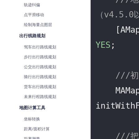
轨迹纠偏
（v4.5.
点平滑移动
绘制海量点图层
出行线路规划
YES
;

驾车出行路线规划
步行出行路线规划
公交出行路线规划
///
骑行出行路线规划
货车出行路线规划
    MAMapView *_mapView = [[MAMapView alloc] 
未来行程路线规划
initWith
地图计算工具
坐标转换
距离/面积计算
///
距离测量