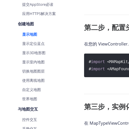
提交AppStore必读
查询目标区域当前/未来天气
智能
应用HTTPS解决方案
智能硬件定位
物流
通过基站、Wifi获取位置信息
提供
创建地图
第二步，配置
显示地图
公交
查询
显示定位蓝点
在您的 ViewContr
显示3D地形图
交通
查询
显示室内地图
#
import
 <MAMapKit
#
import
高级
切换地图图层
高级
使用离线地图
自定义地图
世界地图
第三步，实例
与地图交互
控件交互
在 MapTypeViewCo
手势交互