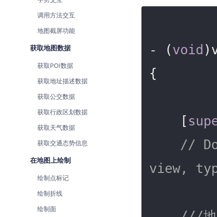
调用方法交互
地图截屏功能
- (
void
)
获取地图数据
获取POI数据
{

获取地址描述数据
获取公交数据
获取行政区划数据
    [
sup
获取天气数据
// D
获取交通态势信息
在地图上绘制
view, ty
绘制点标记
绘制折线
绘制面
///