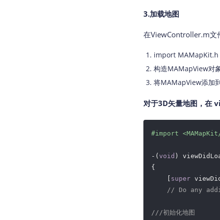
3.加载地图
在ViewControll
import MAMapKit
构造MAMapView对
将MAMapView添加到
对于3D矢量地图，在 vi
#import 
<MAMapKit
-(
void
) viewDidLoa
{

    [
super
 viewDid
// Do any add
///初始化地图