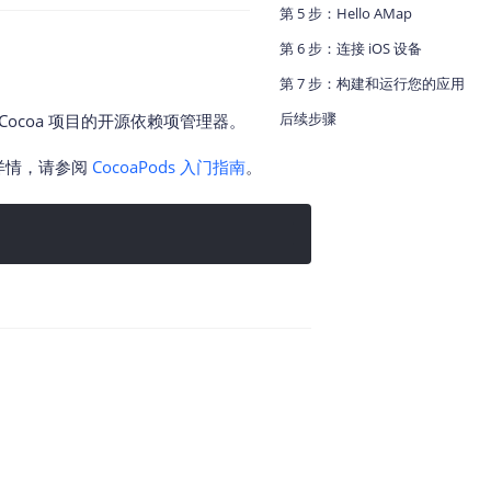
第 5 步：Hello AMap
地图Flutter插件
第 6 步：连接 iOS 设备
地图名片
第 7 步：构建和运行您的应用
后续步骤
ive-C Cocoa 项目的开源依赖项管理器。
解详情，请参阅
CocoaPods 入门指南
。