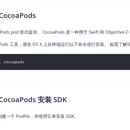
智能外勤调度，提升效益
卫星地形图还原真实地形地貌
ocoaPods
物流服务
提供智慧物流API服务接口
oaPods pod 形式提供。 CocoaPods 是一种用于 Swift 和 Object
公交信息查询
查询公交信息
aPods 工具，请在 OS X 上从终端运行以下命令进行安装。 如需了
交通路况查询
查询交通态势情况
l cocoapods
高级路径规划
高级路径规划等能力
ocoaPods 安装 SDK
 创建一个 Podfile，并使用它来安装 SDK。