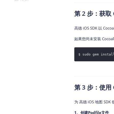
查询目标区域当前/未来天气
第 2 步：获取 C
智能硬件定位
通过基站、Wifi获取位置信息
高德 iOS SDK 以 Coc
如果您尚未安装 Coco
$ sudo gem instal
第 3 步：使用 C
为 高德 iOS 地图 SDK
1、创建Podfile文件