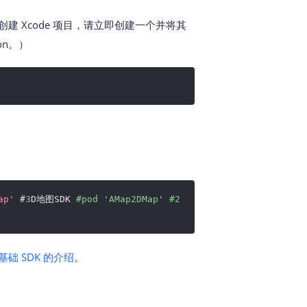
未创建 Xcode 项目，请立即创建一个并将其
on。）
ap'
#
3
D地图SDK
#pod 'AMap2DMap' #2
础 SDK 的介绍
。