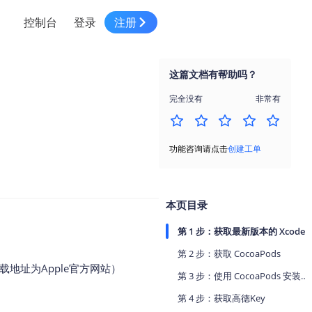
控制台
登录
注册
智慧物流
高级地图工具
鸿蒙星河版平台
高德地图小程序
大模型开发工具
服务
针对物流行业提供解决方案
这篇文档有帮助吗？
世界地图
鸿蒙星河版地图SDK
地图小程序
SKILL专区
常见问题
NEW
HOT
NEW
完全没有
非常有
电商
电商物流行业解决方案
自定义地图
鸿蒙星河版定位SDK
客户管理
MCP Server
创建工单
NEW
HOT
高德开放平台 CLI
地址服务
地图数据可视化 (LOCA)
鸿蒙星河版导航SDK
员工管理
示例中心
NEW
NEW
功能咨询请点击
创建工单
综合地址服务，满足客户全景化需求
地图数据中心 (GeoHUB)
送货提效
合规中心
企业智图
坐标拾取器
地图小程序API
技术服务
一张图轻松管理企业数据
本页目录
高德地图URI Web
空间智能开放平台
智能派单
第 1 步：获取最新版本的 Xcode
一站式精准智能派单解决方案
高德地图URI APP
第 2 步：获取 CocoaPods
空间智能开放平台
NEW
载地址为Apple官方网站）
用真实空间信息解答业务问题
第 3 步：使用 CocoaPods 安装 SDK
三维模型转换
第 4 步：获取高德Key
微信小程序插件