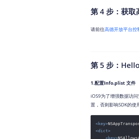
第 4 步：获取
请前往
高德开放平台控
第 5 步：Hell
1.配置Info.plist 文件
iOS9为了增强数据访问安
置，否则影响SDK的使
<
key
>
NSAppTranspo
<
dict
>
<
key
>
NSAllows