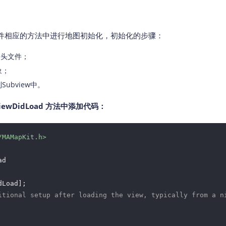
er.m文件相应的方法中进行地图初始化，初始化的步骤：
.h 头文件；
象；
Subview中。
ewDidLoad 方法中添加代码：
/MAMapKit.h>
d

Load];

itional setup after loading the view, typically from a n