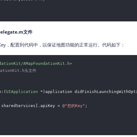
elegate.m文件
Key，配置到代码中，以保证地图功能的正常运行。代码如下：
dationKit/AMapFoundationKit.h>
ationKit.h头文件
n:(
UIApplication
 *)application didFinishLaunchingWithOpt
 sharedServices].apiKey = 
@"您的Key"
;
