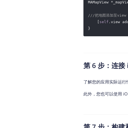
MAMapView *_mapVi
///把地图添加至view
    [
self
.view ad
第 6 步：连接 
了解您的应用实际运行
此外，您也可以使用 i
第 7 步：构