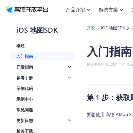
产品介绍
解决方案
空间智能
搜索定位
API
产品定价
JS 
产
NEW
产品介绍
解决方案
文档与支持
定价
iOS 地图SDK
开发
iOS 地图SDK
提供LBS领域的Agent解决方案
Web基础服务API
JS API
鸿蒙星河版定位SDK
产品定价
高级能力
HOT
高德开放平台产品介绍
提供各行业LBS解决方案
高德开放平台开发文档与
开放平台产品定价
热门推荐
智能手表
NEW
鸿蒙星河版定位SDK
概述
入门指南
服务支持
数据可视化
Web高级服务API
提供智能守护与运动出行解决方案
技术服务许可
企业智图
Android定位
Andro
查看全部文档
产品定价
入门指南
搜索
HOT
地图组件
查看全部文档
物流服务API
智能眼镜
GeoHUB自定义地图
云图市场
NEW
位置、周边、行政区、ID等查询接口
浏览器定位
JS API
最后更新时间: 2021年01月2
开发指南
智能眼镜实时导航及智慧出行解决方案
API
JS
Android
iOS
A
URI API
猎鹰服务 API
GeoHUB数据中心
逆地理编码
经纬度转
定位
HOT
参考手册
世界地图
NEW
基于LBS的定位服务
地铁图 JS
自定义地图
7大类4
面向开发者提供全球范围内LBS服务
API
Android
iOS
A
示例代码
地理/逆地理编码
认证开发商
第 1 步：获取
商业授权
智能两轮车
NEW
示例中心
位置名称与经纬度之间转换服务
合规精确的两轮车场景导航
API
JS
Android
iOS
A
常见问题
地理围栏
要想使用 高德 AMap S
手机银行
NEW
虚拟空间围栏服务
更新日志
提供手机银行APP地图应用
API
Android
iOS
A
相关下载
天气查询