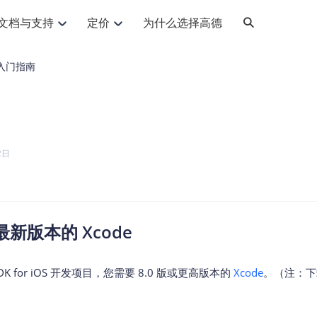
文档与支持
定价
为什么选择高德
网格化营销
三农场景可视化
API
品升级
路线导航
Android 平台
地图产品
iOS 平台
NEW
NEW
入门指南
提供银行网格化营销场景应用
提供乡村振兴三农场景应用
鸿蒙星河版导航SDK
Android 地图SDK
鸿蒙星河版地图SDK
iOS 地图SDK
NEW
HOT
智慧交通
社交
鸿蒙星河版导航SDK
鸿蒙星河版-轻量地图SDK
JS API
SaaS
优化交通资源配置，赋能智慧交通系统
Android 轻量版地图SDK
社交应用位置服务解决方案
iOS 轻量版地图SDK
id定位问题相关
导航
动态地图
HOT
HOT
出行
Android 定位SDK
运动
iOS 定位SDK
轻松地在APP中加入导航能力
动态地图展示、配置
提供Geolocation定位插件
2日
提供网约车等出行场景解决方案
运动类应用解决方案
ndroid
iOS
API
JS
Android
iOS
HarmonyOS
Android 导航SDK
iOS 导航SDK
换为详细结构化的地址
路线规划
3D地图
HOT
HOT
O2O
智能硬件
提供步行、驾车等规划能力
3D动态地图展示、配置
 API
Android 猎鹰SDK
iOS 猎鹰SDK
4种地图元素可定制
到店、到家等多种O2O业务解决方案
智能硬件LBS解决方案
PI
JS
Android
iOS
猎鹰服务
地铁图
最新版本的 Xcode
相关问题
上门服务调度
零售铺货
提供专业轨迹管理服务
简单易用的移动端地铁线路图开发接口
提供上门业务调度解决方案
零售快消行业，渠道铺货解决方案
PI
Android
iOS
JS
Android
iOS
货车路径规划
静态地图
DK for iOS 开发项目，您需要 8.0 版或更高版本的
Xcode
。（注：下
专业的货车路径规划服务
灵活地将高德地图迁入应用网页
PI
Android
iOS
智能调度引擎
3D地形图