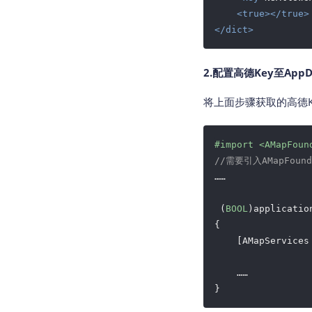
<
true
>
</
true
>
</
dict
>
2.配置高德Key至AppD
将上面步骤获取的高德
#import 
<AMapFoun
//需要引入AMapFound
……

 (
BOOL
)applicatio
{  

    [AMapServices
    ……
