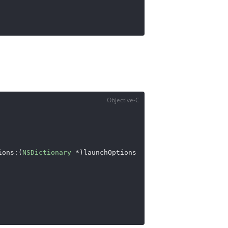
Objective-C
ions:(
NSDictionary
 *)launchOptions
