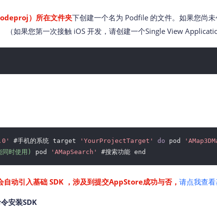
odeproj）所在文件夹
下创建一个名为 Podfile 的文件。如果您尚
果您第一次接触 iOS 开发，请创建一个Single View Applicati
.0'
#手机的系统 target
'YourProjectTarget'
do
pod
'AMap3DM
不能同时使用)
pod
'AMapSearch'
#搜索功能 end
自动引入基础 SDK ，涉及到提交AppStore成功与否，
请点我查看基
 命令安装SDK