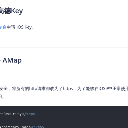
高德Key
制台
申请 iOS Key。
o AMap
全，将所有的http请求都改为了https，为了能够在iOS9中正常使用地图
用。
rtSecurity
</
key
>
ArbitraryLoads
</
key
>