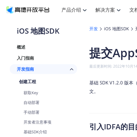
产品介绍
解决方案
文
空间智能
搜索定位
API
产品定价
JS AP
产品
NEW
产品介绍
解决方案
文档与支持
定价
iOS 地图SDK
开发
iOS 地图SDK
提供LBS领域的Agent解决方案
提
Web基础服务API
JS API
鸿蒙星河版定位SDK
产品定价
高级能力
鸿蒙
HOT
高德开放平台产品介绍
提供各行业LBS解决方案
高德开放平台开发文档与
开放平台产品定价
热门推荐
智能手表
NEW
鸿蒙星河版定位SDK
鸿蒙
概述
提交App
服务支持
数据可视化JS
Web高级服务API
提供智能守护与运动出行解决方案
技术服务许可
企业智图Sa
优
Android定位
Android
查看全部文档
产品定价
入门指南
搜索
导航
HOT
地图组件
查看全部文档
物流服务API
智能眼镜
GeoHUB自定义地图
云图市场
NEW
位置、周边、行政区、ID等查询接口
轻松
浏览器定位
JS API提供G
最后更新时间: 2022年10月1
开发指南
智能眼镜实时导航及智慧出行解决方案
提
API
JS
Android
iOS
Andr
URI API
猎鹰服务 API
GeoHUB数据中心
逆地理编码
经纬度转换
定位
路线
HOT
创建工程
世界地图
O
基础 SDK V1.2.
NEW
基于LBS的定位服务
提供
地铁图 JS A
自定义地图
7大类44种
到
面向开发者提供全球范围内LBS服务
API
Android
iOS
API
文。
获取Key
地理/逆地理编码
猎鹰
认证开发商
商业授权相
智能两轮车
NEW
自动部署
位置名称与经纬度之间转换服务
提供
提
合规精确的两轮车场景导航
API
JS
Android
iOS
API
手动部署
地理围栏
货车
手机银行
NEW
开发者注意事项
虚拟空间围栏服务
专业
引入IDFA的目
提供手机银行APP地图应用
API
Android
iOS
API
基础SDK介绍
天气查询
智能