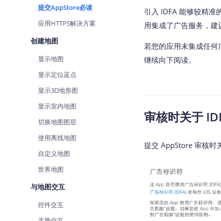
提交AppStore必读
查询目标区域当前/未来天气
智能
引入 IDFA 能够较
应用HTTPS解决方案
用集成了广告服务，建议
智能硬件定位
物流
通过基站、Wifi获取位置信息
提供
创建地图
若您的应用未集成任何
显示地图
继续向下阅读。
公交
查询
显示定位蓝点
显示3D地形图
交通
查询
显示室内地图
审核时关于 ID
高级
切换地图图层
高级
使用离线地图
提交 AppStore 审
自定义地图
世界地图
与地图交互
控件交互
手势交互