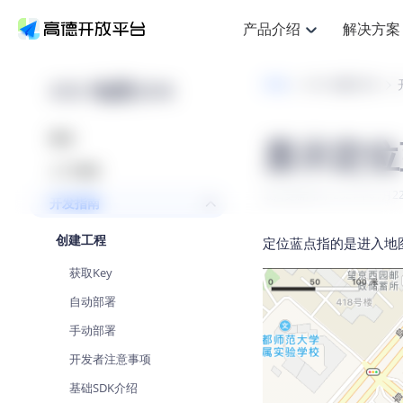
产品介绍
解决方案
空间智能
搜索定位
API
产品定价
NEW
产品介绍
解决方案
文档与支持
定价
iOS 地图SDK
开发
iOS 地图SDK
提供LBS领域的Agent解决方案
Web基础服务API
J
鸿蒙星河版定位SDK
产品定价
HOT
高德开放平台产品介绍
提供各行业LBS解决方案
高德开放平台开发文档与
开放平台产品定价
热门推荐
智能手表
NEW
鸿蒙星河版定位SDK
概述
显示定位
服务支持
Web高级服务API
提供智能守护与运动出行解决方
技术服务许可
Android定位
查看全部文档
产品定价
入门指南
搜索
HOT
查看全部文档
物流服务API
智能眼镜
GeoHUB自定义地图
NEW
位置、周边、行政区、ID等查询
浏览器定位
最后更新时间: 2021年01月2
开发指南
智能眼镜实时导航及智慧出行解
API
JS
Android
iOS
U
猎鹰服务 API
GeoHUB数据中心
逆地理编码
定位
HOT
创建工程
世界地图
定位蓝点指的是进入地
NEW
基于LBS的定位服务
自定义地图
面向开发者提供全球范围内LBS
API
Android
iOS
获取Key
地理/逆地理编码
认证开发商
智能两轮车
NEW
自动部署
位置名称与经纬度之间转换服务
合规精确的两轮车场景导航
API
JS
Android
iOS
手动部署
地理围栏
手机银行
NEW
开发者注意事项
虚拟空间围栏服务
提供手机银行APP地图应用
API
Android
iOS
基础SDK介绍
天气查询