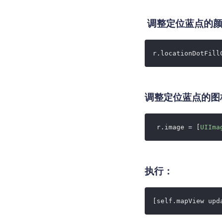
调整定位蓝点的颜
r.locationDotFill
调整定位蓝点的图
 r.image = [
UIIma
执行：
[self.mapView upd