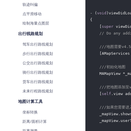
轨迹纠偏
- (
void
)viewDidLoa
点平滑移动
{

绘制海量点图层
    [
super
 viewDid
出行线路规划
// Do any add
驾车出行路线规划
///地图需要v4.
步行出行路线规划
    [AMapServices
公交出行路线规划
///初始化地图
骑行出行路线规划
    MAMapView *_m
货车出行路线规划
///把地图添加至v
未来行程路线规划
    [
self
.view ad
地图计算工具
///如果您需要
坐标转换
    _mapView.show
    _mapView.user
距离/面积计算
距离测量