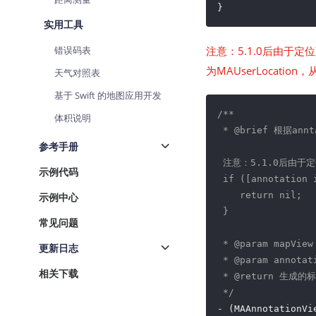
实用工具
错误码表
注意：5.1.0后由于定
为MAUserLocatio
天气对照表
基于 Swift 的地图应用开发
/**

体积说明
 * 
@brief 
根据annt
参考手册
 注意：5.1.0后由于定
示例代码
 if ([annotation 
    return nil;

示例中心
 }

常见问题
 * 
@param 
mapView
更新日志
 * 
@param 
annota
相关下载
 * 
@return 
生成的标注
 */
- (MAAnnotationVi