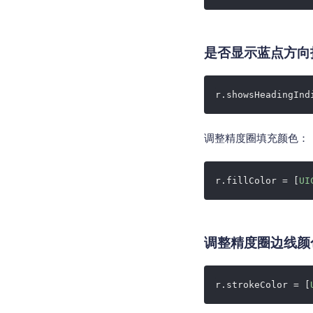
是否显示蓝点方向
r.showsHeadingInd
调整精度圈填充颜色：
r.fillColor = [
UI
调整精度圈边线颜
r.strokeColor = [