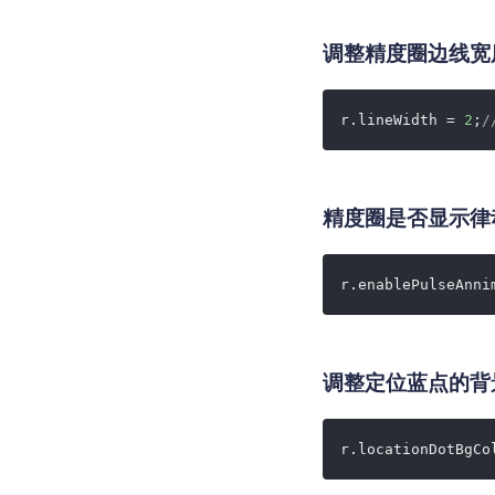
调整精度圈边线宽
r.lineWidth = 
2
;
/
精度圈是否显示律
r.enablePulseAnni
调整定位蓝点的背
r.locationDotBgCo