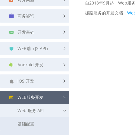
自2018年9月起，Web服
查询目标区域当前/未来天气
智能外
抓路服务的开发文档：
We
商务咨询
智能硬件定位
物流
通过基站、Wifi获取位置信息
提供智
开发基础
公交
查询公
WEB端（JS API）
交通
查询交
Android 开发
高级
iOS 开发
高级路
WEB服务开发
Web 服务 API
基础配置