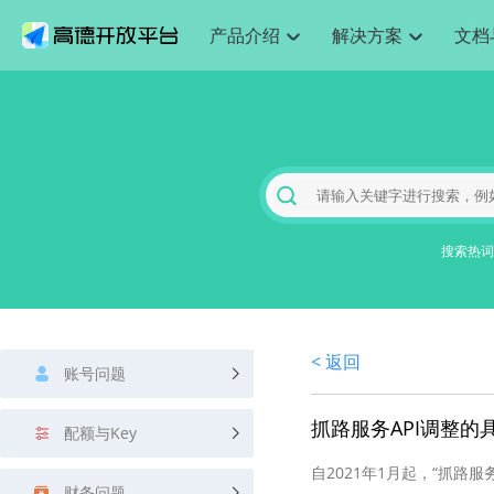
产品介绍
解决方案
文档
空间智能
网
搜索定位
API
产品定价
JS API
产品升
NEW
产品介绍
解决方案
文档与支持
定价
提供LBS领域的Agent解决方案
提供
Web基础服务API
JS API
鸿蒙星河版定位SDK
产品定价
高级能力
鸿蒙星
HOT
高德开放平台产品介绍
提供各行业LBS解决方案
高德开放平台开发文档与
开放平台产品定价
热门推荐
智能手表
智
NEW
鸿蒙星河版定位SDK
鸿蒙星
服务支持
数据可视化JS 
Web高级服务API
提供智能守护与运动出行解决方案
技术服务许可
企业智图Saa
优化
Android定位
Android定位
查看全部文档
产品定价
搜索
导航
HOT
地图组件
查看全部文档
物流服务API
智能眼镜
GeoHUB自定义地图
云图市场
出
NEW
位置、周边、行政区、ID等查询接口
轻松地
浏览器定位
JS API提供Geo
智能眼镜实时导航及智慧出行解决方案
提供
搜索热词
API
JS
Android
iOS
Androi
URI API
猎鹰服务 API
GeoHUB数据中心
逆地理编码
经纬度转换为
定位
路线
HOT
世界地图
O2
NEW
基于LBS的定位服务
提供步
地铁图 JS AP
自定义地图
7大类44种地
到店
面向开发者提供全球范围内LBS服务
API
Android
iOS
API
地理/逆地理编码
猎鹰
认证开发商
商业授权相关
上
< 返回
智能两轮车
NEW
账号问题
位置名称与经纬度之间转换服务
提供专
提供
合规精确的两轮车场景导航
API
JS
Android
iOS
API
地理围栏
货车
抓路服务API调整的
手机银行
NEW
配额与Key
虚拟空间围栏服务
专业的
提供手机银行APP地图应用
API
Android
iOS
API
自2021年1月起，“抓路服
天气查询
智能
财务问题