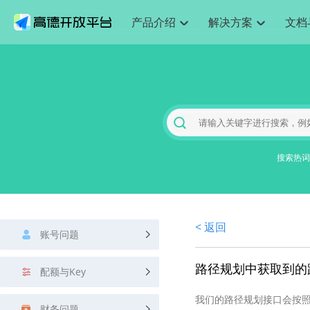
产品介绍
解决方案
文档
空间智能
网
搜索定位
API
产品定价
JS API
产品升
NEW
产品介绍
解决方案
文档与支持
定价
提供LBS领域的Agent解决方案
提供
Web基础服务API
JS API
鸿蒙星河版定位SDK
产品定价
高级能力
鸿蒙星
HOT
高德开放平台产品介绍
提供各行业LBS解决方案
高德开放平台开发文档与
开放平台产品定价
热门推荐
智能手表
智
NEW
鸿蒙星河版定位SDK
鸿蒙星
服务支持
数据可视化JS 
Web高级服务API
提供智能守护与运动出行解决方案
技术服务许可
企业智图Saa
优化
Android定位
Android定位
查看全部文档
产品定价
搜索
导航
HOT
地图组件
查看全部文档
物流服务API
智能眼镜
GeoHUB自定义地图
云图市场
出
NEW
位置、周边、行政区、ID等查询接口
轻松地
浏览器定位
JS API提供Geo
智能眼镜实时导航及智慧出行解决方案
提供
搜索热词
API
JS
Android
iOS
Androi
URI API
猎鹰服务 API
GeoHUB数据中心
逆地理编码
经纬度转换为
定位
路线
HOT
世界地图
O2
NEW
基于LBS的定位服务
提供步
地铁图 JS AP
自定义地图
7大类44种地
到店
面向开发者提供全球范围内LBS服务
API
Android
iOS
API
地理/逆地理编码
猎鹰
认证开发商
商业授权相关
上
< 返回
智能两轮车
NEW
账号问题
位置名称与经纬度之间转换服务
提供专
提供
合规精确的两轮车场景导航
API
JS
Android
iOS
API
地理围栏
货车
路径规划中获取到的
手机银行
NEW
配额与Key
虚拟空间围栏服务
专业的
提供手机银行APP地图应用
API
Android
iOS
API
我们的路径规划接口会按照
天气查询
智能
财务问题