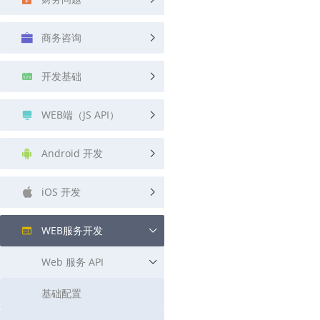
查询目标区域当前/未来天气
智能外
商务咨询
智能硬件定位
物流
通过基站、Wifi获取位置信息
提供智
开发基础
公交
查询公
WEB端（JS API）
交通
查询交
Android 开发
高级
iOS 开发
高级路
WEB服务开发
Web 服务 API
基础配置