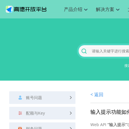
产品介绍
解决方案
空间智能
搜索定位
API
产品定价
JS 
产
NEW
产品介绍
解决方案
文档与支持
定价
提供LBS领域的Agent解决方案
Web基础服务API
JS API
鸿蒙星河版定位SDK
产品定价
高级能力
HOT
高德开放平台产品介绍
提供各行业LBS解决方案
高德开放平台开发文档与
开放平台产品定价
热门推荐
智能手表
NEW
鸿蒙星河版定位SDK
服务支持
数据可视化
Web高级服务API
提供智能守护与运动出行解决方案
技术服务许可
企业智图
Android定位
Andro
查看全部文档
产品定价
搜索
HOT
地图组件
查看全部文档
物流服务API
智能眼镜
GeoHUB自定义地图
云图市场
NEW
位置、周边、行政区、ID等查询接口
浏览器定位
JS API
智能眼镜实时导航及智慧出行解决方案
搜
API
JS
Android
iOS
A
URI API
猎鹰服务 API
GeoHUB数据中心
逆地理编码
经纬度转
定位
HOT
世界地图
NEW
基于LBS的定位服务
地铁图 JS
自定义地图
7大类4
面向开发者提供全球范围内LBS服务
API
Android
iOS
A
地理/逆地理编码
认证开发商
商业授权
< 返回
智能两轮车
NEW
账号问题
位置名称与经纬度之间转换服务
合规精确的两轮车场景导航
API
JS
Android
iOS
A
地理围栏
输入提示功能如
手机银行
NEW
配额与Key
虚拟空间围栏服务
提供手机银行APP地图应用
API
Android
iOS
A
Web API
“输入提示”
天气查询
财务问题