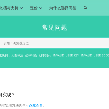
文档与支持
定价
为什么选择高德
网格化营销
三农场景可视化
API
品升级
路线导航
Android 平台
地图产品
iOS 平台
NEW
NEW
常见问题
提供银行网格化营销场景应用
提供乡村振兴三农场景应用
鸿蒙星河版导航SDK
Android 地图SDK
鸿蒙星河版地图SDK
iOS 地图SDK
NEW
HOT
智慧交通
社交
鸿蒙星河版导航SDK
鸿蒙星河版-轻量地图SDK
JS API
SaaS
优化交通资源配置，赋能智慧交通系统
Android 轻量版地图SDK
社交应用位置服务解决方案
iOS 轻量版地图SDK
id定位问题相关
导航
动态地图
HOT
HOT
出行
Android 定位SDK
运动
iOS 定位SDK
轻松地在APP中加入导航能力
动态地图展示、配置
提供Geolocation定位插件
提供网约车等出行场景解决方案
运动类应用解决方案
索热词：
地图标注
坐标转换
找不到so
INVALID_USER_KEY
INVALID_USER_SCO
ndroid
iOS
API
JS
Android
iOS
HarmonyOS
Android 导航SDK
iOS 导航SDK
换为详细结构化的地址
路线规划
3D地图
HOT
HOT
O2O
智能硬件
提供步行、驾车等规划能力
3D动态地图展示、配置
 API
Android 猎鹰SDK
iOS 猎鹰SDK
4种地图元素可定制
到店、到家等多种O2O业务解决方案
智能硬件LBS解决方案
PI
JS
Android
iOS
猎鹰服务
地铁图
相关问题
上门服务调度
零售铺货
提供专业轨迹管理服务
简单易用的移动端地铁线路图开发接口
提供上门业务调度解决方案
零售快消行业，渠道铺货解决方案
PI
Android
iOS
JS
Android
iOS
货车路径规划
静态地图
何实现？
专业的货车路径规划服务
灵活地将高德地图迁入应用网页
PI
Android
iOS
功能实现方法具体可
点此查看
。
智能调度引擎
3D地形图