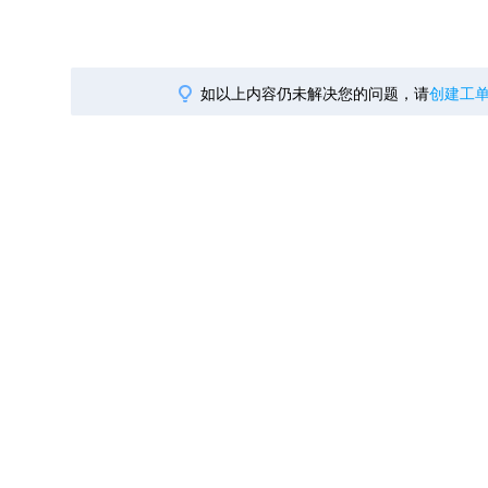
智能外勤调度，提升效益
卫星地形图还原真实地形地貌
物流服务
提供智慧物流API服务接口
如以上内容仍未解决您的问题，请
创建工
公交信息查询
查询公交信息
交通路况查询
查询交通态势情况
高级路径规划
高级路径规划等能力