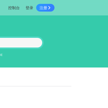
控制台
登录
注册
智慧物流
高级地图工具
鸿蒙星河版平台
高德地图小程序
大模型开发工具
服务
针对物流行业提供解决方案
世界地图
鸿蒙星河版地图SDK
地图小程序
SKILL专区
常见问题
NEW
HOT
NEW
电商
电商物流行业解决方案
自定义地图
鸿蒙星河版定位SDK
客户管理
MCP Server
创建工单
NEW
HOT
高德开放平台 CLI
地址服务
地图数据可视化 (LOCA)
鸿蒙星河版导航SDK
员工管理
示例中心
NEW
NEW
综合地址服务，满足客户全景化需求
DE
地图数据中心 (GeoHUB)
送货提效
合规中心
企业智图
坐标拾取器
地图小程序API
技术服务
一张图轻松管理企业数据
高德地图URI Web
空间智能开放平台
智能派单
一站式精准智能派单解决方案
高德地图URI APP
空间智能开放平台
NEW
用真实空间信息解答业务问题
三维模型转换
微信小程序插件