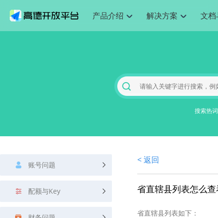
产品介绍
解决方案
文档
空间智能
网
搜索定位
API
产品定价
JS API
产品升
NEW
产品介绍
解决方案
文档与支持
定价
提供LBS领域的Agent解决方案
提供
Web基础服务API
JS API
鸿蒙星河版定位SDK
产品定价
高级能力
鸿蒙星
HOT
高德开放平台产品介绍
提供各行业LBS解决方案
高德开放平台开发文档与
开放平台产品定价
热门推荐
智能手表
智
NEW
鸿蒙星河版定位SDK
鸿蒙星
服务支持
数据可视化JS 
Web高级服务API
提供智能守护与运动出行解决方案
技术服务许可
企业智图Saa
优化
Android定位
Android定位
查看全部文档
产品定价
搜索
导航
HOT
地图组件
查看全部文档
物流服务API
智能眼镜
GeoHUB自定义地图
云图市场
出
NEW
位置、周边、行政区、ID等查询接口
轻松地
浏览器定位
JS API提供Geo
智能眼镜实时导航及智慧出行解决方案
提供
搜索热词
API
JS
Android
iOS
Androi
URI API
猎鹰服务 API
GeoHUB数据中心
逆地理编码
经纬度转换为
定位
路线
HOT
世界地图
O2
NEW
基于LBS的定位服务
提供步
地铁图 JS AP
自定义地图
7大类44种地
到店
面向开发者提供全球范围内LBS服务
API
Android
iOS
API
地理/逆地理编码
猎鹰
认证开发商
商业授权相关
上
< 返回
智能两轮车
NEW
账号问题
位置名称与经纬度之间转换服务
提供专
提供
合规精确的两轮车场景导航
API
JS
Android
iOS
API
地理围栏
货车
省直辖县列表怎么查
手机银行
NEW
配额与Key
虚拟空间围栏服务
专业的
提供手机银行APP地图应用
API
Android
iOS
API
省直辖县列表如下：
天气查询
智能
财务问题