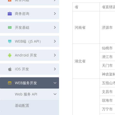
查询目标区域当前/未来天气
智能外
省
省直辖
商务咨询
智能硬件定位
物流
通过基站、Wifi获取位置信息
提供智
开发基础
河南省
济源市
公交
查询公
WEB端（JS API）
交通
仙桃市
查询交
Android 开发
潜江市
湖北省
高级
天门市
iOS 开发
高级路
神农架
WEB服务开发
五指山
文昌市
Web 服务 API
琼海市
基础配置
万宁市