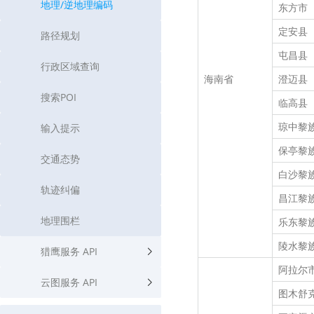
地理/逆地理编码
东方市
定安县
路径规划
屯昌县
行政区域查询
海南省
澄迈县
搜索POI
临高县
琼中黎
输入提示
保亭黎
交通态势
白沙黎
轨迹纠偏
昌江黎
地理围栏
乐东黎
陵水黎
猎鹰服务 API
阿拉尔
云图服务 API
图木舒