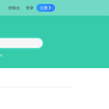
控制台
登录
注册
智慧物流
高级地图工具
鸿蒙星河版平台
高德地图小程序
大模型开发工具
服务
针对物流行业提供解决方案
世界地图
鸿蒙星河版地图SDK
地图小程序
SKILL专区
常见问题
NEW
HOT
NEW
电商
电商物流行业解决方案
自定义地图
鸿蒙星河版定位SDK
客户管理
MCP Server
创建工单
NEW
HOT
高德开放平台 CLI
地址服务
地图数据可视化 (LOCA)
鸿蒙星河版导航SDK
员工管理
示例中心
NEW
NEW
综合地址服务，满足客户全景化需求
DE
地图数据中心 (GeoHUB)
送货提效
合规中心
企业智图
坐标拾取器
地图小程序API
技术服务
一张图轻松管理企业数据
高德地图URI Web
空间智能开放平台
智能派单
一站式精准智能派单解决方案
高德地图URI APP
空间智能开放平台
NEW
用真实空间信息解答业务问题
三维模型转换
。
微信小程序插件