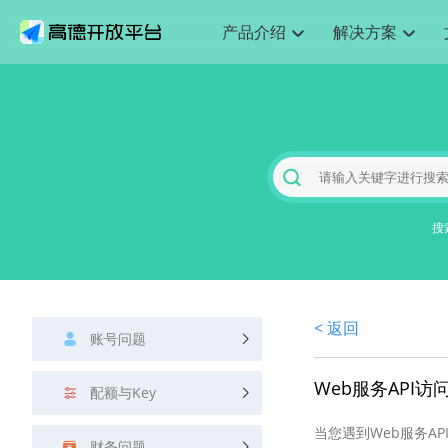
产品介绍
解决方案
空间智能
搜索定位
API
产品定价
JS 
产
NEW
产品介绍
解决方案
文档与支持
定价
提供LBS领域的Agent解决方案
Web基础服务API
JS API
鸿蒙星河版定位SDK
产品定价
高级能力
HOT
高德开放平台产品介绍
提供各行业LBS解决方案
高德开放平台开发文档与
开放平台产品定价
热门推荐
智能手表
NEW
鸿蒙星河版定位SDK
服务支持
数据可视化
Web高级服务API
提供智能守护与运动出行解决方案
技术服务许可
企业智图
Android定位
Andro
查看全部文档
产品定价
搜索
HOT
地图组件
查看全部文档
物流服务API
智能眼镜
GeoHUB自定义地图
云图市场
NEW
位置、周边、行政区、ID等查询接口
浏览器定位
JS API
智能眼镜实时导航及智慧出行解决方案
搜
API
JS
Android
iOS
A
URI API
猎鹰服务 API
GeoHUB数据中心
逆地理编码
经纬度转
定位
HOT
世界地图
NEW
基于LBS的定位服务
地铁图 JS
自定义地图
7大类4
面向开发者提供全球范围内LBS服务
API
Android
iOS
A
地理/逆地理编码
认证开发商
商业授权
< 返回
智能两轮车
NEW
账号问题
位置名称与经纬度之间转换服务
合规精确的两轮车场景导航
API
JS
Android
iOS
A
地理围栏
Web服务API
手机银行
NEW
配额与Key
虚拟空间围栏服务
提供手机银行APP地图应用
API
Android
iOS
A
当您遇到Web服务A
天气查询
财务问题