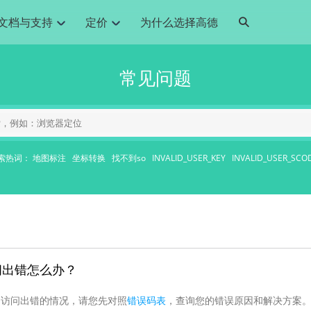
文档与支持
定价
为什么选择高德
网格化营销
三农场景可视化
API
品升级
路线导航
Android 平台
地图产品
iOS 平台
NEW
NEW
常见问题
提供银行网格化营销场景应用
提供乡村振兴三农场景应用
鸿蒙星河版导航SDK
Android 地图SDK
鸿蒙星河版地图SDK
iOS 地图SDK
NEW
HOT
智慧交通
社交
鸿蒙星河版导航SDK
鸿蒙星河版-轻量地图SDK
JS API
SaaS
优化交通资源配置，赋能智慧交通系统
Android 轻量版地图SDK
社交应用位置服务解决方案
iOS 轻量版地图SDK
id定位问题相关
导航
动态地图
HOT
HOT
出行
Android 定位SDK
运动
iOS 定位SDK
轻松地在APP中加入导航能力
动态地图展示、配置
提供Geolocation定位插件
提供网约车等出行场景解决方案
运动类应用解决方案
索热词：
地图标注
坐标转换
找不到so
INVALID_USER_KEY
INVALID_USER_SCO
ndroid
iOS
API
JS
Android
iOS
HarmonyOS
Android 导航SDK
iOS 导航SDK
换为详细结构化的地址
路线规划
3D地图
HOT
HOT
O2O
智能硬件
提供步行、驾车等规划能力
3D动态地图展示、配置
 API
Android 猎鹰SDK
iOS 猎鹰SDK
4种地图元素可定制
到店、到家等多种O2O业务解决方案
智能硬件LBS解决方案
PI
JS
Android
iOS
猎鹰服务
地铁图
相关问题
上门服务调度
零售铺货
提供专业轨迹管理服务
简单易用的移动端地铁线路图开发接口
提供上门业务调度解决方案
零售快消行业，渠道铺货解决方案
PI
Android
iOS
JS
Android
iOS
货车路径规划
静态地图
访问出错怎么办？
专业的货车路径规划服务
灵活地将高德地图迁入应用网页
PI
Android
iOS
PI访问出错的情况，请您先对照
错误码表
，查询您的错误原因和解决方案
智能调度引擎
3D地形图