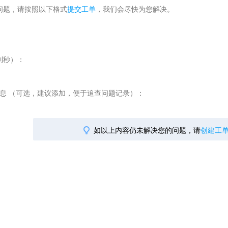
智能外勤调度，提升效益
卫星地形图还原真实地形地貌
问题，请按照以下格式
提交工单
，我们会尽快为您解决。
物流服务
提供智慧物流API服务接口
到秒）：
公交信息查询
查询公交信息
r信息 （可选，建议添加，便于追查问题记录）：
交通路况查询
查询交通态势情况
高级路径规划
如以上内容仍未解决您的问题，请
创建工
高级路径规划等能力