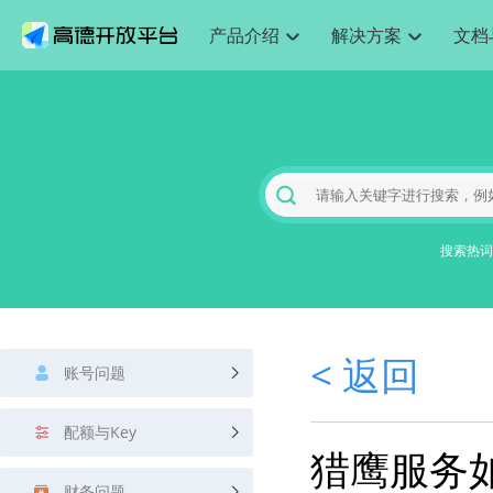
产品介绍
解决方案
文档
空间智能
网
搜索定位
API
产品定价
JS API
产品升
NEW
产品介绍
解决方案
文档与支持
定价
提供LBS领域的Agent解决方案
提供
Web基础服务API
JS API
鸿蒙星河版定位SDK
产品定价
高级能力
鸿蒙星
HOT
高德开放平台产品介绍
提供各行业LBS解决方案
高德开放平台开发文档与
开放平台产品定价
热门推荐
智能手表
智
NEW
鸿蒙星河版定位SDK
鸿蒙星
服务支持
数据可视化JS 
Web高级服务API
提供智能守护与运动出行解决方案
技术服务许可
企业智图Saa
优化
Android定位
Android定位
查看全部文档
产品定价
搜索
导航
HOT
地图组件
查看全部文档
物流服务API
智能眼镜
GeoHUB自定义地图
云图市场
出
NEW
位置、周边、行政区、ID等查询接口
轻松地
浏览器定位
JS API提供Geo
智能眼镜实时导航及智慧出行解决方案
提供
搜索热词
API
JS
Android
iOS
Androi
URI API
猎鹰服务 API
GeoHUB数据中心
逆地理编码
经纬度转换为
定位
路线
HOT
世界地图
O2
NEW
基于LBS的定位服务
提供步
地铁图 JS AP
自定义地图
7大类44种地
到店
面向开发者提供全球范围内LBS服务
API
Android
iOS
API
地理/逆地理编码
猎鹰
认证开发商
商业授权相关
上
< 返回
智能两轮车
NEW
账号问题
位置名称与经纬度之间转换服务
提供专
提供
合规精确的两轮车场景导航
API
JS
Android
iOS
API
地理围栏
货车
手机银行
NEW
配额与Key
虚拟空间围栏服务
专业的
提供手机银行APP地图应用
猎鹰服务
API
Android
iOS
API
天气查询
智能
财务问题