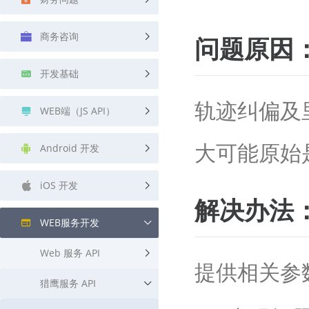
查询目标区域当前/未来天气
智能外
商务咨询
问题原因
智能硬件定位
物流
通过基站、Wifi获取位置信息
提供智
开发基础
公交
查询公
轨迹纠偏及里
WEB端（JS API）
交通
查询交
大可能原始
Android 开发
高级
iOS 开发
高级路
解决办法
WEB服务开发
Web 服务 API
提供相关参
猎鹰服务 API