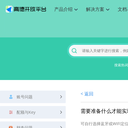
产品介绍
解决方案
文档
空间智能
网
搜索定位
API
产品定价
JS API
产品升
NEW
产品介绍
解决方案
文档与支持
定价
提供LBS领域的Agent解决方案
提供
Web基础服务API
JS API
鸿蒙星河版定位SDK
产品定价
高级能力
鸿蒙星
HOT
高德开放平台产品介绍
提供各行业LBS解决方案
高德开放平台开发文档与
开放平台产品定价
热门推荐
智能手表
智
NEW
鸿蒙星河版定位SDK
鸿蒙星
服务支持
数据可视化JS 
Web高级服务API
提供智能守护与运动出行解决方案
技术服务许可
企业智图Saa
优化
Android定位
Android定位
查看全部文档
产品定价
搜索
导航
HOT
地图组件
查看全部文档
物流服务API
智能眼镜
GeoHUB自定义地图
云图市场
出
NEW
位置、周边、行政区、ID等查询接口
轻松地
浏览器定位
JS API提供Geo
智能眼镜实时导航及智慧出行解决方案
提供
搜索热词
API
JS
Android
iOS
Androi
URI API
猎鹰服务 API
GeoHUB数据中心
逆地理编码
经纬度转换为
定位
路线
HOT
世界地图
O2
NEW
基于LBS的定位服务
提供步
地铁图 JS AP
自定义地图
7大类44种地
到店
面向开发者提供全球范围内LBS服务
API
Android
iOS
API
地理/逆地理编码
猎鹰
认证开发商
商业授权相关
上
< 返回
智能两轮车
NEW
账号问题
位置名称与经纬度之间转换服务
提供专
提供
合规精确的两轮车场景导航
API
JS
Android
iOS
API
地理围栏
货车
需要准备什么才能实
手机银行
NEW
配额与Key
虚拟空间围栏服务
专业的
提供手机银行APP地图应用
API
Android
iOS
API
可自行选择蓝牙或WIFI
天气查询
智能
财务问题