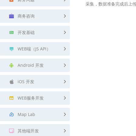
采集，数据准备完成后上传
查询目标区域当前/未来天气
智能外
商务咨询
智能硬件定位
物流
通过基站、Wifi获取位置信息
提供智
开发基础
公交
查询公
WEB端（JS API）
交通
查询交
Android 开发
高级
iOS 开发
高级路
WEB服务开发
Map Lab
其他端开发