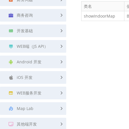
查询目标区域当前/未来天气
智能外
类名
商务咨询
showIndoorMap
B
智能硬件定位
物流
通过基站、Wifi获取位置信息
提供智
开发基础
公交
查询公
WEB端（JS API）
交通
查询交
Android 开发
高级
iOS 开发
高级路
WEB服务开发
Map Lab
其他端开发