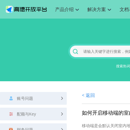
产品介绍
解决方案
文档
空间智能
网
搜索定位
API
产品定价
JS API
产品升
NEW
产品介绍
解决方案
文档与支持
定价
提供LBS领域的Agent解决方案
提供
Web基础服务API
JS API
鸿蒙星河版定位SDK
产品定价
高级能力
鸿蒙星
HOT
高德开放平台产品介绍
提供各行业LBS解决方案
高德开放平台开发文档与
开放平台产品定价
热门推荐
智能手表
智
NEW
鸿蒙星河版定位SDK
鸿蒙星
服务支持
数据可视化JS 
Web高级服务API
提供智能守护与运动出行解决方案
技术服务许可
企业智图Saa
优化
Android定位
Android定位
查看全部文档
产品定价
搜索
导航
HOT
地图组件
查看全部文档
物流服务API
智能眼镜
GeoHUB自定义地图
云图市场
出
NEW
位置、周边、行政区、ID等查询接口
轻松地
浏览器定位
JS API提供Geo
智能眼镜实时导航及智慧出行解决方案
提供
搜索热词
API
JS
Android
iOS
Androi
URI API
猎鹰服务 API
GeoHUB数据中心
逆地理编码
经纬度转换为
定位
路线
HOT
世界地图
O2
NEW
基于LBS的定位服务
提供步
地铁图 JS AP
自定义地图
7大类44种地
到店
面向开发者提供全球范围内LBS服务
API
Android
iOS
API
地理/逆地理编码
猎鹰
认证开发商
商业授权相关
上
< 返回
智能两轮车
NEW
账号问题
位置名称与经纬度之间转换服务
提供专
提供
合规精确的两轮车场景导航
API
JS
Android
iOS
API
地理围栏
货车
如何开启移动端的室
手机银行
NEW
配额与Key
虚拟空间围栏服务
专业的
提供手机银行APP地图应用
API
Android
iOS
API
移动端是会默认关闭室内
天气查询
智能
财务问题