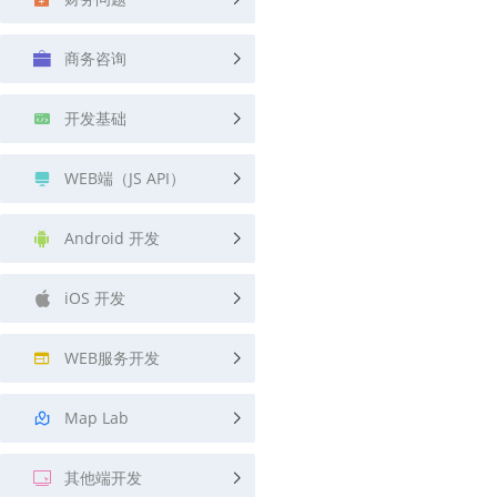
查询目标区域当前/未来天气
智能外
商务咨询
智能硬件定位
物流
通过基站、Wifi获取位置信息
提供智
开发基础
公交
查询公
WEB端（JS API）
交通
查询交
Android 开发
高级
iOS 开发
高级路
WEB服务开发
Map Lab
其他端开发