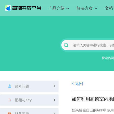
产品介绍
解决方案
文档
空间智能
网
搜索定位
API
产品定价
JS API
产品升
NEW
产品介绍
解决方案
文档与支持
定价
提供LBS领域的Agent解决方案
提供
Web基础服务API
JS API
鸿蒙星河版定位SDK
产品定价
高级能力
鸿蒙星
HOT
高德开放平台产品介绍
提供各行业LBS解决方案
高德开放平台开发文档与
开放平台产品定价
热门推荐
智能手表
智
NEW
鸿蒙星河版定位SDK
鸿蒙星
服务支持
数据可视化JS 
Web高级服务API
提供智能守护与运动出行解决方案
技术服务许可
企业智图Saa
优化
Android定位
Android定位
查看全部文档
产品定价
搜索
导航
HOT
地图组件
查看全部文档
物流服务API
智能眼镜
GeoHUB自定义地图
云图市场
出
NEW
位置、周边、行政区、ID等查询接口
轻松地
浏览器定位
JS API提供Geo
智能眼镜实时导航及智慧出行解决方案
提供
搜索热词
API
JS
Android
iOS
Androi
URI API
猎鹰服务 API
GeoHUB数据中心
逆地理编码
经纬度转换为
定位
路线
HOT
世界地图
O2
NEW
基于LBS的定位服务
提供步
地铁图 JS AP
自定义地图
7大类44种地
到店
面向开发者提供全球范围内LBS服务
API
Android
iOS
API
地理/逆地理编码
猎鹰
认证开发商
商业授权相关
上
< 返回
智能两轮车
NEW
账号问题
位置名称与经纬度之间转换服务
提供专
提供
合规精确的两轮车场景导航
API
JS
Android
iOS
API
地理围栏
货车
如何利用高德室内地
手机银行
NEW
配额与Key
虚拟空间围栏服务
专业的
提供手机银行APP地图应用
API
Android
iOS
API
如果要在自己的APP中使用
天气查询
智能
财务问题