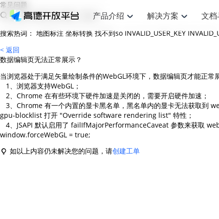
常见问题
产品介绍
解决方案
文档
搜索热词：
地图标注
坐标转换
找不到so
INVALID_USER_KEY
INVALID
空间智能
网
搜索定位
API
产品定价
JS API
产品升
NEW
产品介绍
解决方案
文档与支持
定价
< 返回
提供LBS领域的Agent解决方案
提供
数据编辑页无法正常展示？
Web基础服务API
JS API
鸿蒙星河版定位SDK
产品定价
高级能力
鸿蒙星
HOT
高德开放平台产品介绍
提供各行业LBS解决方案
高德开放平台开发文档与
开放平台产品定价
热门推荐
智能手表
智
NEW
鸿蒙星河版定位SDK
鸿蒙星
当浏览器处于满足矢量绘制条件的WebGL环境下，数据编辑页才能正
服务支持
数据可视化JS 
Web高级服务API
提供智能守护与运动出行解决方案
技术服务许可
企业智图Saa
优化
1、浏览器支持WebGL；
Android定位
Android定位
查看全部文档
产品定价
搜索
导航
HOT
2、Chrome 在有些环境下硬件加速是关闭的，需要开启硬件加速；
地图组件
查看全部文档
物流服务API
智能眼镜
GeoHUB自定义地图
云图市场
出
NEW
位置、周边、行政区、ID等查询接口
轻松地
浏览器定位
3、Chrome 有一个内置的显卡黑名单，黑名单内的显卡无法获取到 webgl 上下文
JS API提供Geo
智能眼镜实时导航及智慧出行解决方案
提供
API
JS
Android
iOS
Androi
gpu-blocklist 打开 "Override software rendering list" 特性；
URI API
猎鹰服务 API
GeoHUB数据中心
逆地理编码
经纬度转换为
定位
路线
4、JSAPI 默认启用了 failIfMajorPerformanceCaveat
HOT
世界地图
O2
NEW
window.forceWebGL = true;
基于LBS的定位服务
提供步
地铁图 JS AP
自定义地图
7大类44种地
到店
面向开发者提供全球范围内LBS服务
API
Android
iOS
API
如以上内容仍未解决您的问题，请
创建工单
地理/逆地理编码
猎鹰
认证开发商
商业授权相关
上
智能两轮车
NEW
位置名称与经纬度之间转换服务
提供专
提供
合规精确的两轮车场景导航
API
JS
Android
iOS
API
地理围栏
货车
手机银行
NEW
虚拟空间围栏服务
专业的
提供手机银行APP地图应用
API
Android
iOS
API
天气查询
智能