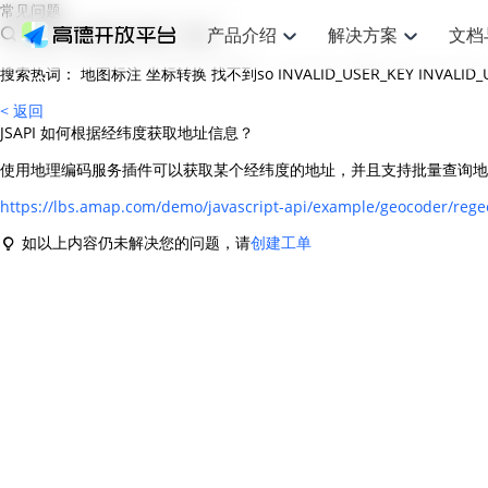
常见问题
产品介绍
解决方案
文档
搜索热词：
地图标注
坐标转换
找不到so
INVALID_USER_KEY
INVALID
空间智能
网
搜索定位
API
产品定价
JS API
产品升
NEW
产品介绍
解决方案
文档与支持
定价
< 返回
提供LBS领域的Agent解决方案
提供
JSAPI 如何根据经纬度获取地址信息？
Web基础服务API
JS API
鸿蒙星河版定位SDK
产品定价
高级能力
鸿蒙星
HOT
高德开放平台产品介绍
提供各行业LBS解决方案
高德开放平台开发文档与
开放平台产品定价
热门推荐
智能手表
智
NEW
鸿蒙星河版定位SDK
鸿蒙星
使用地理编码服务插件可以获取某个经纬度的地址，并且支持批量查询地
服务支持
数据可视化JS 
Web高级服务API
提供智能守护与运动出行解决方案
技术服务许可
企业智图Saa
优化
Android定位
Android定位
查看全部文档
产品定价
https://lbs.amap.com/demo/javascript-api/example/geocoder/reg
搜索
导航
HOT
地图组件
查看全部文档
物流服务API
智能眼镜
GeoHUB自定义地图
云图市场
出
NEW
位置、周边、行政区、ID等查询接口
轻松地
浏览器定位
JS API提供Geo
如以上内容仍未解决您的问题，请
创建工单
智能眼镜实时导航及智慧出行解决方案
提供
API
JS
Android
iOS
Androi
URI API
猎鹰服务 API
GeoHUB数据中心
逆地理编码
经纬度转换为
定位
路线
HOT
世界地图
O2
NEW
基于LBS的定位服务
提供步
地铁图 JS AP
自定义地图
7大类44种地
到店
面向开发者提供全球范围内LBS服务
API
Android
iOS
API
地理/逆地理编码
猎鹰
认证开发商
商业授权相关
上
智能两轮车
NEW
位置名称与经纬度之间转换服务
提供专
提供
合规精确的两轮车场景导航
API
JS
Android
iOS
API
地理围栏
货车
手机银行
NEW
虚拟空间围栏服务
专业的
提供手机银行APP地图应用
API
Android
iOS
API
天气查询
智能