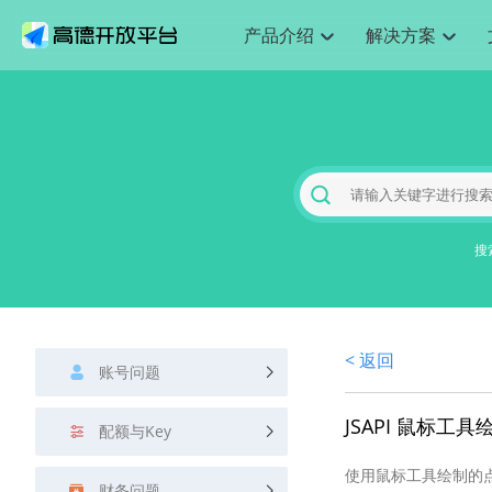
产品介绍
解决方案
空间智能
搜索定位
API
产品定价
JS 
产
NEW
产品介绍
解决方案
文档与支持
定价
提供LBS领域的Agent解决方案
Web基础服务API
JS API
鸿蒙星河版定位SDK
产品定价
高级能力
HOT
高德开放平台产品介绍
提供各行业LBS解决方案
高德开放平台开发文档与
开放平台产品定价
热门推荐
智能手表
NEW
鸿蒙星河版定位SDK
服务支持
数据可视化
Web高级服务API
提供智能守护与运动出行解决方案
技术服务许可
企业智图
Android定位
Andro
查看全部文档
产品定价
搜索
HOT
地图组件
查看全部文档
物流服务API
智能眼镜
GeoHUB自定义地图
云图市场
NEW
位置、周边、行政区、ID等查询接口
浏览器定位
JS API
智能眼镜实时导航及智慧出行解决方案
搜
API
JS
Android
iOS
A
URI API
猎鹰服务 API
GeoHUB数据中心
逆地理编码
经纬度转
定位
HOT
世界地图
NEW
基于LBS的定位服务
地铁图 JS
自定义地图
7大类4
面向开发者提供全球范围内LBS服务
API
Android
iOS
A
地理/逆地理编码
认证开发商
商业授权
< 返回
智能两轮车
NEW
账号问题
位置名称与经纬度之间转换服务
合规精确的两轮车场景导航
API
JS
Android
iOS
A
地理围栏
JSAPI 鼠标
手机银行
NEW
配额与Key
虚拟空间围栏服务
提供手机银行APP地图应用
API
Android
iOS
A
使用鼠标工具绘制的
天气查询
财务问题