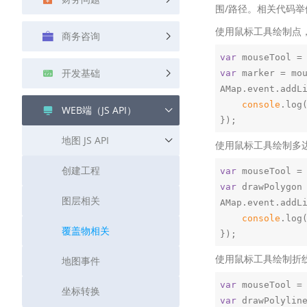
围/路径。相关代码举
查询目标区域当前/未来天气
使用鼠标工具绘制点
商务咨询
智能硬件定位
通过基站、Wifi获取位置信息
var
 mouseTool =
开发基础
var
 marker = mo
AMap.event.addL
console
.log
WEB端（JS API）
地图 JS API
使用鼠标工具绘制多
创建工程
var
 mouseTool =
var
 drawPolygon
图层相关
AMap.event.addL
console
.log
覆盖物相关
使用鼠标工具绘制折
地图事件
var
 mouseTool =
坐标转换
var
 drawPolylin