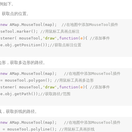
例如下。
智能外勤调度，提升效益
卫星地形图还原真实地形地貌
，获取点的位置。
物流服务
提供智慧物流API服务接口
 
new
 AMap.MouseTool(map);  
//在地图中添加MouseTool插件
useTool.marker(); 
//用鼠标工具画点标注
公交信息查询
istener( mouseTool,
'draw'
,
function
(
e
)
{ 
//添加事件  
查询公交信息
(e.obj.getPosition());
//获取点标注位置
交通路况查询
查询交通态势情况
边形，获取多边形的路径。
高级路径规划
 
new
 AMap.MouseTool(map);   
//在地图中添加MouseTool插件
高级路径规划等能力
 = mouseTool.polygon(); 
//用鼠标工具画多边形
istener( mouseTool,
'draw'
,
function
(
e
)
{ 
//添加事件
(e.obj.getPath());
//获取路径/范围
线，获取折线的路径。
 
new
 AMap.MouseTool(map);   
//在地图中添加MouseTool插件
e = mouseTool.polyline(); 
//用鼠标工具画折线