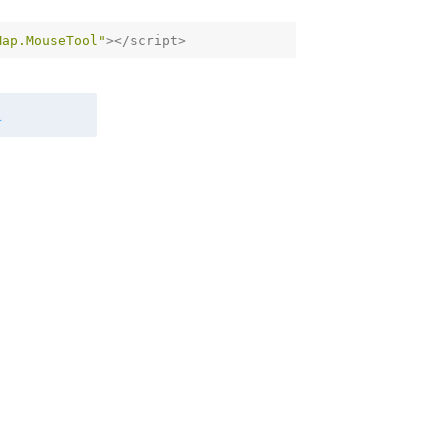
ap.MouseTool"
单