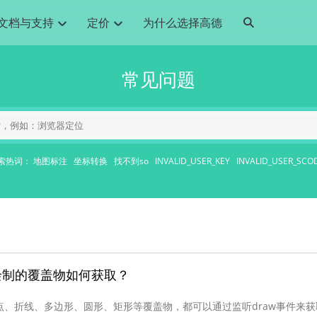
文档与支持
定价
为什么选择高德
网格化营销
三农场景可视化
API
品升级
路线导航
Android 平台
地图产品
iOS 平台
NEW
NEW
常见问题
提供银行网格化营销场景应用
提供乡村振兴三农场景应用
鸿蒙星河版导航SDK
Android 地图SDK
鸿蒙星河版地图SDK
iOS 地图SDK
NEW
HOT
智慧交通
社交
鸿蒙星河版导航SDK
鸿蒙星河版-轻量地图SDK
JS API
SaaS
优化交通资源配置，赋能智慧交通系统
Android 轻量版地图SDK
社交应用位置服务解决方案
iOS 轻量版地图SDK
id定位问题相关
导航
动态地图
HOT
HOT
出行
Android 定位SDK
运动
iOS 定位SDK
轻松地在APP中加入导航能力
动态地图展示、配置
提供Geolocation定位插件
提供网约车等出行场景解决方案
运动类应用解决方案
索热词：
地图标注
坐标转换
找不到so
INVALID_USER_KEY
INVALID_USER_SCO
ndroid
iOS
API
JS
Android
iOS
HarmonyOS
Android 导航SDK
iOS 导航SDK
换为详细结构化的地址
路线规划
3D地图
HOT
HOT
O2O
智能硬件
提供步行、驾车等规划能力
3D动态地图展示、配置
 API
Android 猎鹰SDK
iOS 猎鹰SDK
4种地图元素可定制
到店、到家等多种O2O业务解决方案
智能硬件LBS解决方案
PI
JS
Android
iOS
猎鹰服务
地铁图
相关问题
上门服务调度
零售铺货
提供专业轨迹管理服务
简单易用的移动端地铁线路图开发接口
提供上门业务调度解决方案
零售快消行业，渠道铺货解决方案
PI
Android
iOS
JS
Android
iOS
货车路径规划
静态地图
工具绘制的覆盖物如何获取？
专业的货车路径规划服务
灵活地将高德地图迁入应用网页
PI
Android
iOS
点、折线、多边形、圆形、矩形等覆盖物，都可以通过监听draw事件来获
智能调度引擎
3D地形图