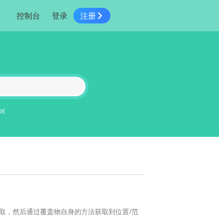
控制台
登录
注册
智慧物流
高级地图工具
鸿蒙星河版平台
高德地图小程序
大模型开发工具
服务
针对物流行业提供解决方案
世界地图
鸿蒙星河版地图SDK
地图小程序
SKILL专区
常见问题
NEW
HOT
NEW
电商
电商物流行业解决方案
自定义地图
鸿蒙星河版定位SDK
客户管理
MCP Server
创建工单
NEW
HOT
高德开放平台 CLI
地址服务
地图数据可视化 (LOCA)
鸿蒙星河版导航SDK
员工管理
示例中心
NEW
NEW
综合地址服务，满足客户全景化需求
DE
地图数据中心 (GeoHUB)
送货提效
合规中心
企业智图
坐标拾取器
地图小程序API
技术服务
一张图轻松管理企业数据
高德地图URI Web
空间智能开放平台
智能派单
一站式精准智能派单解决方案
高德地图URI APP
空间智能开放平台
NEW
用真实空间信息解答业务问题
三维模型转换
取，然后通过覆盖物自身的方法获取到位置/范
微信小程序插件