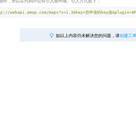
ool是插件，所以在代码中记得引入插件哦。引入方式如下：
tp://webapi.amap.com/maps?v=1.3&key=您申请的key值&plugin=AM
如以上内容仍未解决您的问题，请
创建工