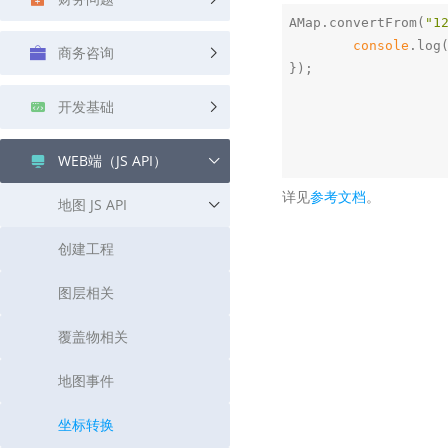
查询目标区域当前/未来天气
智能外
AMap.convertFrom(
"1
console
.log
商务咨询
智能硬件定位
物流
});

通过基站、Wifi获取位置信息
提供智
开发基础
公交
查询公
WEB端（JS API）
交通
详见
参考文档
。
地图 JS API
查询交
高级
创建工程
高级路
图层相关
覆盖物相关
地图事件
坐标转换