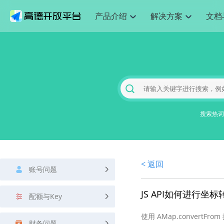
产品介绍
解决方案
文档
空间智能
网
搜索定位
API
产品定价
JS API
产品升
NEW
产品介绍
解决方案
文档与支持
定价
提供LBS领域的Agent解决方案
提供
Web基础服务API
JS API
鸿蒙星河版定位SDK
产品定价
高级能力
鸿蒙星
HOT
高德开放平台产品介绍
提供各行业LBS解决方案
高德开放平台开发文档与
开放平台产品定价
热门推荐
智能手表
智
NEW
鸿蒙星河版定位SDK
鸿蒙星
服务支持
数据可视化JS 
Web高级服务API
提供智能守护与运动出行解决方案
技术服务许可
企业智图Saa
优化
Android定位
Android定位
查看全部文档
产品定价
搜索
导航
HOT
地图组件
查看全部文档
物流服务API
智能眼镜
GeoHUB自定义地图
云图市场
出
NEW
位置、周边、行政区、ID等查询接口
轻松地
浏览器定位
JS API提供Geo
智能眼镜实时导航及智慧出行解决方案
提供
搜索热词
API
JS
Android
iOS
Androi
URI API
猎鹰服务 API
GeoHUB数据中心
逆地理编码
经纬度转换为
定位
路线
HOT
世界地图
O2
NEW
基于LBS的定位服务
提供步
地铁图 JS AP
自定义地图
7大类44种地
到店
面向开发者提供全球范围内LBS服务
API
Android
iOS
API
地理/逆地理编码
猎鹰
认证开发商
商业授权相关
上
< 返回
智能两轮车
NEW
账号问题
位置名称与经纬度之间转换服务
提供专
提供
合规精确的两轮车场景导航
API
JS
Android
iOS
API
地理围栏
货车
JS API如何进行坐
手机银行
NEW
配额与Key
虚拟空间围栏服务
专业的
提供手机银行APP地图应用
API
Android
iOS
API
使用 AMap.conver
天气查询
智能
财务问题