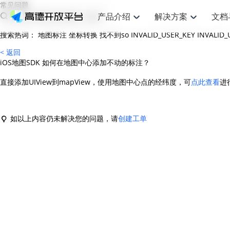
常见问题
产品介绍
解决方案
文档
搜索热词：
地图标注
坐标转换
找不到so
INVALID_USER_KEY
INVALID
空间智能
网
搜索定位
API
产品定价
JS API
产品升
NEW
产品介绍
解决方案
文档与支持
定价
< 返回
提供LBS领域的Agent解决方案
提供
iOS地图SDK 如何在地图中心添加不动的标注？
Web基础服务API
JS API
鸿蒙星河版定位SDK
产品定价
高级能力
鸿蒙星
HOT
高德开放平台产品介绍
提供各行业LBS解决方案
高德开放平台开发文档与
开放平台产品定价
热门推荐
智能手表
智
NEW
鸿蒙星河版定位SDK
鸿蒙星
服务支持
直接添加UIView到mapView，使用地图中心点的经纬度，可
点此查看
进
数据可视化JS 
Web高级服务API
提供智能守护与运动出行解决方案
技术服务许可
企业智图Saa
优化
Android定位
Android定位
查看全部文档
产品定价
搜索
导航
HOT
地图组件
查看全部文档
物流服务API
智能眼镜
GeoHUB自定义地图
云图市场
出
NEW
位置、周边、行政区、ID等查询接口
轻松地
浏览器定位
JS API提供Geo
智能眼镜实时导航及智慧出行解决方案
提供
API
JS
Android
iOS
Androi
如以上内容仍未解决您的问题，请
创建工单
URI API
猎鹰服务 API
GeoHUB数据中心
逆地理编码
经纬度转换为
定位
路线
HOT
世界地图
O2
NEW
基于LBS的定位服务
提供步
地铁图 JS AP
自定义地图
7大类44种地
到店
面向开发者提供全球范围内LBS服务
API
Android
iOS
API
地理/逆地理编码
猎鹰
认证开发商
商业授权相关
上
智能两轮车
NEW
位置名称与经纬度之间转换服务
提供专
提供
合规精确的两轮车场景导航
API
JS
Android
iOS
API
地理围栏
货车
手机银行
NEW
虚拟空间围栏服务
专业的
提供手机银行APP地图应用
API
Android
iOS
API
天气查询
智能